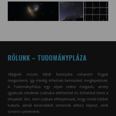
RÓLUNK – TUDOMÁNYPLÁZA
Világunk összes titkát bizonyára sohasem fogjuk
megismerni, így mindig érhetnek bennünket meglepetések.
A
TudományPláza
egy olyan online magazin, amely
igyekszik mindenki számára elérhetővé és érthetővé tenni a
tényeket. Ám, nem szabad elfelejtenünk, hogy minél többet
tudunk, annál kevesebbet ismerünk ahhoz képest, amit
ismerni szeretnénk.