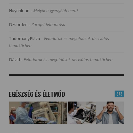
Huynhloan
-
Melyik a gyengébb nem?
Dzsorden
-
Zárójel felbontása
TudományPláza
-
Feladatok és megoldások deriválás
témakörben
Dávid
-
Feladatok és megoldások deriválás témakörben
EGÉSZSÉG ÉS ÉLETMÓD
373