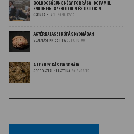
BOLDOGSÁGUNK NÉGY FORRÁSA: DOPAMIN,
ENDORFIN, SZEROTONIN ÉS OXITOCIN
CSONKA BENCE
2020/12/12
AGYÉRKATASZTRÓFÁK NYOMÁBAN
SZALMÁSI KRISZTINA
2017/10/08
A LEKOPOGÁS BABONÁJA
SZOBOSZLAI KRISZTINA
2018/03/15