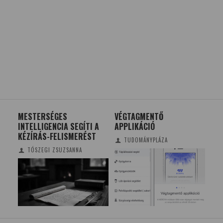
JA:
MESTERSÉGES
VÉGTAGMENTŐ
ED
INTELLIGENCIA SEGÍTI A
APPLIKÁCIÓ
NEO
KÉZÍRÁS-FELISMERÉST
AK
TUDOMÁNYPLÁZA
SZ
TÓSZEGI ZSUZSANNA
BE