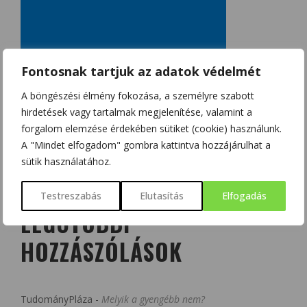
Fontosnak tartjuk az adatok védelmét
A böngészési élmény fokozása, a személyre szabott
hirdetések vagy tartalmak megjelenítése, valamint a
forgalom elemzése érdekében sütiket (cookie) használunk.
A "Mindet elfogadom" gombra kattintva hozzájárulhat a
sütik használatához.
Testreszabás
Elutasítás
Elfogadás
LEGUTÓBBI
HOZZÁSZÓLÁSOK
TudományPláza
-
Melyik a gyengébb nem?