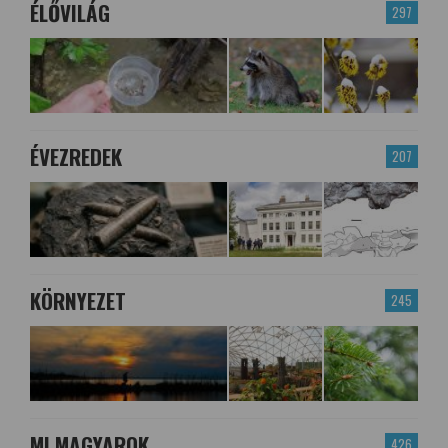
ÉLŐVILÁG
297
ÉVEZREDEK
207
KÖRNYEZET
245
MI MAGYAROK
426