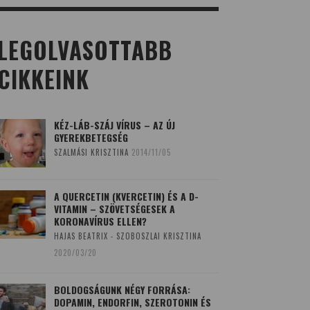
LEGOLVASOTTABB
CIKKEINK
KÉZ-LÁB-SZÁJ VÍRUS – AZ ÚJ
GYEREKBETEGSÉG
SZALMÁSI KRISZTINA
2014/11/05
A QUERCETIN (KVERCETIN) ÉS A D-
VITAMIN – SZÖVETSÉGESEK A
KORONAVÍRUS ELLEN?
HAJAS BEATRIX - SZOBOSZLAI KRISZTINA
2020/03/20
BOLDOGSÁGUNK NÉGY FORRÁSA:
DOPAMIN, ENDORFIN, SZEROTONIN ÉS