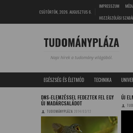
IMPRESSZUM
MÉDI
CSÜTÖRTÖK, 2026. AUGUSZTUS 6.
HOZZÁSZÓLÁSI SZABÁ
TUDOMÁNYPLÁZA
Napi hírek a tudomány világából.
EGÉSZSÉG ÉS ÉLETMÓD
TECHNIKA
UNIV
KEMOTERÁPIA
DNS-ELEMZÉSSEL FEDEZTEK FEL EGY
ÚJ EL
ATÁSA
ÚJ MADÁRCSALÁDOT
TUD
9/06/18
TUDOMÁNYPLÁZA
2014/03/12