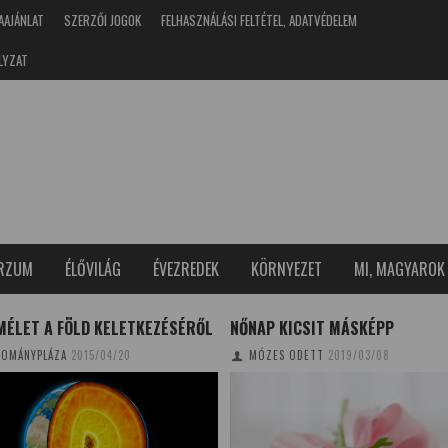
AAJÁNLAT
SZERZŐI JOGOK
FELHASZNÁLÁSI FELTÉTEL, ADATVÉDELEM
LYZAT
ERZUM
ÉLŐVILÁG
ÉVEZREDEK
KÖRNYEZET
MI, MAGYAROK
MÉLET A FÖLD KELETKEZÉSÉRŐL
NŐNAP KICSIT MÁSKÉPP
OMÁNYPLÁZA
2015/04/20
MÓZES ODETT
2019/03/08