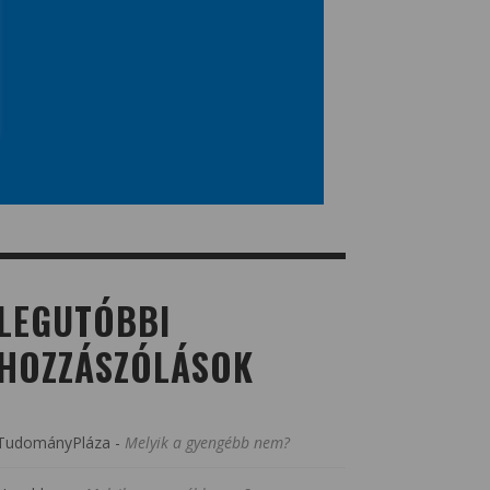
LEGUTÓBBI
HOZZÁSZÓLÁSOK
TudományPláza
-
Melyik a gyengébb nem?