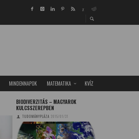
MINDENNAPOK
MATEMATIKA
KVÍZ
BIODIVERZITÁS – MAGYAROK
MI, MAGYAROK, TÖ
KULCSSZEREPBEN
RÖVID KIS KVÍZT 
ODA A KARIKÁS O
TUDOMÁNYPLÁZA
2015/01/31
TUDOMÁNYPLÁZA
20