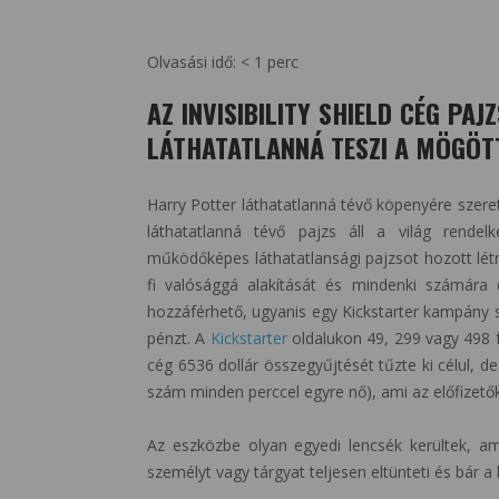
Olvasási idő:
< 1
perc
AZ INVISIBILITY SHIELD CÉG PAJ
LÁTHATATLANNÁ TESZI A MÖGÖTT
Harry Potter láthatatlanná tévő köpenyére szer
láthatatlanná tévő pajzs áll a világ rendelk
működőképes láthatatlansági pajzsot hozott lét
fi valósággá alakítását és mindenki számára
hozzáférhető, ugyanis egy Kickstarter kampány se
pénzt. A
Kickstarter
oldalukon 49, 299 vagy 498 f
cég 6536 dollár összegyűjtését tűzte ki célul, de
szám minden perccel egyre nő), ami az előfizetők
Az eszközbe olyan egyedi lencsék kerültek, a
személyt vagy tárgyat teljesen eltünteti és bár a