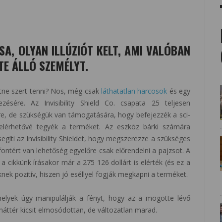
ZSA, OLYAN ILLÚZIÓT KELT, AMI VALÓBAN
E ÁLLÓ SZEMÉLYT.
etne szert tenni? Nos, még csak
láthatatlan harcosok
és egy
ezésére. Az Invisibility Shield Co. csapata 25 teljesen
re, de szükségük van támogatására, hogy befejezzék a sci-
 elérhetővé tegyék a terméket. Az eszköz bárki számára
gíti az Invisibility Shieldet, hogy megszerezze a szükséges
ontért van lehetőség egyelőre csak előrendelni a pajzsot. A
 a cikkünk írásakor már a 275 126 dollárt is elérték (és ez a
nek pozitív, hiszen jó eséllyel fogják megkapni a terméket.
melyek úgy manipulálják a fényt, hogy az a mögötte lévő
 háttér kicsit elmosódottan, de változatlan marad.