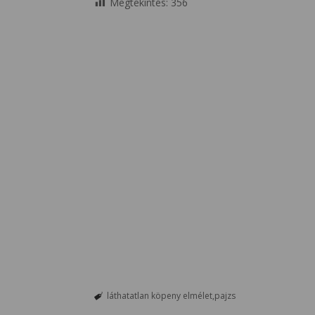
Megtekintés:
356
láthatatlan köpeny elmélet
pajzs