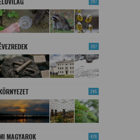
ÉLŐVILÁG
297
ÉVEZREDEK
207
KÖRNYEZET
245
MI MAGYAROK
426