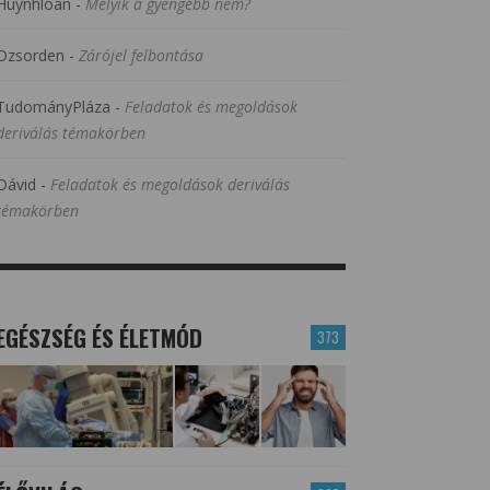
Huynhloan
-
Melyik a gyengébb nem?
Dzsorden
-
Zárójel felbontása
TudományPláza
-
Feladatok és megoldások
deriválás témakörben
Dávid
-
Feladatok és megoldások deriválás
témakörben
EGÉSZSÉG ÉS ÉLETMÓD
373