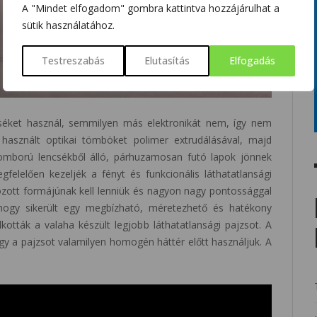
A "Mindet elfogadom" gombra kattintva hozzájárulhat a
sütik használatához.
Testreszabás
Elutasítás
Elfogadás
ncséket használ, semmilyen más elektronikát nem, így nem
 használt optikai tömböket polimer extrudálásával, majd
domború lencsékből álló, párhuzamosan futó lapok jönnek
elelően kezeljék a fényt és funkcionális láthatatlansági
zott formájúnak kell lenniük és nagyon nagy pontossággal
, hogy sikerült egy megbízható, méretezhető és hatékony
lkották a valaha készült legjobb láthatatlansági pajzsot. A
gy a pajzsot valamilyen homogén háttér előtt használjuk. A