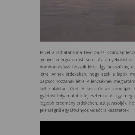
Mivel a láthatatlanná tévő pajzs kizárólag le
igényel energiaforrást sem. Az árnyékoláshoz
domborításával hozzák létre. Így hosszúkás, 
létre. Annak érdekében, hogy ezek a lapok megf
pajzsot hozzanak létre. A lencséknek meghatáro
kell kialakítani őket. A készítők azt mondják
gyártási folyamatot kifejleszteniük és így mega
legjobb eredmény érdekében, azt javasolják, ho
jelenségről egy látványos videót is készítettek.