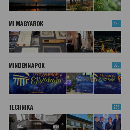
MI MAGYAROK
426
MINDENNAPOK
376
TECHNIKA
256