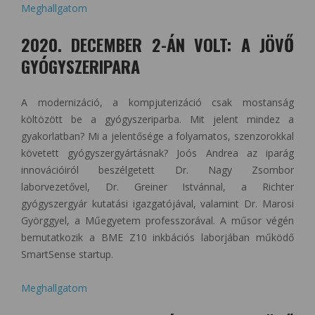
Meghallgatom
2020. DECEMBER 2-ÁN VOLT: A JÖVŐ
GYÓGYSZERIPARA
A modernizáció, a kompjuterizáció csak mostanság
költözött be a gyógyszeriparba. Mit jelent mindez a
gyakorlatban? Mi a jelentősége a folyamatos, szenzorokkal
követett gyógyszergyártásnak? Joós Andrea az iparág
innovációiról beszélgetett Dr. Nagy Zsombor
laborvezetővel, Dr. Greiner Istvánnal, a Richter
gyógyszergyár kutatási igazgatójával, valamint Dr. Marosi
Györggyel, a Műegyetem professzorával. A műsor végén
bemutatkozik a BME Z10 inkbációs laborjában működő
SmartSense startup.
Meghallgatom