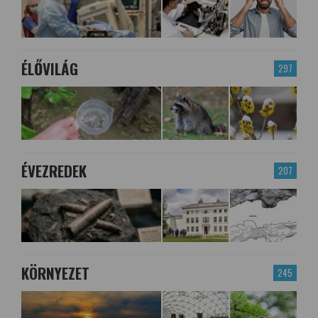
ÉLŐVILÁG
297
ÉVEZREDEK
207
KÖRNYEZET
245