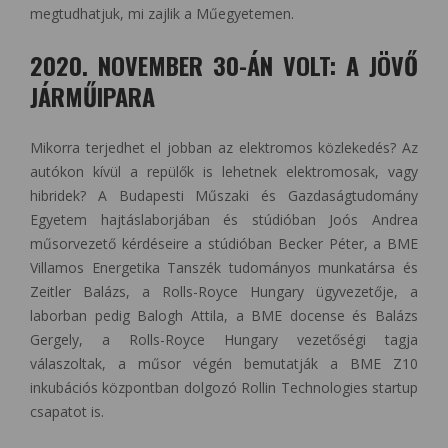
megtudhatjuk, mi zajlik a Műegyetemen.
2020. NOVEMBER 30-ÁN VOLT: A JÖVŐ
JÁRMŰIPARA
Mikorra terjedhet el jobban az elektromos közlekedés? Az
autókon kívül a repülők is lehetnek elektromosak, vagy
hibridek? A Budapesti Műszaki és Gazdaságtudomány
Egyetem hajtáslaborjában és stúdióban Joós Andrea
műsorvezető kérdéseire a stúdióban Becker Péter, a BME
Villamos Energetika Tanszék tudományos munkatársa és
Zeitler Balázs, a Rolls-Royce Hungary ügyvezetője, a
laborban pedig Balogh Attila, a BME docense és Balázs
Gergely, a Rolls-Royce Hungary vezetőségi tagja
válaszoltak, a műsor végén bemutatják a BME Z10
inkubációs központban dolgozó Rollin Technologies startup
csapatot is.