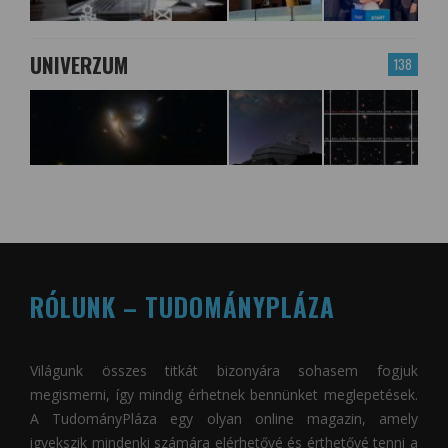
UNIVERZUM
138
RÓLUNK – TUDOMÁNYPLÁZA
Világunk összes titkát bizonyára sohasem fogjuk
megismerni, így mindig érhetnek bennünket meglepetések.
A
TudományPláza
egy olyan online magazin, amely
igyekszik mindenki számára elérhetővé és érthetővé tenni a