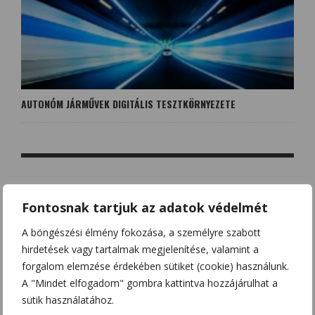
AUTONÓM JÁRMŰVEK DIGITÁLIS TESZTKÖRNYEZETE
NO COMMENT
Fontosnak tartjuk az adatok védelmét
A böngészési élmény fokozása, a személyre szabott
LEAVE A REPLY
hirdetések vagy tartalmak megjelenítése, valamint a
forgalom elemzése érdekében sütiket (cookie) használunk.
Az e-mail címet nem tesszük közzé.
A kötelező mezőket
*
A "Mindet elfogadom" gombra kattintva hozzájárulhat a
karakterrel jelöltük
sütik használatához.