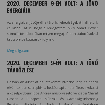
2020. DECEMBER 9-ÉN VOLT: A JÖVŐ
ENERGIÁJA
Az energiaipar jövőjéről, a tárolási lehetőségekről hallhatunk
és kiderül az is, hogy a Műegyetem MVM Smart Power
szimulációs laborjában milyen megújuló energiaforrásokkal
kapcsolatos kutatások folynak.
Meghallgatom
2020. DECEMBER 9-ÉN VOLT: A JÖVŐ
TÁVKÖZLÉSE
Hogyan alakulhat át az infokommunikációs ipar, és ennek
révén az ipari szereplők, a hétköznapi ember élete, szokásai
a közeljövőben? Joós Andrea műsorvezető vendégei Charaf
Hassan a Budapesti Műszaki és Gazdaságtudományi
Egyetem dékánja és Budai J. Gergő, a Vodafone