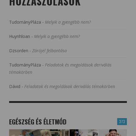
HOZZÁSZÓLÁSOK
TudományPláza
-
Melyik a gyengébb nem?
Huynhloan
-
Melyik a gyengébb nem?
Dzsorden
-
Zárójel felbontása
TudományPláza
-
Feladatok és megoldások deriválás
témakörben
Dávid
-
Feladatok és megoldások deriválás témakörben
EGÉSZSÉG ÉS ÉLETMÓD
373