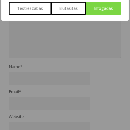
Testreszabás
Elutasítás
Elfogadás
Name
*
Email
*
Website