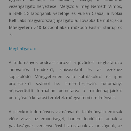
vezérigazgató-helyettese. Megszólal még Németh Vilmos,
a BME 5G laborjának vezetője és Vulkán Csaba, a Nokia
Bell Labs magyarországi igazgatója. Továbbá bemutatják a
Műegyetem Z10 központjában működő Fastrrr startup-ot
is.
Meghallgatom
A tudományos podcast-sorozat a jövőnket meghatározó
innovációs trendekről, kihívásokról és az ezekhez
kapcsolódó Műegyetemen zajló kutatásokról és ipari
projektekről számol be. Ismeretterjesztő, tudományt
népszerűsítő formában bemutatva a mindennapjainkat
befolyásoló kutatási területek műegyetemi eredményeit.
A jelenkor tudományos vívmányai és találmányai nemcsak
előre viszik az emberiséget, hanem lendületet adnak a
gazdaságnak, versenyelőnyt biztosítanak az országnak, az