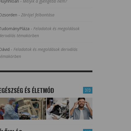
Huynhloan
-
Melyik a gyengébb nem?
Dzsorden
-
Zárójel felbontása
TudományPláza
-
Feladatok és megoldások
deriválás témakörben
Dávid
-
Feladatok és megoldások deriválás
témakörben
EGÉSZSÉG ÉS ÉLETMÓD
373