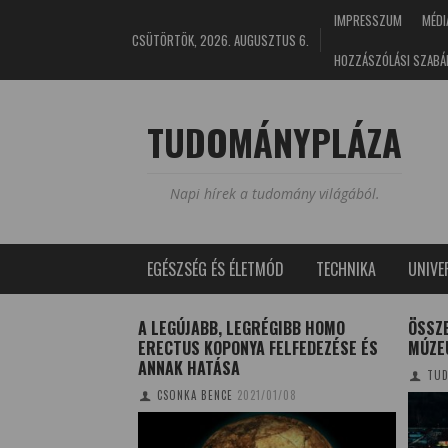
IMPRESSZUM
MÉDI
CSÜTÖRTÖK, 2026. AUGUSZTUS 6.
HOZZÁSZÓLÁSI SZABÁ
TUDOMÁNYPLÁZA
Napi hírek a tudomány világából.
EGÉSZSÉG ÉS ÉLETMÓD
TECHNIKA
UNIV
DEKEZÉSKOR
A LEGÚJABB, LEGRÉGIBB HOMO
ÖSSZ
EITŐL
ERECTUS KOPONYA FELFEDEZÉSE ÉS
MÚZE
ANNAK HATÁSA
I
2017/02/17
TUD
CSONKA BENCE
2021/01/08