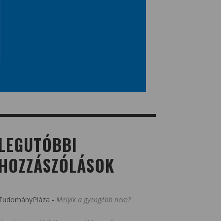
LEGUTÓBBI
HOZZÁSZÓLÁSOK
TudományPláza
-
Melyik a gyengébb nem?