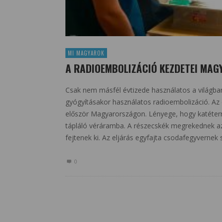
MI MAGYAROK
A RADIOEMBOLIZÁCIÓ KEZDETEI MA
Csak nem másfél évtizede használatos a világba
gyógyításakor használatos radioembolizáció. A
először Magyarországon. Lényege, hogy katéterrel
tápláló véráramba. A részecskék megrekednek az 
fejtenek ki. Az eljárás egyfajta csodafegyvernek
0