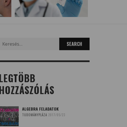
Search
for:
LEGTÖBB
HOZZÁSZÓLÁS
ALGEBRA FELADATOK
TUDOMÁNYPLÁZA
2017/05/23