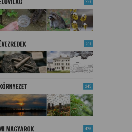
ÉLŐVILÁG
297
ÉVEZREDEK
207
KÖRNYEZET
245
MI MAGYAROK
426