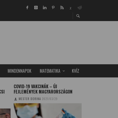
MINDENNAPOK
MATEMATIKA
KVÍZ
COVID-19 VAKCINÁK – ÚJ
SERDÜLŐK KÉZÜG
CSI
FEJLEMÉNYEK MAGYARORSZÁGON
TUDOMÁNYPLÁZA
20
MESTER DORINA
2021/03/29