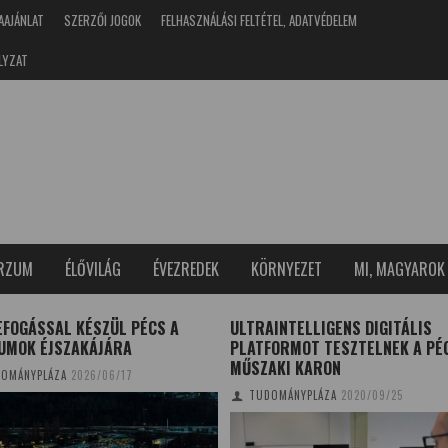
AAJÁNLAT
SZERZŐI JOGOK
FELHASZNÁLÁSI FELTÉTEL, ADATVÉDELEM
LYZAT
ERZUM
ÉLŐVILÁG
ÉVEZREDEK
KÖRNYEZET
MI, MAGYAROK
EFOGÁSSAL KÉSZÜL PÉCS A
ULTRAINTELLIGENS DIGITÁLIS
UMOK ÉJSZAKÁJÁRA
PLATFORMOT TESZTELNEK A PÉ
MŰSZAKI KARON
OMÁNYPLÁZA
2026/06/17
TUDOMÁNYPLÁZA
2020/09/25