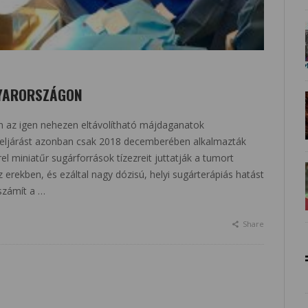
GYARORSZÁGON
n az igen nehezen eltávolítható májdaganatok
z eljárást azonban csak 2018 decemberében alkalmazták
 miniatűr sugárforrások tízezreit juttatják a tumort
erekben, és ezáltal nagy dózisú, helyi sugárterápiás hatást
 számít a …
Share