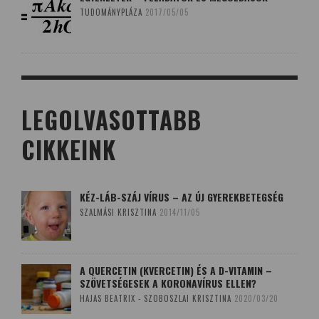
TUDOMÁNYPLÁZA
2017/05/05
LEGOLVASOTTABB
CIKKEINK
KÉZ-LÁB-SZÁJ VÍRUS – AZ ÚJ GYEREKBETEGSÉG
SZALMÁSI KRISZTINA
2014/11/05
A QUERCETIN (KVERCETIN) ÉS A D-VITAMIN –
SZÖVETSÉGESEK A KORONAVÍRUS ELLEN?
HAJAS BEATRIX - SZOBOSZLAI KRISZTINA
2020/03/20