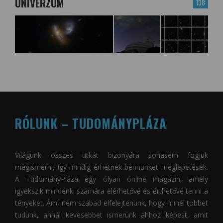
UNIVERZUM
138
RÓLUNK – TUDOMÁNYPLÁZA
Világunk összes titkát bizonyára sohasem fogjuk
megismerni, így mindig érhetnek bennünket meglepetések.
A
TudományPláza
egy olyan online magazin, amely
igyekszik mindenki számára elérhetővé és érthetővé tenni a
tényeket. Ám, nem szabad elfelejtenünk, hogy minél többet
tudunk, annál kevesebbet ismerünk ahhoz képest, amit