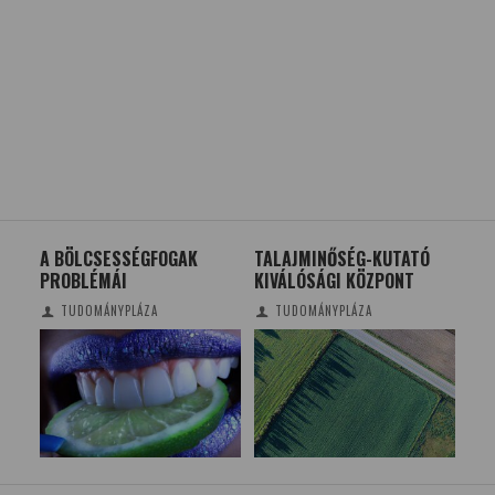
MEG
A BÖLCSESSÉGFOGAK
TALAJMINŐSÉG-KUTATÓ
TEQ
PROBLÉMÁI
KIVÁLÓSÁGI KÖZPONT
JÁT
TUDOMÁNYPLÁZA
TUDOMÁNYPLÁZA