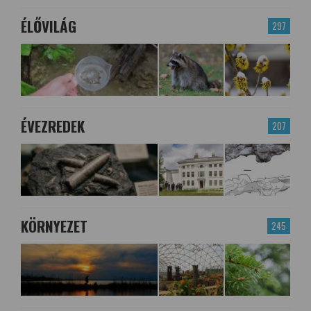
ÉLŐVILÁG
297
ÉVEZREDEK
207
KÖRNYEZET
245