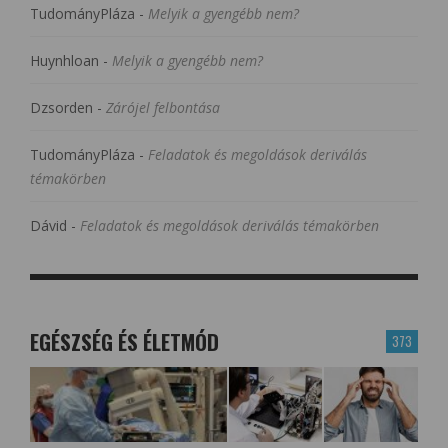
TudományPláza
-
Melyik a gyengébb nem?
Huynhloan
-
Melyik a gyengébb nem?
Dzsorden
-
Zárójel felbontása
TudományPláza
-
Feladatok és megoldások deriválás
témakörben
Dávid
-
Feladatok és megoldások deriválás témakörben
EGÉSZSÉG ÉS ÉLETMÓD
373