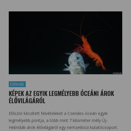
ÉLŐVILÁG
KÉPEK AZ EGYIK LEGMÉLYEBB ÓCEÁNI ÁROK
ÉLŐVILÁGÁRÓL
Először készített felvételeket a Csendes-óceán egyik
legmélyebb pontja, a több mint 7 kilométer mély Új-
Hebridák-árok élővilágáról egy nemzetközi kutatócsoport.