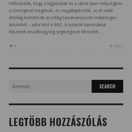
Felfedezték, hogy a kígyóhalak és a rákok ilyen mélységben
is tömegével megélnek, és megállapították, az itt talált
élővilág különbözik az eddig tanulmányozott mélytengeri
árkokétól – adta hírül a BBC. A kutatók kamerákkal
felszerelt leszállóegység segítségével filmezték …
0
Share
Search
for:
LEGTÖBB HOZZÁSZÓLÁS