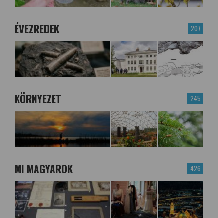
ÉVEZREDEK
207
KÖRNYEZET
245
MI MAGYAROK
426