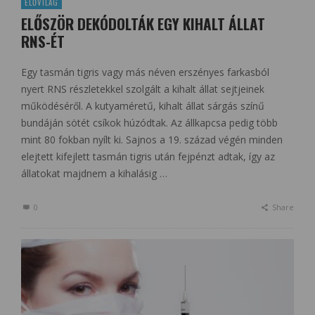
ÉLŐVILÁG
ELŐSZÖR DEKÓDOLTÁK EGY KIHALT ÁLLAT
RNS-ÉT
Egy tasmán tigris vagy más néven erszényes farkasból
nyert RNS részletekkel szolgált a kihalt állat sejtjeinek
működéséről. A kutyaméretű, kihalt állat sárgás színű
bundáján sötét csíkok húzódtak. Az állkapcsa pedig több
mint 80 fokban nyílt ki. Sajnos a 19. század végén minden
elejtett kifejlett tasmán tigris után fejpénzt adtak, így az
állatokat majdnem a kihalásig …
0
Share