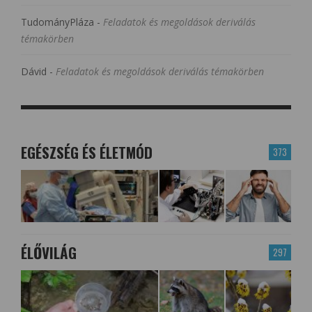
TudományPláza
-
Feladatok és megoldások deriválás
témakörben
Dávid
-
Feladatok és megoldások deriválás témakörben
EGÉSZSÉG ÉS ÉLETMÓD
373
ÉLŐVILÁG
297