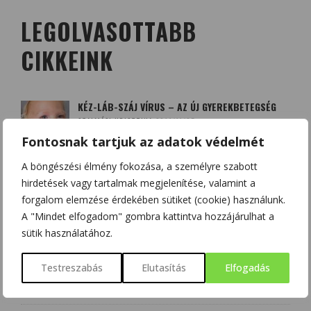
LEGOLVASOTTABB
CIKKEINK
KÉZ-LÁB-SZÁJ VÍRUS – AZ ÚJ GYEREKBETEGSÉG
SZALMÁSI KRISZTINA
2014/11/05
Fontosnak tartjuk az adatok védelmét
A böngészési élmény fokozása, a személyre szabott
A QUERCETIN (KVERCETIN) ÉS A D-VITAMIN –
hirdetések vagy tartalmak megjelenítése, valamint a
SZÖVETSÉGESEK A KORONAVÍRUS ELLEN?
forgalom elemzése érdekében sütiket (cookie) használunk.
HAJAS BEATRIX - SZOBOSZLAI KRISZTINA
2020/03/20
A "Mindet elfogadom" gombra kattintva hozzájárulhat a
sütik használatához.
BOLDOGSÁGUNK NÉGY FORRÁSA: DOPAMIN,
ENDORFIN, SZEROTONIN ÉS OXITOCIN
Testreszabás
Elutasítás
Elfogadás
CSONKA BENCE
2020/12/12