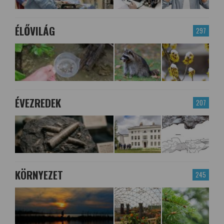
ÉLŐVILÁG
297
ÉVEZREDEK
207
KÖRNYEZET
245