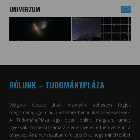
UNIVERZUM
138
RÓLUNK – TUDOMÁNYPLÁZA
Világunk összes titkát bizonyára sohasem fogjuk
megismerni, így mindig érhetnek bennünket meglepetések.
A
TudományPláza
egy olyan online magazin, amely
igyekszik mindenki számára elérhetővé és érthetővé tenni a
tényeket. Ám, nem szabad elfelejtenünk, hogy minél többet