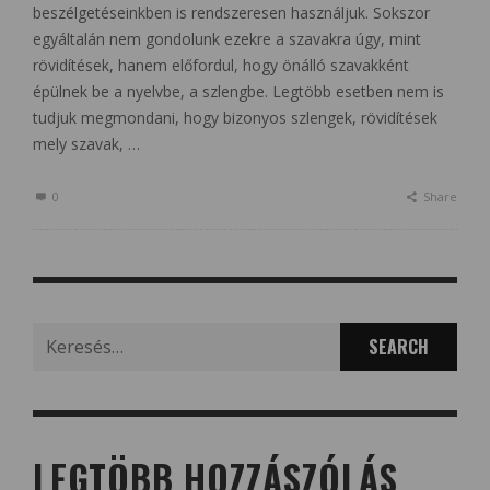
beszélgetéseinkben is rendszeresen használjuk. Sokszor
egyáltalán nem gondolunk ezekre a szavakra úgy, mint
rövidítések, hanem előfordul, hogy önálló szavakként
épülnek be a nyelvbe, a szlengbe. Legtöbb esetben nem is
tudjuk megmondani, hogy bizonyos szlengek, rövidítések
mely szavak, …
0
Share
Search
for:
LEGTÖBB HOZZÁSZÓLÁS