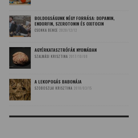
BOLDOGSÁGUNK NÉGY FORRÁSA: DOPAMIN,
ENDORFIN, SZEROTONIN ÉS OXITOCIN
CSONKA BENCE
2020/12/12
AGYÉRKATASZTRÓFÁK NYOMÁBAN
SZALMÁSI KRISZTINA
2017/10/08
A LEKOPOGÁS BABONÁJA
SZOBOSZLAI KRISZTINA
2018/03/15