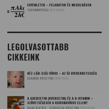
EGYENLETEK – FELADATOK ÉS MEGOLDÁSOK
TUDOMÁNYPLÁZA
2017/05/05
LEGOLVASOTTABB
CIKKEINK
KÉZ-LÁB-SZÁJ VÍRUS – AZ ÚJ GYEREKBETEGSÉG
SZALMÁSI KRISZTINA
2014/11/05
A QUERCETIN (KVERCETIN) ÉS A D-VITAMIN –
SZÖVETSÉGESEK A KORONAVÍRUS ELLEN?
HAJAS BEATRIX - SZOBOSZLAI KRISZTINA
2020/03/20