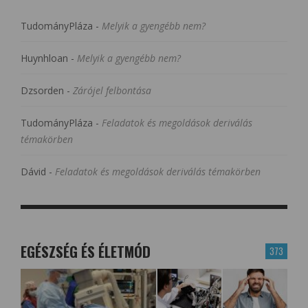
TudományPláza
-
Melyik a gyengébb nem?
Huynhloan
-
Melyik a gyengébb nem?
Dzsorden
-
Zárójel felbontása
TudományPláza
-
Feladatok és megoldások deriválás
témakörben
Dávid
-
Feladatok és megoldások deriválás témakörben
EGÉSZSÉG ÉS ÉLETMÓD
373