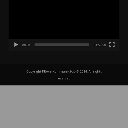
00:00
01:59:50
Copyright PRove Kommunikáció © 2014. All rights
reserved.