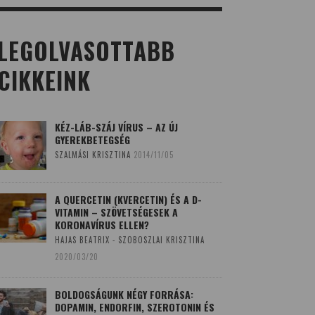
LEGOLVASOTTABB
CIKKEINK
KÉZ-LÁB-SZÁJ VÍRUS – AZ ÚJ
GYEREKBETEGSÉG
SZALMÁSI KRISZTINA
2014/11/05
A QUERCETIN (KVERCETIN) ÉS A D-
VITAMIN – SZÖVETSÉGESEK A
KORONAVÍRUS ELLEN?
HAJAS BEATRIX - SZOBOSZLAI KRISZTINA
2020/03/20
BOLDOGSÁGUNK NÉGY FORRÁSA:
DOPAMIN, ENDORFIN, SZEROTONIN ÉS