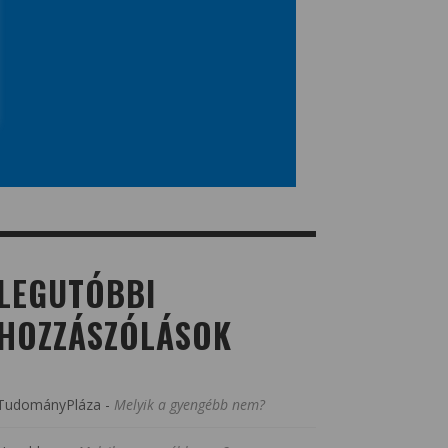
LEGUTÓBBI
HOZZÁSZÓLÁSOK
TudományPláza
-
Melyik a gyengébb nem?