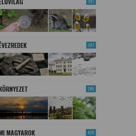
ÉLŐVILÁG
297
ÉVEZREDEK
207
KÖRNYEZET
245
MI MAGYAROK
426