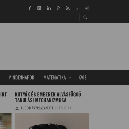
MINDENNAPOK
MATEMATIKA
KVÍZ
MINT
KUTYÁK ÉS EMBEREK ALVÁSFÜGGŐ
KIEMELT TÉMÁK, F
TANULÁSI MECHANIZMUSA
TUDOMÁNYPLÁZA
20
TUDOMÁNYPLÁZA/ELTE
2017/11/06