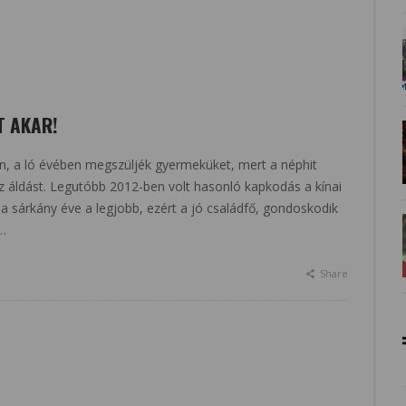
T AKAR!
én, a ló évében megszüljék gyermeküket, mert a néphit
z áldást. Legutóbb 2012-ben volt hasonló kapkodás a kínai
a sárkány éve a legjobb, ezért a jó családfő, gondoskodik
 …
Share