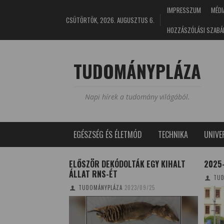
IMPRESSZUM
MÉDI
CSÜTÖRTÖK, 2026. AUGUSZTUS 6.
HOZZÁSZÓLÁSI SZABÁ
TUDOMÁNYPLÁZA
Napi hírek a tudomány világából.
EGÉSZSÉG ÉS ÉLETMÓD
TECHNIKA
UNIV
KÖZI
ELŐSZÖR DEKÓDOLTÁK EGY KIHALT
2025
ESZTIVÁL ÉVKÖZI
ÁLLAT RNS-ÉT
TUD
TUDOMÁNYPLÁZA
2023/09/25
9/04/17