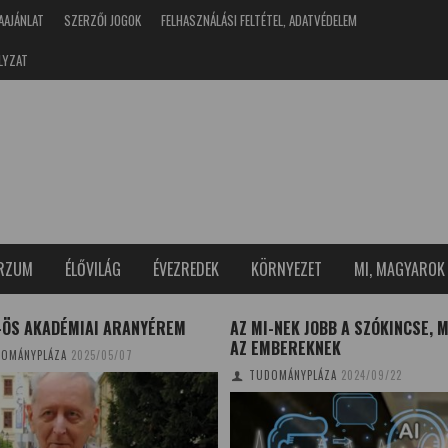
AAJÁNLAT
SZERZŐI JOGOK
FELHASZNÁLÁSI FELTÉTEL, ADATVÉDELEM
LYZAT
ERZUM
ÉLŐVILÁG
ÉVEZREDEK
KÖRNYEZET
MI, MAGYAROK
-ÖS AKADÉMIAI ARANYÉREM
AZ MI-NEK JOBB A SZÓKINCSE, 
AZ EMBEREKNEK
OMÁNYPLÁZA
2025/05/07
TUDOMÁNYPLÁZA
2024/09/22