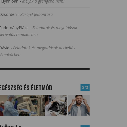
Huynhloan
-
Melyik a gyengébb nem?
Dzsorden
-
Zárójel felbontása
TudományPláza
-
Feladatok és megoldások
deriválás témakörben
Dávid
-
Feladatok és megoldások deriválás
témakörben
EGÉSZSÉG ÉS ÉLETMÓD
373