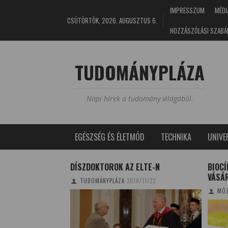
IMPRESSZUM
MÉDI
CSÜTÖRTÖK, 2026. AUGUSZTUS 6.
HOZZÁSZÓLÁSI SZABÁ
TUDOMÁNYPLÁZA
Napi hírek a tudomány világából.
EGÉSZSÉG ÉS ÉLETMÓD
TECHNIKA
UNIV
 IDEI PAKISZTÁNI
DÍSZDOKTOROK AZ ELTE-N
BIOC
VÁSÁ
TUDOMÁNYPLÁZA
2018/11/22
2/09/22
MÓZ