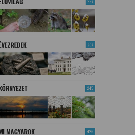
ÉLŐVILÁG
297
ÉVEZREDEK
207
KÖRNYEZET
245
MI MAGYAROK
426