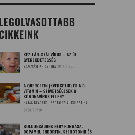
LEGOLVASOTTABB
CIKKEINK
KÉZ-LÁB-SZÁJ VÍRUS – AZ ÚJ
GYEREKBETEGSÉG
SZALMÁSI KRISZTINA
2014/11/05
A QUERCETIN (KVERCETIN) ÉS A D-
VITAMIN – SZÖVETSÉGESEK A
KORONAVÍRUS ELLEN?
HAJAS BEATRIX - SZOBOSZLAI KRISZTINA
2020/03/20
BOLDOGSÁGUNK NÉGY FORRÁSA:
DOPAMIN, ENDORFIN, SZEROTONIN ÉS