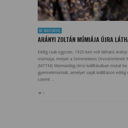
MI MAGYAROK
ARÁNYI ZOLTÁN MÚMIÁJA ÚJRA LÁT
Eddig csak egyszer, 1925-ben volt látható Arányi
múmiája, melyet a Semmelweis Orvostörténet
(MTTM) Múmiavilág című kiállításában mutat be 
gyermekmúmiát, amelyet saját kiállításon eddig
szerint …
0