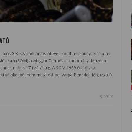
HATÓ
 Lajos XIX. századi orvos ötéves korában elhunyt kisfiának
i Múzeum (SOM) a Magyar Természettudományi Múzeum
annak május 17-i zárásáig. A SOM 1969 óta őrzi a
 etikai okokból nem mutatott be. Varga Benedek főigazgató
Share