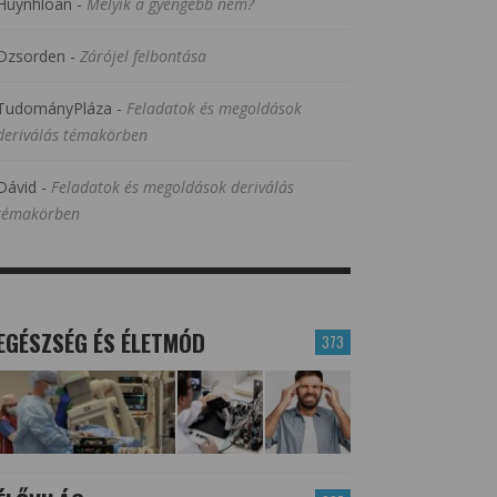
Huynhloan
-
Melyik a gyengébb nem?
Dzsorden
-
Zárójel felbontása
TudományPláza
-
Feladatok és megoldások
deriválás témakörben
Dávid
-
Feladatok és megoldások deriválás
témakörben
EGÉSZSÉG ÉS ÉLETMÓD
373