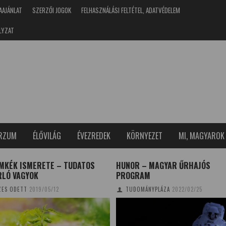
AAJÁNLAT
SZERZŐI JOGOK
FELHASZNÁLÁSI FELTÉTEL, ADATVÉDELEM
LYZAT
ERZUM
ÉLŐVILÁG
ÉVEZREDEK
KÖRNYEZET
MI, MAGYAROK
ÍMKÉK ISMERETE – TUDATOS
HUNOR – MAGYAR ŰRHAJÓS
RLÓ VAGYOK
PROGRAM
ES ODETT
2019/05/12
TUDOMÁNYPLÁZA
2022/02/25