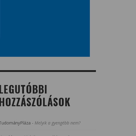
LEGUTÓBBI
HOZZÁSZÓLÁSOK
TudományPláza
-
Melyik a gyengébb nem?