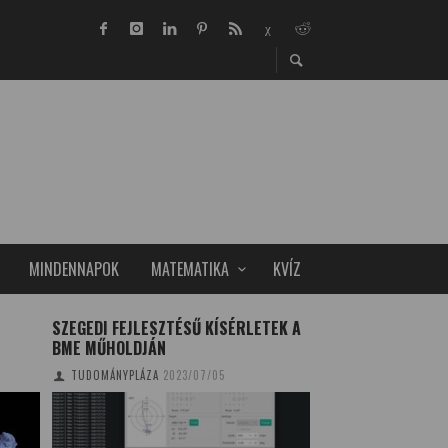
MINDENNAPOK
MATEMATIKA
KVÍZ
SZEGEDI FEJLESZTÉSŰ KÍSÉRLETEK A
A TIHANYI BENCÉS
BME MŰHOLDJÁN
KIRÁLYKRIPTÁJÁB
RÉGÉSZETI FELTÁ
TUDOMÁNYPLÁZA
2023/07/05
TUDOMÁNYPLÁZA
20