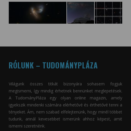
RÓLUNK – TUDOMÁNYPLÁZA
Világunk összes titkát bizonyára sohasem fogjuk
megismerni, így mindig érhetnek bennünket meglepetések.
A
TudományPláza
egy olyan online magazin, amely
igyekszik mindenki számára elérhetővé és érthetővé tenni a
tényeket. Ám, nem szabad elfelejtenünk, hogy minél többet
tudunk, annál kevesebbet ismerünk ahhoz képest, amit
ismerni szeretnénk.