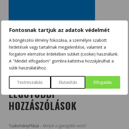
Fontosnak tartjuk az adatok védelmét
A böngészési élmény fokozása, a személyre szabott
hirdetések vagy tartalmak megjelenítése, valamint a
forgalom elemzése érdekében sütiket (cookie) használunk.
A "Mindet elfogadom" gombra kattintva hozzájárulhat a
sütik használatához.
Testreszabás
Elutasítás
Elfogadás
LEGUTÓBBI
HOZZÁSZÓLÁSOK
TudományPláza
-
Melyik a gyengébb nem?