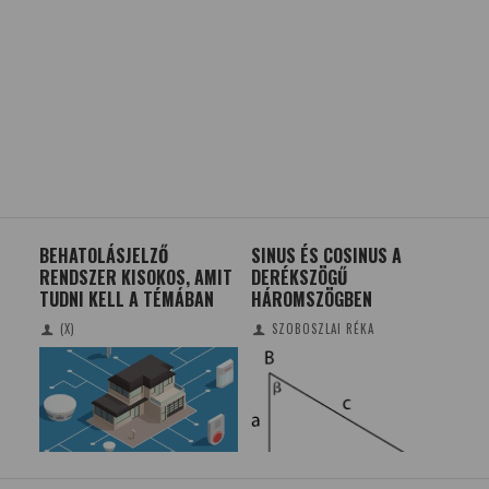
BEHATOLÁSJELZŐ
SINUS ÉS COSINUS A
RÉ
M
RENDSZER KISOKOS, AMIT
DERÉKSZÖGŰ
RÉ
TUDNI KELL A TÉMÁBAN
HÁROMSZÖGBEN
(X)
SZOBOSZLAI RÉKA