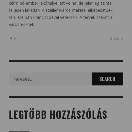
kétmillió ember lakóhelye lett volna, de jelenleg szinte
teljesen lakatlan. A szellemváros méretei elképesztőek,
területe San Franciscóéval vetekszik. A tervek szerint a
városrésznek …
0
Share
Search
for:
LEGTÖBB HOZZÁSZÓLÁS