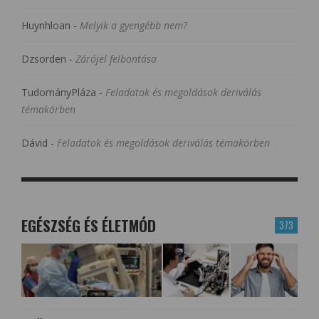
Huynhloan
-
Melyik a gyengébb nem?
Dzsorden
-
Zárójel felbontása
TudományPláza
-
Feladatok és megoldások deriválás
témakörben
Dávid
-
Feladatok és megoldások deriválás témakörben
EGÉSZSÉG ÉS ÉLETMÓD
373