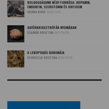
BOLDOGSÁGUNK NÉGY FORRÁSA: DOPAMIN,
ENDORFIN, SZEROTONIN ÉS OXITOCIN
CSONKA BENCE
2020/12/12
AGYÉRKATASZTRÓFÁK NYOMÁBAN
SZALMÁSI KRISZTINA
2017/10/08
A LEKOPOGÁS BABONÁJA
SZOBOSZLAI KRISZTINA
2018/03/15