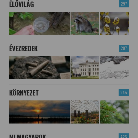
ÉLŐVILÁG
297
ÉVEZREDEK
207
KÖRNYEZET
245
MI MAGYAROK
426