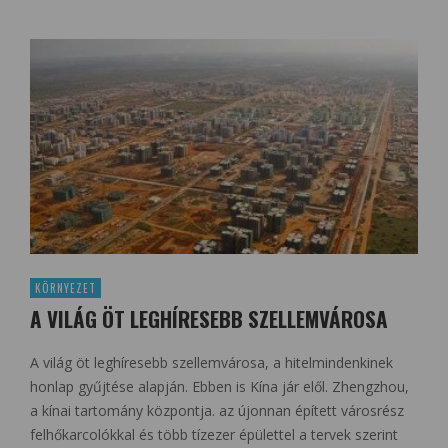
KÖRNYEZET
A VILÁG ÖT LEGHÍRESEBB SZELLEMVÁROSA
A világ öt leghíresebb szellemvárosa, a hitelmindenkinek
honlap gyűjtése alapján. Ebben is Kína jár elől. Zhengzhou,
a kínai tartomány központja. az újonnan épített városrész
felhőkarcolókkal és több tízezer épülettel a tervek szerint