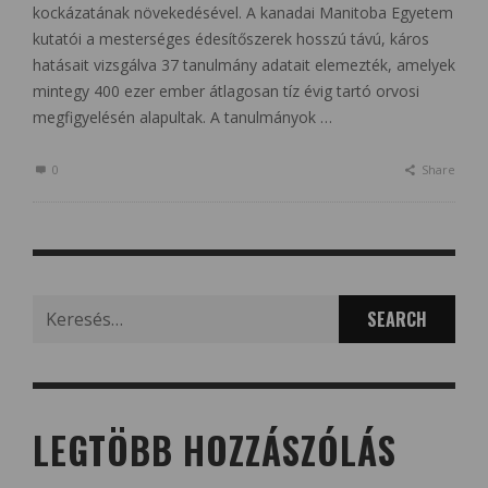
kockázatának növekedésével. A kanadai Manitoba Egyetem
kutatói a mesterséges édesítőszerek hosszú távú, káros
hatásait vizsgálva 37 tanulmány adatait elemezték, amelyek
mintegy 400 ezer ember átlagosan tíz évig tartó orvosi
megfigyelésén alapultak. A tanulmányok …
0
Share
Search
for:
LEGTÖBB HOZZÁSZÓLÁS