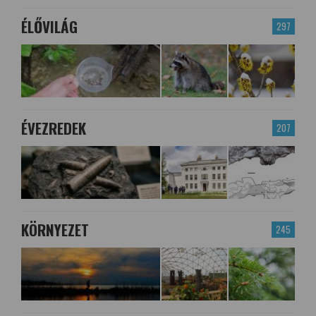
ÉLŐVILÁG
297
ÉVEZREDEK
207
KÖRNYEZET
245