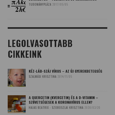
TUDOMÁNYPLÁZA
2017/05/05
LEGOLVASOTTABB
CIKKEINK
KÉZ-LÁB-SZÁJ VÍRUS – AZ ÚJ GYEREKBETEGSÉG
SZALMÁSI KRISZTINA
2014/11/05
A QUERCETIN (KVERCETIN) ÉS A D-VITAMIN –
SZÖVETSÉGESEK A KORONAVÍRUS ELLEN?
HAJAS BEATRIX - SZOBOSZLAI KRISZTINA
2020/03/20