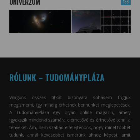
UNIVERZUM
138
RÓLUNK – TUDOMÁNYPLÁZA
Világunk összes titkát bizonyára sohasem fogjuk
megismerni, így mindig érhetnek bennünket meglepetések.
A
TudományPláza
egy olyan online magazin, amely
igyekszik mindenki számára elérhetővé és érthetővé tenni a
tényeket. Ám, nem szabad elfelejtenünk, hogy minél többet
tudunk, annál kevesebbet ismerünk ahhoz képest, amit