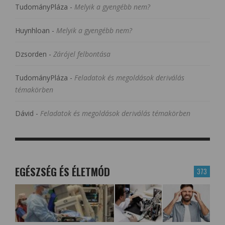
TudományPláza
-
Melyik a gyengébb nem?
Huynhloan
-
Melyik a gyengébb nem?
Dzsorden
-
Zárójel felbontása
TudományPláza
-
Feladatok és megoldások deriválás
témakörben
Dávid
-
Feladatok és megoldások deriválás témakörben
EGÉSZSÉG ÉS ÉLETMÓD
373