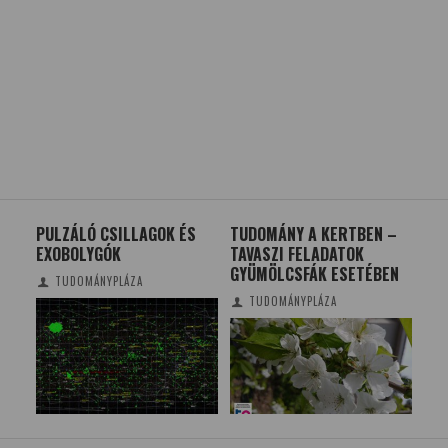
PULZÁLÓ CSILLAGOK ÉS
TUDOMÁNY A KERTBEN –
GÉP
EXOBOLYGÓK
TAVASZI FELADATOK
AL
GYÜMÖLCSFÁK ESETÉBEN
HA
A
TUDOMÁNYPLÁZA
SP
TUDOMÁNYPLÁZA
ST