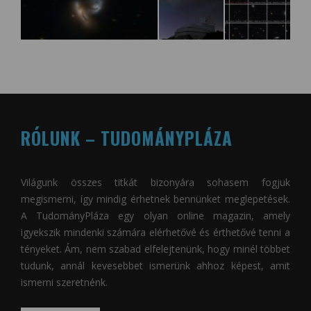
RÓLUNK – TUDOMÁNYPLÁZA
Világunk összes titkát bizonyára sohasem fogjuk
megismerni, így mindig érhetnek bennünket meglepetések.
A
TudományPláza
egy olyan online magazin, amely
igyekszik mindenki számára elérhetővé és érthetővé tenni a
tényeket. Ám, nem szabad elfelejtenünk, hogy minél többet
tudunk, annál kevesebbet ismerünk ahhoz képest, amit
ismerni szeretnénk.