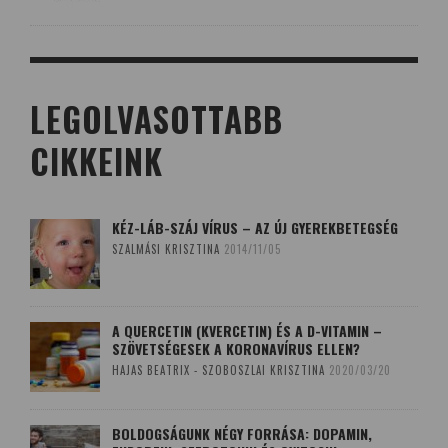
LEGOLVASOTTABB
CIKKEINK
KÉZ-LÁB-SZÁJ VÍRUS – AZ ÚJ GYEREKBETEGSÉG
SZALMÁSI KRISZTINA
2014/11/05
A QUERCETIN (KVERCETIN) ÉS A D-VITAMIN –
SZÖVETSÉGESEK A KORONAVÍRUS ELLEN?
HAJAS BEATRIX - SZOBOSZLAI KRISZTINA
2020/03/20
BOLDOGSÁGUNK NÉGY FORRÁSA: DOPAMIN,