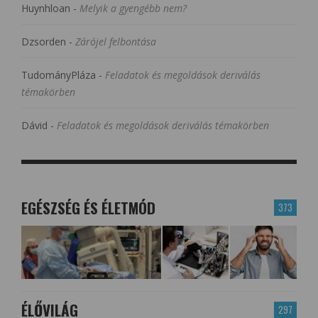
Huynhloan
-
Melyik a gyengébb nem?
Dzsorden
-
Zárójel felbontása
TudományPláza
-
Feladatok és megoldások deriválás
témakörben
Dávid
-
Feladatok és megoldások deriválás témakörben
EGÉSZSÉG ÉS ÉLETMÓD
373
ÉLŐVILÁG
297