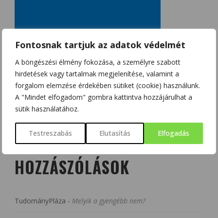
Fontosnak tartjuk az adatok védelmét
A böngészési élmény fokozása, a személyre szabott
hirdetések vagy tartalmak megjelenítése, valamint a
forgalom elemzése érdekében sütiket (cookie) használunk.
A "Mindet elfogadom" gombra kattintva hozzájárulhat a
sütik használatához.
Testreszabás
Elutasítás
Elfogadás
LEGUTÓBBI
HOZZÁSZÓLÁSOK
TudományPláza
-
Melyik a gyengébb nem?