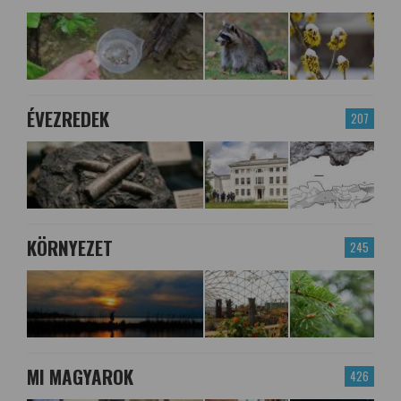
ÉVEZREDEK
207
KÖRNYEZET
245
MI MAGYAROK
426