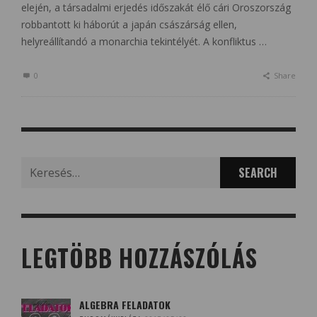
elején, a társadalmi erjedés időszakát élő cári Oroszország
robbantott ki háborút a japán császárság ellen,
helyreállítandó a monarchia tekintélyét. A konfliktus …
0
Share
Search
for:
LEGTÖBB HOZZÁSZÓLÁS
ALGEBRA FELADATOK