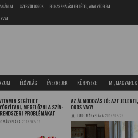
AAJÁNLAT
SZERZŐI JOGOK
FELHASZNÁLÁSI FELTÉTEL, ADATVÉDELEM
LYZAT
ERZUM
ÉLŐVILÁG
ÉVEZREDEK
KÖRNYEZET
MI, MAGYAROK
VITAMIN SEGÍTHET
AZ ÁLMODOZÁS JÓ: AZT JELENTI
ÓGYÍTANI, MEGELŐZNI A SZÍV-
OKOS VAGY
RRENDSZERI PROBLÉMÁKAT
TUDOMÁNYPLÁZA
2018/02/26
OMÁNYPLÁZA
2018/02/04