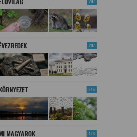
ÉLŐVILÁG
297
ÉVEZREDEK
207
KÖRNYEZET
245
MI MAGYAROK
426