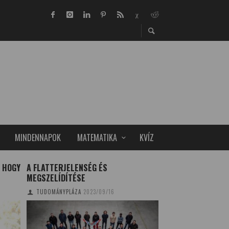
MINDENNAPOK
MATEMATIKA
KVÍZ
, HOGY
A FLATTERJELENSÉG ÉS
STAPHYLOCOCCUS
MEGSZELÍDÍTÉSE
GYÓGYSZER A SZ
ELLEN
TUDOMÁNYPLÁZA
2023/09/16
TUDOMÁNYPLÁZA
20