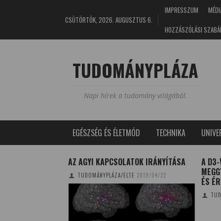
IMPRESSZUM
MÉDI
CSÜTÖRTÖK, 2026. AUGUSZTUS 6.
HOZZÁSZÓLÁSI SZABÁ
TUDOMÁNYPLÁZA
Napi hírek a tudomány világából.
EGÉSZSÉG ÉS ÉLETMÓD
TECHNIKA
UNIV
MÁSAI
AZ AGYI KAPCSOLATOK IRÁNYÍTÁSA
A D3-
MEGGY
NA
2019/05/04
TUDOMÁNYPLÁZA/ELTE
2019/04/22
ÉS É
TUD