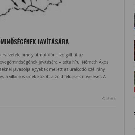
ŐMINŐSÉGÉNEK JAVÍTÁSÁRA
szervezetek, amely útmutatóul szolgálhat az
levegőminőségének javítására – adta hírül Németh Ákos
eknél javasolja egyebek mellett az uralkodó szélirány
és a villamos sínek között a zöld felületek növelését. A
Share