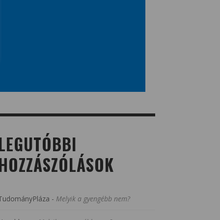
LEGUTÓBBI
HOZZÁSZÓLÁSOK
TudományPláza
-
Melyik a gyengébb nem?