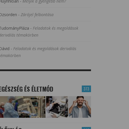
Huynhloan
-
Melyik a gyengébb nem?
Dzsorden
-
Zárójel felbontása
TudományPláza
-
Feladatok és megoldások
deriválás témakörben
Dávid
-
Feladatok és megoldások deriválás
témakörben
EGÉSZSÉG ÉS ÉLETMÓD
373