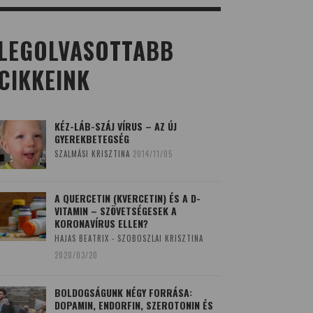
LEGOLVASOTTABB
CIKKEINK
KÉZ-LÁB-SZÁJ VÍRUS – AZ ÚJ
GYEREKBETEGSÉG
SZALMÁSI KRISZTINA
2014/11/05
A QUERCETIN (KVERCETIN) ÉS A D-
VITAMIN – SZÖVETSÉGESEK A
KORONAVÍRUS ELLEN?
HAJAS BEATRIX - SZOBOSZLAI KRISZTINA
2020/03/20
BOLDOGSÁGUNK NÉGY FORRÁSA:
DOPAMIN, ENDORFIN, SZEROTONIN ÉS