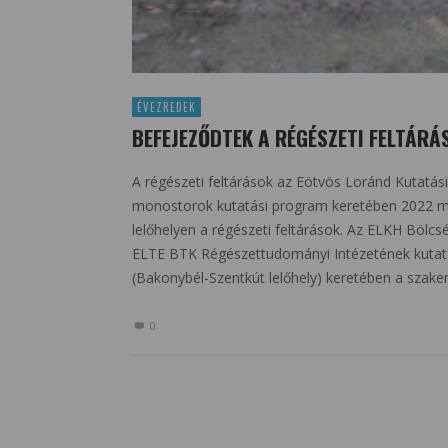
ÉVEZREDEK
BEFEJEZŐDTEK A RÉGÉSZETI FELTÁR
A régészeti feltárások az Eötvös Loránd Kutatási
monostorok kutatási program keretében 2022 máj
lelőhelyen a régészeti feltárások. Az ELKH Böl
ELTE BTK Régészettudományi Intézetének kutató
(Bakonybél-Szentkút lelőhely) keretében a szak
0