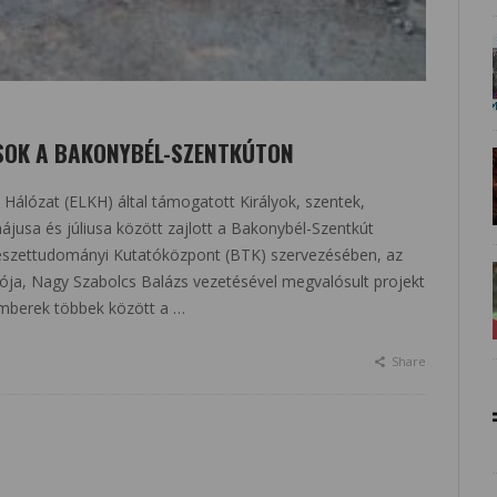
ÁSOK A BAKONYBÉL-SZENTKÚTON
 Hálózat (ELKH) által támogatott Királyok, szentek,
usa és júliusa között zajlott a Bakonybél-Szentkút
csészettudományi Kutatóközpont (BTK) szervezésében, az
ja, Nagy Szabolcs Balázs vezetésével megvalósult projekt
emberek többek között a …
Share