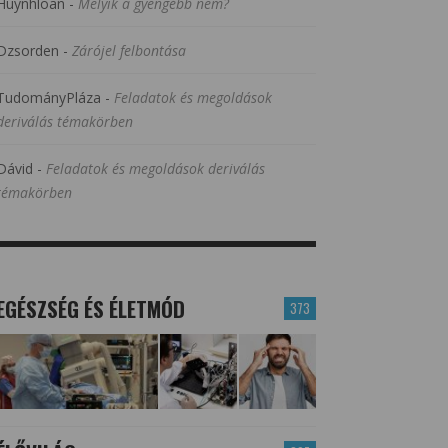
Huynhloan
-
Melyik a gyengébb nem?
Dzsorden
-
Zárójel felbontása
TudományPláza
-
Feladatok és megoldások
deriválás témakörben
Dávid
-
Feladatok és megoldások deriválás
témakörben
EGÉSZSÉG ÉS ÉLETMÓD
373