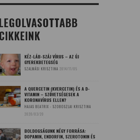
LEGOLVASOTTABB
CIKKEINK
KÉZ-LÁB-SZÁJ VÍRUS – AZ ÚJ
GYEREKBETEGSÉG
SZALMÁSI KRISZTINA
2014/11/05
A QUERCETIN (KVERCETIN) ÉS A D-
VITAMIN – SZÖVETSÉGESEK A
KORONAVÍRUS ELLEN?
HAJAS BEATRIX - SZOBOSZLAI KRISZTINA
2020/03/20
BOLDOGSÁGUNK NÉGY FORRÁSA:
DOPAMIN, ENDORFIN, SZEROTONIN ÉS