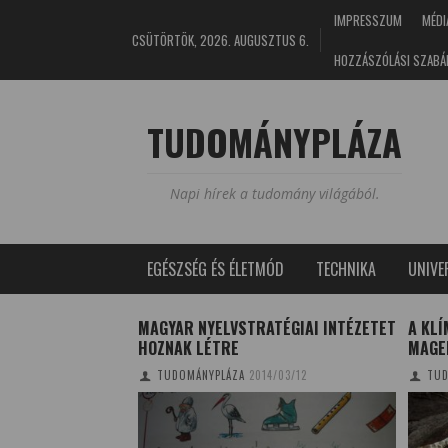
IMPRESSZUM
MÉDI
CSÜTÖRTÖK, 2026. AUGUSZTUS 6.
HOZZÁSZÓLÁSI SZABÁ
TUDOMÁNYPLÁZA
Napi hírek a tudomány világából.
EGÉSZSÉG ÉS ÉLETMÓD
TECHNIKA
UNIV
TŐK ÉS VITAMINOK
MAGYAR NYELVSTRATÉGIAI INTÉZETET
A KLÍ
LEN
HOZNAK LÉTRE
MAGEL
0/03/21
TUDOMÁNYPLÁZA
2014/03/12
TUD