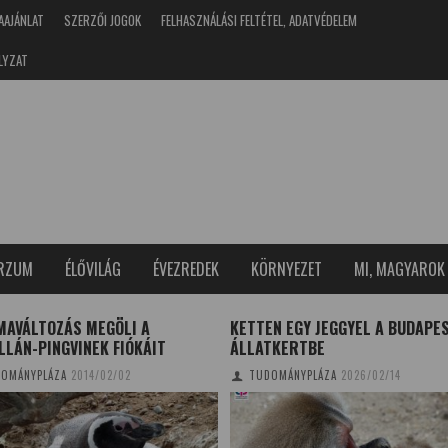
AAJÁNLAT
SZERZŐI JOGOK
FELHASZNÁLÁSI FELTÉTEL, ADATVÉDELEM
LYZAT
ERZUM
ÉLŐVILÁG
ÉVEZREDEK
KÖRNYEZET
MI, MAGYAROK
MAVÁLTOZÁS MEGÖLI A
KETTEN EGY JEGGYEL A BUDAPE
LÁN-PINGVINEK FIÓKÁIT
ÁLLATKERTBE
OMÁNYPLÁZA
2014/02/02
TUDOMÁNYPLÁZA
2026/02/14