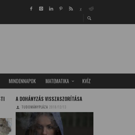
MINDENNAPOK
MATEMATIKA
KVÍZ
STI
A DOHÁNYZÁS VISSZASZORÍTÁSA
SZEGEDI FEJLESZT
BME MŰHOLDJÁN
TUDOMÁNYPLÁZA
2018/12/13
TUDOMÁNYPLÁZA
20