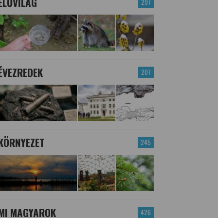
ÉLŐVILÁG
297
ÉVEZREDEK
207
KÖRNYEZET
245
MI MAGYAROK
426