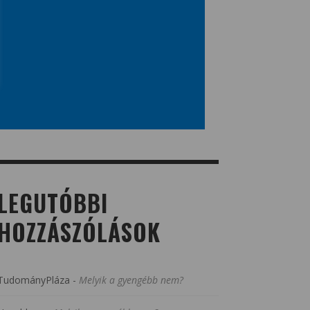
LEGUTÓBBI
HOZZÁSZÓLÁSOK
TudományPláza
-
Melyik a gyengébb nem?