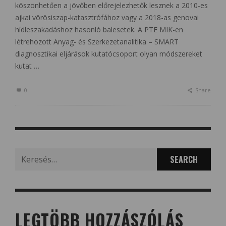
köszönhetően a jövőben előrejelezhetők lesznek a 2010-es
ajkai vörösiszap-katasztrófához vagy a 2018-as genovai
hídleszakadáshoz hasonló balesetek. A PTE MIK-en
létrehozott Anyag- és Szerkezetanalitika – SMART
diagnosztikai eljárások kutatócsoport olyan módszereket
kutat …
0
Share
Search
for:
LEGTÖBB HOZZÁSZÓLÁS