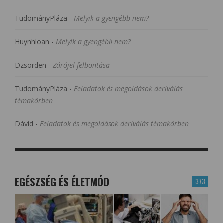
TudományPláza
-
Melyik a gyengébb nem?
Huynhloan
-
Melyik a gyengébb nem?
Dzsorden
-
Zárójel felbontása
TudományPláza
-
Feladatok és megoldások deriválás
témakörben
Dávid
-
Feladatok és megoldások deriválás témakörben
EGÉSZSÉG ÉS ÉLETMÓD
373