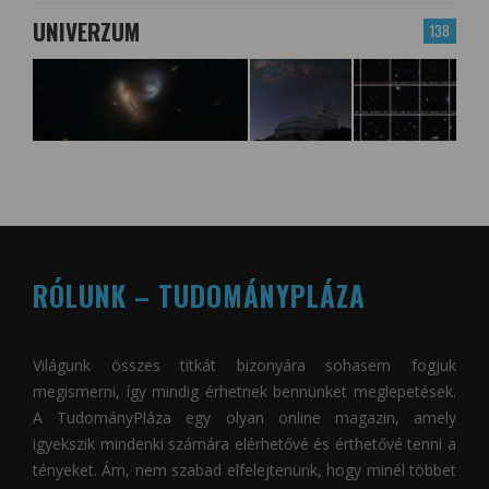
UNIVERZUM
138
RÓLUNK – TUDOMÁNYPLÁZA
Világunk összes titkát bizonyára sohasem fogjuk
megismerni, így mindig érhetnek bennünket meglepetések.
A
TudományPláza
egy olyan online magazin, amely
igyekszik mindenki számára elérhetővé és érthetővé tenni a
tényeket. Ám, nem szabad elfelejtenünk, hogy minél többet