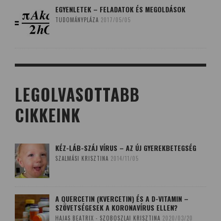
EGYENLETEK – FELADATOK ÉS MEGOLDÁSOK
TUDOMÁNYPLÁZA
2017/05/05
LEGOLVASOTTABB
CIKKEINK
KÉZ-LÁB-SZÁJ VÍRUS – AZ ÚJ GYEREKBETEGSÉG
SZALMÁSI KRISZTINA
2014/11/05
A QUERCETIN (KVERCETIN) ÉS A D-VITAMIN –
SZÖVETSÉGESEK A KORONAVÍRUS ELLEN?
HAJAS BEATRIX - SZOBOSZLAI KRISZTINA
2020/03/20