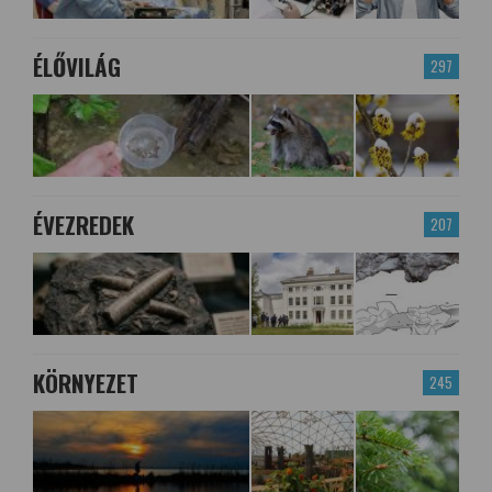
ÉLŐVILÁG
297
ÉVEZREDEK
207
KÖRNYEZET
245