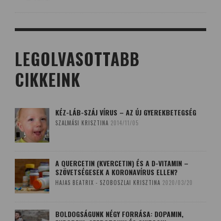
LEGOLVASOTTABB
CIKKEINK
KÉZ-LÁB-SZÁJ VÍRUS – AZ ÚJ GYEREKBETEGSÉG
SZALMÁSI KRISZTINA
2014/11/05
A QUERCETIN (KVERCETIN) ÉS A D-VITAMIN –
SZÖVETSÉGESEK A KORONAVÍRUS ELLEN?
HAJAS BEATRIX - SZOBOSZLAI KRISZTINA
2020/03/20
BOLDOGSÁGUNK NÉGY FORRÁSA: DOPAMIN,