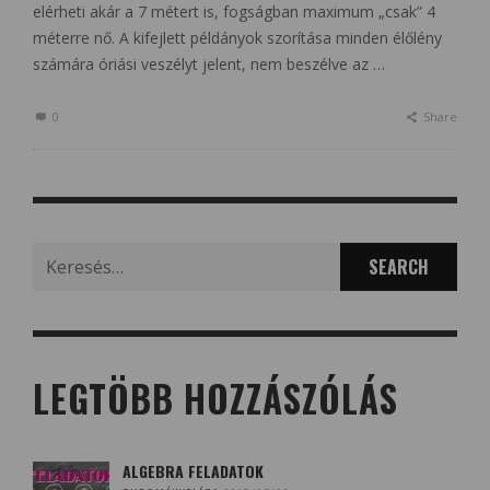
elérheti akár a 7 métert is, fogságban maximum „csak” 4
méterre nő. A kifejlett példányok szorítása minden élőlény
számára óriási veszélyt jelent, nem beszélve az …
0
Share
Search
for:
LEGTÖBB HOZZÁSZÓLÁS
ALGEBRA FELADATOK