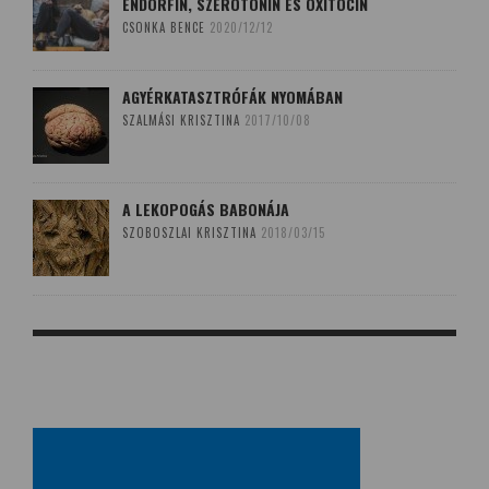
ENDORFIN, SZEROTONIN ÉS OXITOCIN
CSONKA BENCE
2020/12/12
AGYÉRKATASZTRÓFÁK NYOMÁBAN
SZALMÁSI KRISZTINA
2017/10/08
A LEKOPOGÁS BABONÁJA
SZOBOSZLAI KRISZTINA
2018/03/15