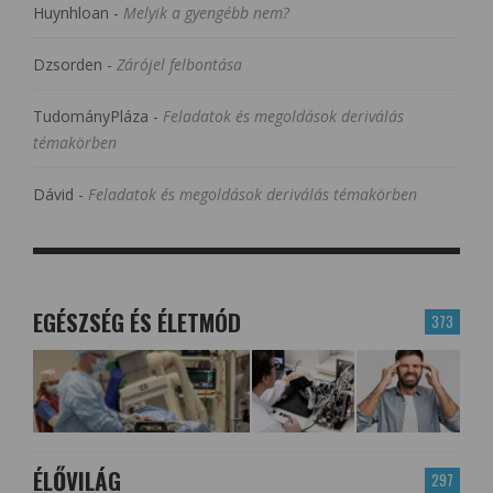
Huynhloan
-
Melyik a gyengébb nem?
Dzsorden
-
Zárójel felbontása
TudományPláza
-
Feladatok és megoldások deriválás
témakörben
Dávid
-
Feladatok és megoldások deriválás témakörben
EGÉSZSÉG ÉS ÉLETMÓD
373
ÉLŐVILÁG
297