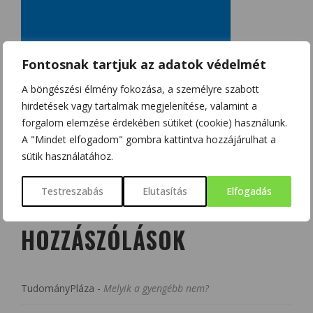
Fontosnak tartjuk az adatok védelmét
A böngészési élmény fokozása, a személyre szabott
hirdetések vagy tartalmak megjelenítése, valamint a
forgalom elemzése érdekében sütiket (cookie) használunk.
A "Mindet elfogadom" gombra kattintva hozzájárulhat a
sütik használatához.
Testreszabás
Elutasítás
Elfogadás
LEGUTÓBBI
HOZZÁSZÓLÁSOK
TudományPláza
-
Melyik a gyengébb nem?