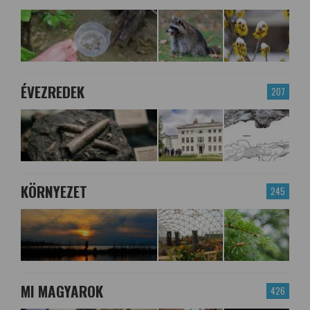
ÉVEZREDEK
207
KÖRNYEZET
245
MI MAGYAROK
426