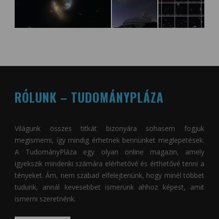
RÓLUNK – TUDOMÁNYPLÁZA
Világunk összes titkát bizonyára sohasem fogjuk
megismerni, így mindig érhetnek bennünket meglepetések.
A
TudományPláza
egy olyan online magazin, amely
igyekszik mindenki számára elérhetővé és érthetővé tenni a
tényeket. Ám, nem szabad elfelejtenünk, hogy minél többet
tudunk, annál kevesebbet ismerünk ahhoz képest, amit
ismerni szeretnénk.