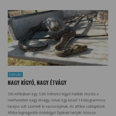
ÉLŐVILÁG
NAGY KÍGYÓ, NAGY ÉTVÁGY
Dél-Afrikában egy 3,66 méteres kígyó halálát okozta a
mérhetetlen nagy étvágy, mivel egy közel 14 kilogrammos
tarajos sült szemelt ki vacsorájának. Az afrikai sziklapitont
Afrika legnagyobb óriáskígyó fajának tartják. Hossza