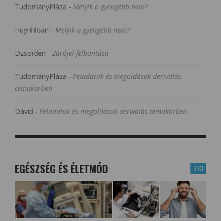
TudományPláza
-
Melyik a gyengébb nem?
Huynhloan
-
Melyik a gyengébb nem?
Dzsorden
-
Zárójel felbontása
TudományPláza
-
Feladatok és megoldások deriválás
témakörben
Dávid
-
Feladatok és megoldások deriválás témakörben
EGÉSZSÉG ÉS ÉLETMÓD
373