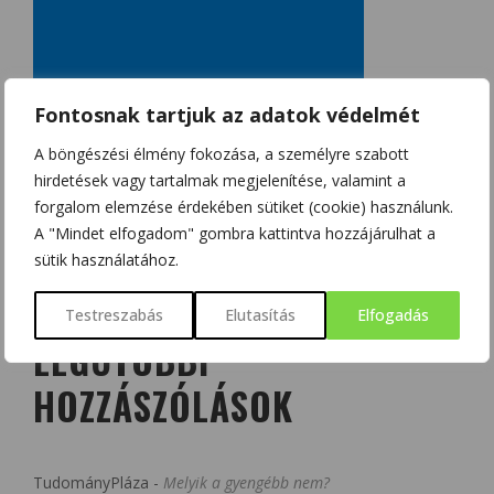
Fontosnak tartjuk az adatok védelmét
A böngészési élmény fokozása, a személyre szabott
hirdetések vagy tartalmak megjelenítése, valamint a
forgalom elemzése érdekében sütiket (cookie) használunk.
A "Mindet elfogadom" gombra kattintva hozzájárulhat a
sütik használatához.
Testreszabás
Elutasítás
Elfogadás
LEGUTÓBBI
HOZZÁSZÓLÁSOK
TudományPláza
-
Melyik a gyengébb nem?