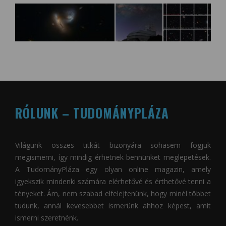
RÓLUNK – TUDOMÁNYPLÁZA
Világunk összes titkát bizonyára sohasem fogjuk
megismerni, így mindig érhetnek bennünket meglepetések.
A
TudományPláza
egy olyan online magazin, amely
igyekszik mindenki számára elérhetővé és érthetővé tenni a
tényeket. Ám, nem szabad elfelejtenünk, hogy minél többet
tudunk, annál kevesebbet ismerünk ahhoz képest, amit
ismerni szeretnénk.