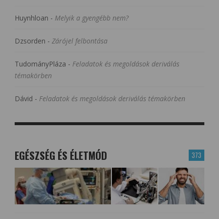
Huynhloan
-
Melyik a gyengébb nem?
Dzsorden
-
Zárójel felbontása
TudományPláza
-
Feladatok és megoldások deriválás
témakörben
Dávid
-
Feladatok és megoldások deriválás témakörben
EGÉSZSÉG ÉS ÉLETMÓD
373