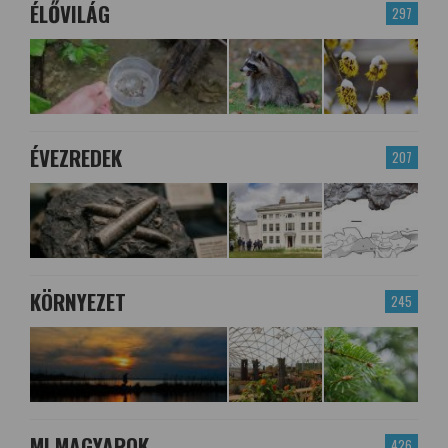
ÉLŐVILÁG
297
ÉVEZREDEK
207
KÖRNYEZET
245
MI MAGYAROK
426