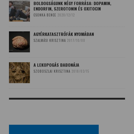
BOLDOGSÁGUNK NÉGY FORRÁSA: DOPAMIN,
ENDORFIN, SZEROTONIN ÉS OXITOCIN
CSONKA BENCE
2020/12/12
AGYÉRKATASZTRÓFÁK NYOMÁBAN
SZALMÁSI KRISZTINA
2017/10/08
A LEKOPOGÁS BABONÁJA
SZOBOSZLAI KRISZTINA
2018/03/15