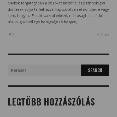
énekek forgatagában a szülőket filozófiai és pszichológiai
döntések súlya terheli azzal kapcsolatban elmondják-e vagy
sem, hogy az Északi-sarkról érkező, méltóságteljes fickó
alakja igazából egy hazugság! És ha igen, …
0
Share
Search
for:
LEGTÖBB HOZZÁSZÓLÁS