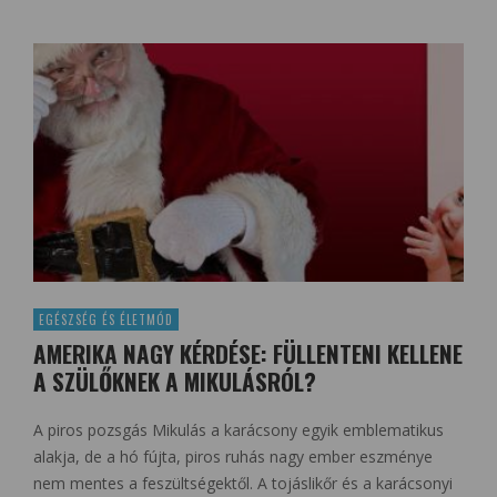
EGÉSZSÉG ÉS ÉLETMÓD
AMERIKA NAGY KÉRDÉSE: FÜLLENTENI KELLENE
A SZÜLŐKNEK A MIKULÁSRÓL?
A piros pozsgás Mikulás a karácsony egyik emblematikus
alakja, de a hó fújta, piros ruhás nagy ember eszménye
nem mentes a feszültségektől. A tojáslikőr és a karácsonyi