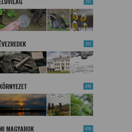
ÉLŐVILÁG
297
ÉVEZREDEK
207
KÖRNYEZET
245
MI MAGYAROK
426