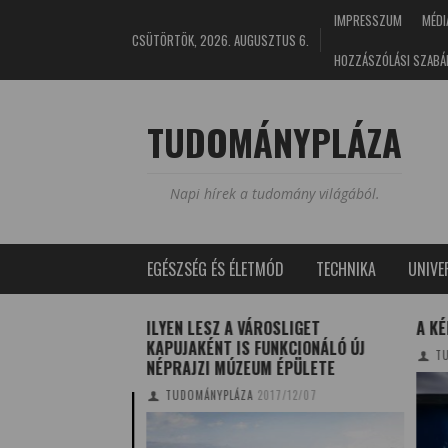
IMPRESSZUM
MÉDI
CSÜTÖRTÖK, 2026. AUGUSZTUS 6.
HOZZÁSZÓLÁSI SZABÁ
TUDOMÁNYPLÁZA
Napi hírek a tudomány világából.
EGÉSZSÉG ÉS ÉLETMÓD
TECHNIKA
UNIV
 ÉS FONTOS
ILYEN LESZ A VÁROSLIGET
A KÉK
EZTETÉSEK
KAPUJAKÉNT IS FUNKCIONÁLÓ ÚJ
TUD
NÉPRAJZI MÚZEUM ÉPÜLETE
2/11/12
TUDOMÁNYPLÁZA
2017/12/07