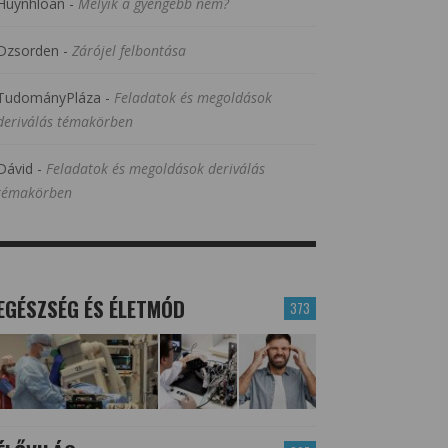
Huynhloan
-
Melyik a gyengébb nem?
Dzsorden
-
Zárójel felbontása
TudományPláza
-
Feladatok és megoldások
deriválás témakörben
Dávid
-
Feladatok és megoldások deriválás
témakörben
EGÉSZSÉG ÉS ÉLETMÓD
373