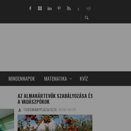
MINDENNAPOK
MATEMATIKA
KVÍZ
AZ ALMAKÁRTEVŐK SZABÁLYOZÁSA ÉS
A 2. DERIVÁLT JE
A VADÁSZPÓKOK
SZOBOSZLAI RÉKA
2
TUDOMÁNYPLÁZA/SZIE
2020/10/29