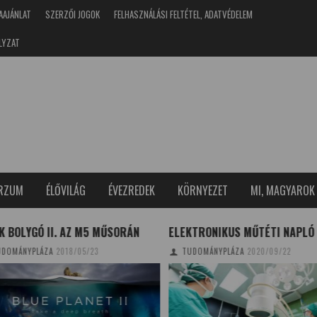
AAJÁNLAT
SZERZŐI JOGOK
FELHASZNÁLÁSI FELTÉTEL, ADATVÉDELEM
LYZAT
ERZUM
ÉLŐVILÁG
ÉVEZREDEK
KÖRNYEZET
MI, MAGYAROK
 BOLYGÓ II. AZ M5 MŰSORÁN
ELEKTRONIKUS MŰTÉTI NAPLÓ
OMÁNYPLÁZA
2018/05/23
TUDOMÁNYPLÁZA
2020/09/22