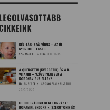
LEGOLVASOTTABB
CIKKEINK
KÉZ-LÁB-SZÁJ VÍRUS – AZ ÚJ
GYEREKBETEGSÉG
SZALMÁSI KRISZTINA
2014/11/05
A QUERCETIN (KVERCETIN) ÉS A D-
VITAMIN – SZÖVETSÉGESEK A
KORONAVÍRUS ELLEN?
HAJAS BEATRIX - SZOBOSZLAI KRISZTINA
2020/03/20
BOLDOGSÁGUNK NÉGY FORRÁSA:
DOPAMIN, ENDORFIN, SZEROTONIN ÉS