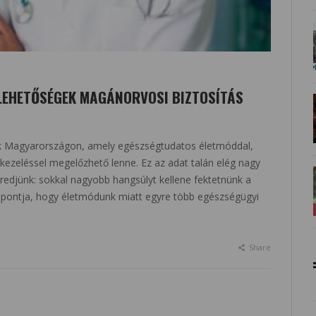
 LEHETŐSÉGEK MAGÁNORVOSI BIZTOSÍTÁS
nik Magyarországon, amely egészségtudatos életmóddal,
 kezeléssel megelőzhető lenne. Ez az adat talán elég nagy
edjünk: sokkal nagyobb hangsúlyt kellene fektetnünk a
 pontja, hogy életmódunk miatt egyre több egészségügyi
Share