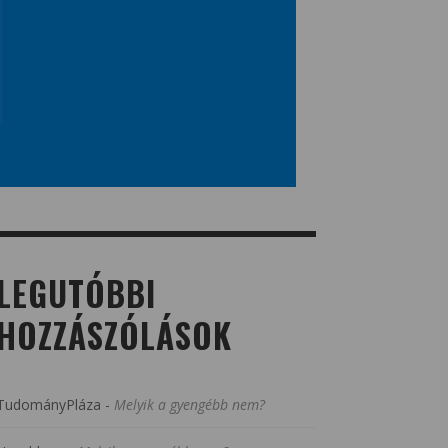
LEGUTÓBBI
HOZZÁSZÓLÁSOK
TudományPláza
-
Melyik a gyengébb nem?