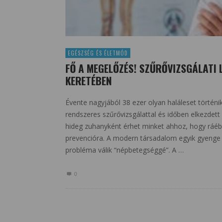
EGÉSZSÉG ÉS ÉLETMÓD
FŐ A MEGELŐZÉS! SZŰRŐVIZSGÁLATI
KERETÉBEN
Évente nagyjából 38 ezer olyan haláleset törté
rendszeres szűrővizsgálattal és időben elkezdett
hideg zuhanyként érhet minket ahhoz, hogy ráébr
prevencióra. A modern társadalom egyik gyenge
probléma válik “népbetegséggé”. A …
0