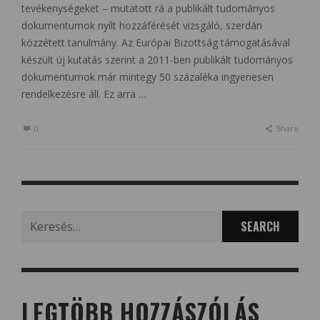
tevékenységeket – mutatott rá a publikált tudományos
dokumentumok nyílt hozzáférését vizsgáló, szerdán
közzétett tanulmány. Az Európai Bizottság támogatásával
készült új kutatás szerint a 2011-ben publikált tudományos
dokumentumok már mintegy 50 százaléka ingyenesen
rendelkezésre áll. Ez arra …
0
Share
Search
for:
LEGTÖBB HOZZÁSZÓLÁS