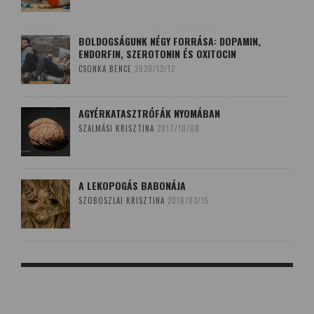
BOLDOGSÁGUNK NÉGY FORRÁSA: DOPAMIN,
ENDORFIN, SZEROTONIN ÉS OXITOCIN
CSONKA BENCE
2020/12/12
AGYÉRKATASZTRÓFÁK NYOMÁBAN
SZALMÁSI KRISZTINA
2017/10/08
A LEKOPOGÁS BABONÁJA
SZOBOSZLAI KRISZTINA
2018/03/15