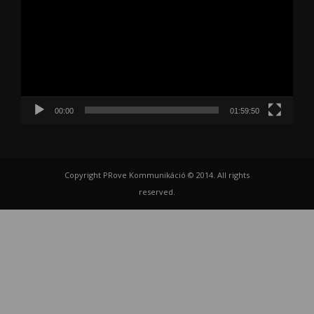
00:00
01:59:50
Copyright PRove Kommunikáció © 2014. All rights
reserved.