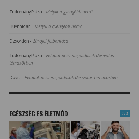
TudományPláza
-
Melyik a gyengébb nem?
Huynhloan
-
Melyik a gyengébb nem?
Dzsorden
-
Zárójel felbontása
TudományPláza
-
Feladatok és megoldások deriválás
témakörben
Dávid
-
Feladatok és megoldások deriválás témakörben
EGÉSZSÉG ÉS ÉLETMÓD
373