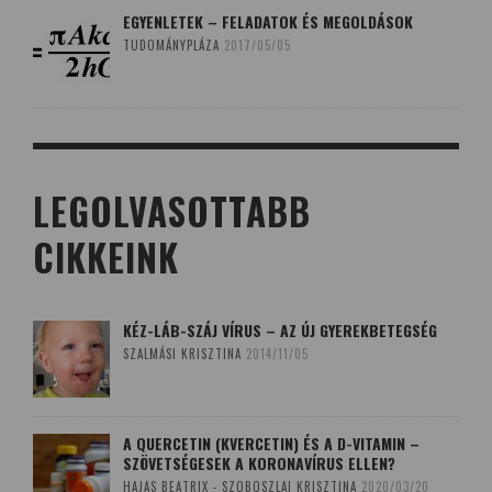
EGYENLETEK – FELADATOK ÉS MEGOLDÁSOK
TUDOMÁNYPLÁZA
2017/05/05
LEGOLVASOTTABB
CIKKEINK
KÉZ-LÁB-SZÁJ VÍRUS – AZ ÚJ GYEREKBETEGSÉG
SZALMÁSI KRISZTINA
2014/11/05
A QUERCETIN (KVERCETIN) ÉS A D-VITAMIN –
SZÖVETSÉGESEK A KORONAVÍRUS ELLEN?
HAJAS BEATRIX - SZOBOSZLAI KRISZTINA
2020/03/20