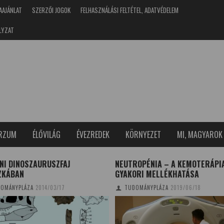
AAJÁNLAT
SZERZŐI JOGOK
FELHASZNÁLÁSI FELTÉTEL, ADATVÉDELEM
LYZAT
ERZUM
ÉLŐVILÁG
ÉVEZREDEK
KÖRNYEZET
MI, MAGYAROK
INI DINOSZAURUSZFAJ
NEUTROPÉNIA – A KEMOTERÁPI
ZKÁBAN
GYAKORI MELLÉKHATÁSA
OMÁNYPLÁZA
2014/03/17
TUDOMÁNYPLÁZA
2019/06/18