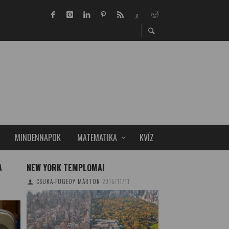
MINDENNAPOK
MATEMATIKA
KVÍZ
A
NEW YORK TEMPLOMAI
OKOSTELEFONOK É
KÖRNYEZETTUDAT
CSUKA-FÜGEDY MÁRTON
2015/11/11
TUDOMÁNYPLÁZA
20