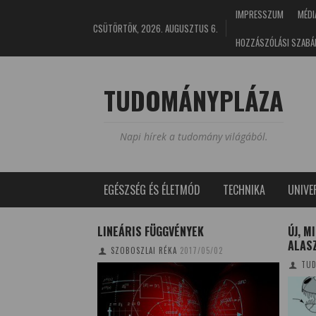
IMPRESSZUM
MÉDI
CSÜTÖRTÖK, 2026. AUGUSZTUS 6.
HOZZÁSZÓLÁSI SZABÁ
TUDOMÁNYPLÁZA
Napi hírek a tudomány világából.
EGÉSZSÉG ÉS ÉLETMÓD
TECHNIKA
UNIV
VÉDELME
LINEÁRIS FÜGGVÉNYEK
ÚJ, M
ALAS
1/07/19
SZOBOSZLAI RÉKA
2017/05/02
TUD