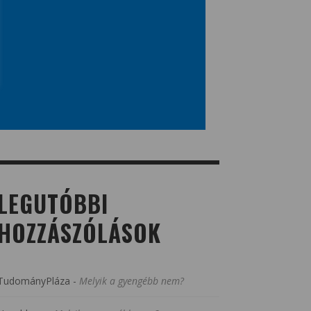
LEGUTÓBBI
HOZZÁSZÓLÁSOK
TudományPláza
-
Melyik a gyengébb nem?