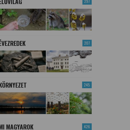
ÉLŐVILÁG
297
ÉVEZREDEK
207
KÖRNYEZET
245
MI MAGYAROK
426