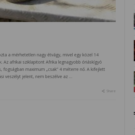
ozta a mérhetetlen nagy étvágy, mivel egy közel 14
 Az afrikai sziklapitont Afrika legnagyobb óriáskígyó
 is, fogságban maximum „csak” 4 méterre nő. A kifejlett
si veszélyt jelent, nem beszélve az …
Share