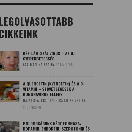
LEGOLVASOTTABB
CIKKEINK
KÉZ-LÁB-SZÁJ VÍRUS – AZ ÚJ
GYEREKBETEGSÉG
SZALMÁSI KRISZTINA
2014/11/05
A QUERCETIN (KVERCETIN) ÉS A D-
VITAMIN – SZÖVETSÉGESEK A
KORONAVÍRUS ELLEN?
HAJAS BEATRIX - SZOBOSZLAI KRISZTINA
2020/03/20
BOLDOGSÁGUNK NÉGY FORRÁSA:
DOPAMIN, ENDORFIN, SZEROTONIN ÉS