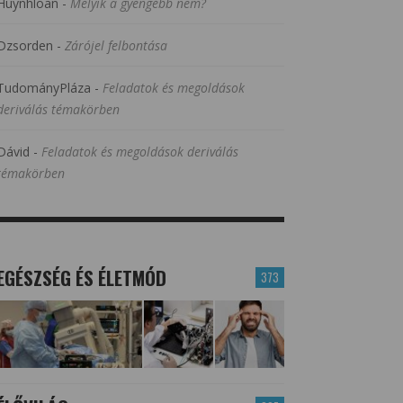
Huynhloan
-
Melyik a gyengébb nem?
Dzsorden
-
Zárójel felbontása
TudományPláza
-
Feladatok és megoldások
deriválás témakörben
Dávid
-
Feladatok és megoldások deriválás
témakörben
EGÉSZSÉG ÉS ÉLETMÓD
373