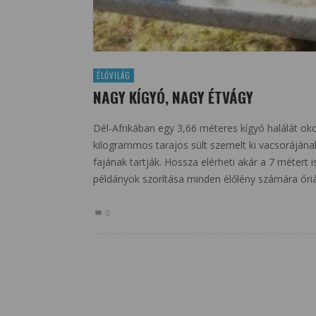
ÉLŐVILÁG
NAGY KÍGYÓ, NAGY ÉTVÁGY
Dél-Afrikában egy 3,66 méteres kígyó halálát ok
kilogrammos tarajos sült szemelt ki vacsorájának.
fajának tartják. Hossza elérheti akár a 7 métert
példányok szorítása minden élőlény számára óriá
0