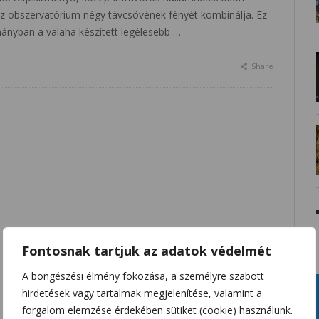
z obszervatórium négy távcsövének fényét kombinálja. Ez
ányban a valaha készített legélesebb …
Share
Fontosnak tartjuk az adatok védelmét
A böngészési élmény fokozása, a személyre szabott
hirdetések vagy tartalmak megjelenítése, valamint a
forgalom elemzése érdekében sütiket (cookie) használunk.