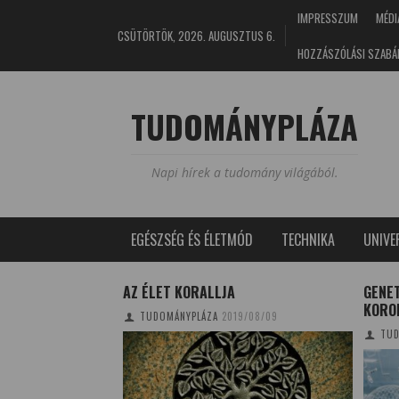
IMPRESSZUM
MÉDI
CSÜTÖRTÖK, 2026. AUGUSZTUS 6.
HOZZÁSZÓLÁSI SZABÁ
TUDOMÁNYPLÁZA
Napi hírek a tudomány világából.
EGÉSZSÉG ÉS ÉLETMÓD
TECHNIKA
UNIV
PUSZTA – RITKA
AZ ÉLET KORALLJA
GENET
AJ
KORO
TUDOMÁNYPLÁZA
2019/08/09
4/11/14
TUD