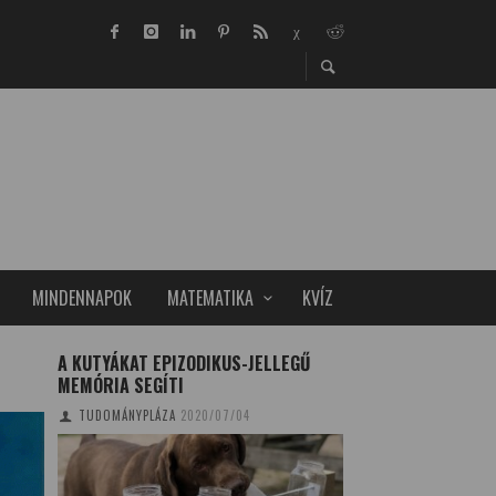
MINDENNAPOK
MATEMATIKA
KVÍZ
A KUTYÁKAT EPIZODIKUS-JELLEGŰ
A 2014-ES ÉV EU
MEMÓRIA SEGÍTI
ISZTAMBULI
TUDOMÁNYPLÁZA
2020/07/04
TUDOMÁNYPLÁZA
20