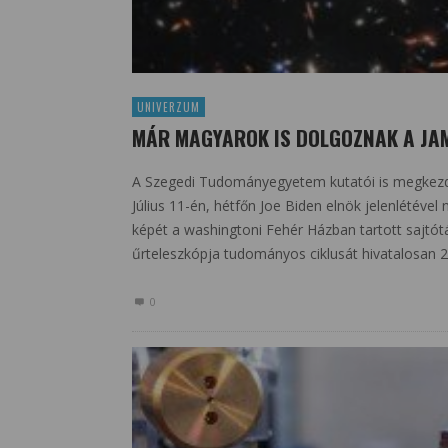
UNIVERZUM
MÁR MAGYAROK IS DOLGOZNAK A JA
A Szegedi Tudományegyetem kutatói is megkezdik
Július 11-én, hétfőn Joe Biden elnök jelenlétéve
képét a washingtoni Fehér Házban tartott sajtót
űrteleszkópja tudományos ciklusát hivatalosan 
0