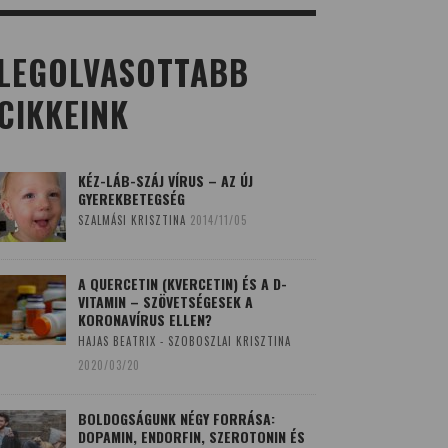
LEGOLVASOTTABB
CIKKEINK
KÉZ-LÁB-SZÁJ VÍRUS – AZ ÚJ
GYEREKBETEGSÉG
SZALMÁSI KRISZTINA
2014/11/05
A QUERCETIN (KVERCETIN) ÉS A D-
VITAMIN – SZÖVETSÉGESEK A
KORONAVÍRUS ELLEN?
HAJAS BEATRIX - SZOBOSZLAI KRISZTINA
2020/03/20
BOLDOGSÁGUNK NÉGY FORRÁSA:
DOPAMIN, ENDORFIN, SZEROTONIN ÉS