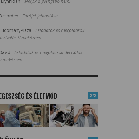
Huynhloan
-
Melyik a gyengébb nem?
Dzsorden
-
Zárójel felbontása
TudományPláza
-
Feladatok és megoldások
deriválás témakörben
Dávid
-
Feladatok és megoldások deriválás
témakörben
EGÉSZSÉG ÉS ÉLETMÓD
373