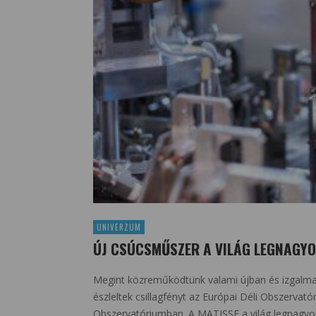
UNIVERZUM
ÚJ CSÚCSMŰSZER A VILÁG LEGNAGY
Megint közreműködtünk valami újban és izgalmas
észleltek csillagfényt az Európai Déli Obszervató
Obszervatóriumban. A MATISSE a világ legnagyo