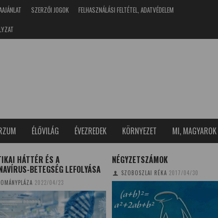
AAJÁNLAT
SZERZŐI JOGOK
FELHASZNÁLÁSI FELTÉTEL, ADATVÉDELEM
LYZAT
ERZUM
ÉLŐVILÁG
ÉVEZREDEK
KÖRNYEZET
MI, MAGYAROK
IKAI HÁTTÉR ÉS A
NÉGYZETSZÁMOK
NAVÍRUS-BETEGSÉG LEFOLYÁSA
SZOBOSZLAI RÉKA
2017/04/30
OMÁNYPLÁZA
2022/04/23