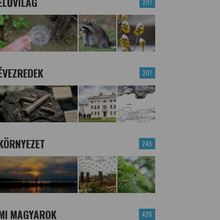
ÉLŐVILÁG
297
ÉVEZREDEK
207
KÖRNYEZET
245
MI MAGYAROK
426