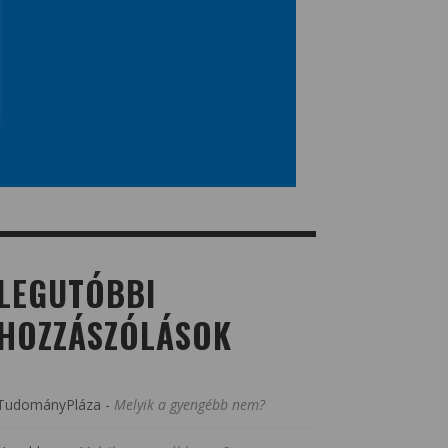
LEGUTÓBBI
HOZZÁSZÓLÁSOK
TudományPláza
-
Melyik a gyengébb nem?