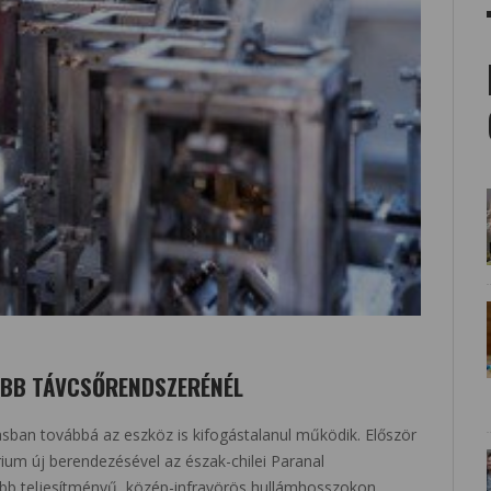
OBB TÁVCSŐRENDSZERÉNÉL
ban továbbá az eszköz is kifogástalanul működik. Először
rium új berendezésével az észak-chilei Paranal
bb teljesítményű, közép-infravörös hullámhosszokon