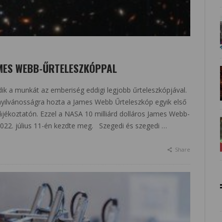
MES WEBB-ŰRTELESZKÓPPAL
 a munkát az emberiség eddigi legjobb űrteleszkópjával.
l nyilvánosságra hozta a James Webb Űrteleszkóp egyik első
ájékoztatón. Ezzel a NASA 10 milliárd dolláros James Webb-
2022. július 11-én kezdte meg. Szegedi és szegedi …
Share