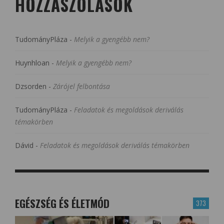
HOZZÁSZÓLÁSOK
TudományPláza
-
Melyik a gyengébb nem?
Huynhloan
-
Melyik a gyengébb nem?
Dzsorden
-
Zárójel felbontása
TudományPláza
-
Feladatok és megoldások deriválás
témakörben
Dávid
-
Feladatok és megoldások deriválás témakörben
EGÉSZSÉG ÉS ÉLETMÓD
373