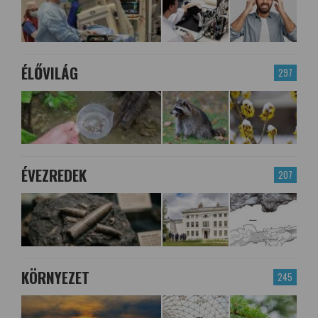
ÉLŐVILÁG
297
ÉVEZREDEK
207
KÖRNYEZET
245