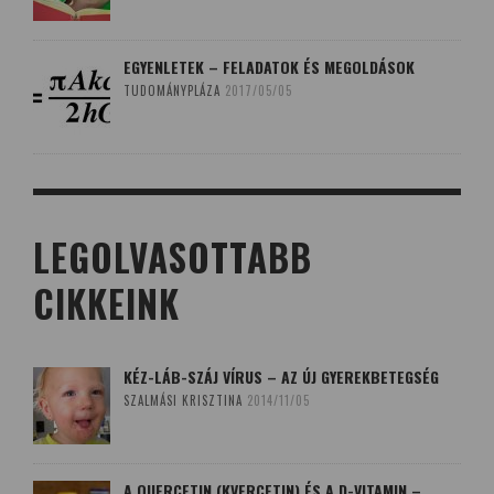
EGYENLETEK – FELADATOK ÉS MEGOLDÁSOK
TUDOMÁNYPLÁZA
2017/05/05
LEGOLVASOTTABB
CIKKEINK
KÉZ-LÁB-SZÁJ VÍRUS – AZ ÚJ GYEREKBETEGSÉG
SZALMÁSI KRISZTINA
2014/11/05
A QUERCETIN (KVERCETIN) ÉS A D-VITAMIN –