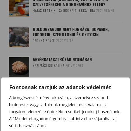
SZÖVETSÉGESEK A KORONAVÍRUS ELLEN?
HAJAS BEATRIX - SZOBOSZLAI KRISZTINA
2020/03/20
BOLDOGSÁGUNK NÉGY FORRÁSA: DOPAMIN,
ENDORFIN, SZEROTONIN ÉS OXITOCIN
CSONKA BENCE
2020/12/12
AGYÉRKATASZTRÓFÁK NYOMÁBAN
SZALMÁSI KRISZTINA
2017/10/08
Fontosnak tartjuk az adatok védelmét
A LEKOPOGÁS BABONÁJA
SZOBOSZLAI KRISZTINA
2018/03/15
A böngészési élmény fokozása, a személyre szabott
hirdetések vagy tartalmak megjelenítése, valamint a
forgalom elemzése érdekében sütiket (cookie) használunk.
A "Mindet elfogadom" gombra kattintva hozzájárulhat a
sütik használatához.