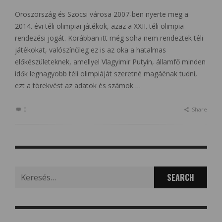
Oroszország és Szocsi városa 2007-ben nyerte meg a
2014. évi téli olimpiai játékok, azaz a XXII. téli olimpia
rendezési jogát. Korábban itt még soha nem rendeztek téli
játékokat, valószínűleg ez is az oka a hatalmas
előkészületeknek, amellyel Vlagyimir Putyin, államfő minden
idők legnagyobb téli olimpiáját szeretné magáénak tudni,
ezt a törekvést az adatok és számok …
0
Share
Search
for: