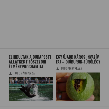
EI
ELINDULTAK A BUDAPESTI
EGY ÚJABB KÁROS INVAZÍV
A F
ÁLLATKERT FŐSZEZONI
FAJ – DIÓBUROK-FÚRÓLÉGY
CHI
ÉLMÉNYPROGRAMJAI
DE
TUDOMÁNYPLÁZA
TUDOMÁNYPLÁZA