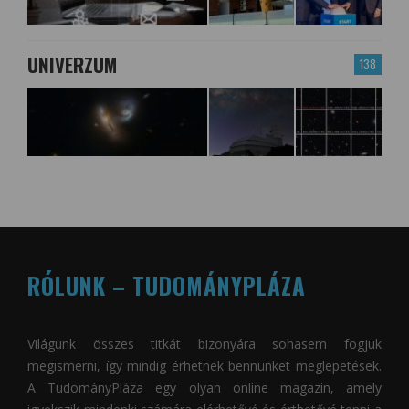
UNIVERZUM
138
RÓLUNK – TUDOMÁNYPLÁZA
Világunk összes titkát bizonyára sohasem fogjuk
megismerni, így mindig érhetnek bennünket meglepetések.
A
TudományPláza
egy olyan online magazin, amely