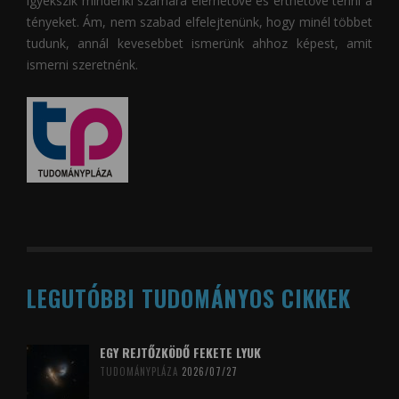
igyekszik mindenki számára elérhetővé és érthetővé tenni a
tényeket. Ám, nem szabad elfelejtenünk, hogy minél többet
tudunk, annál kevesebbet ismerünk ahhoz képest, amit
ismerni szeretnénk.
LEGUTÓBBI TUDOMÁNYOS CIKKEK
EGY REJTŐZKÖDŐ FEKETE LYUK
TUDOMÁNYPLÁZA
2026/07/27