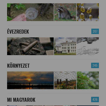
ÉVEZREDEK
207
KÖRNYEZET
245
MI MAGYAROK
426