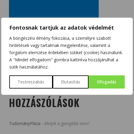
Fontosnak tartjuk az adatok védelmét
A böngészési élmény fokozása, a személyre szabott
hirdetések vagy tartalmak megjelenítése, valamint a
forgalom elemzése érdekében sütiket (cookie) használunk.
A "Mindet elfogadom" gombra kattintva hozzájárulhat a
sütik használatához.
Testreszabás
Elutasítás
Elfogadás
LEGUTÓBBI
HOZZÁSZÓLÁSOK
TudományPláza
-
Melyik a gyengébb nem?