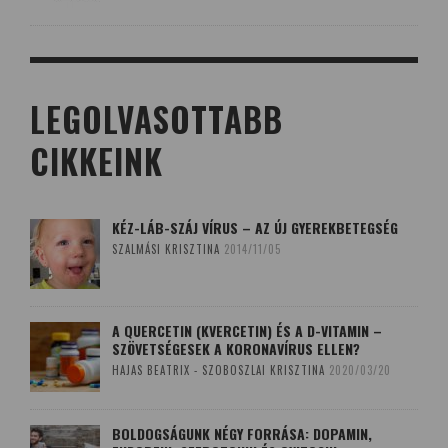
LEGOLVASOTTABB
CIKKEINK
KÉZ-LÁB-SZÁJ VÍRUS – AZ ÚJ GYEREKBETEGSÉG
SZALMÁSI KRISZTINA
2014/11/05
A QUERCETIN (KVERCETIN) ÉS A D-VITAMIN –
SZÖVETSÉGESEK A KORONAVÍRUS ELLEN?
HAJAS BEATRIX - SZOBOSZLAI KRISZTINA
2020/03/20
BOLDOGSÁGUNK NÉGY FORRÁSA: DOPAMIN,