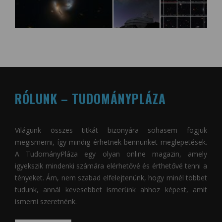
RÓLUNK – TUDOMÁNYPLÁZA
Világunk összes titkát bizonyára sohasem fogjuk
megismerni, így mindig érhetnek bennünket meglepetések.
A
TudományPláza
egy olyan online magazin, amely
igyekszik mindenki számára elérhetővé és érthetővé tenni a
tényeket. Ám, nem szabad elfelejtenünk, hogy minél többet
tudunk, annál kevesebbet ismerünk ahhoz képest, amit
ismerni szeretnénk.