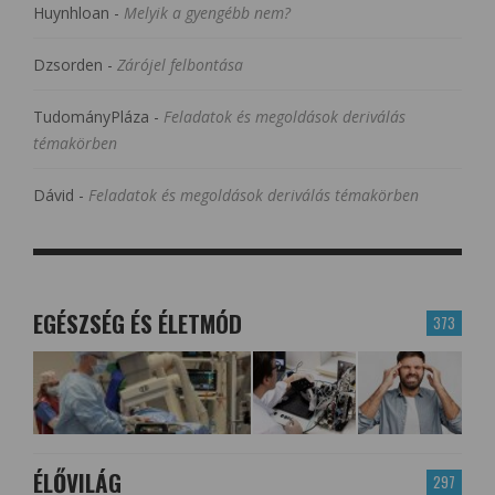
Huynhloan
-
Melyik a gyengébb nem?
Dzsorden
-
Zárójel felbontása
TudományPláza
-
Feladatok és megoldások deriválás
témakörben
Dávid
-
Feladatok és megoldások deriválás témakörben
EGÉSZSÉG ÉS ÉLETMÓD
373
ÉLŐVILÁG
297