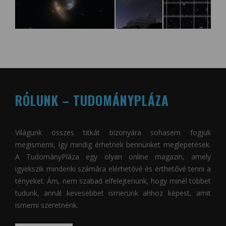
RÓLUNK – TUDOMÁNYPLÁZA
Világunk összes titkát bizonyára sohasem fogjuk
megismerni, így mindig érhetnek bennünket meglepetések.
A
TudományPláza
egy olyan online magazin, amely
igyekszik mindenki számára elérhetővé és érthetővé tenni a
tényeket. Ám, nem szabad elfelejtenünk, hogy minél többet
tudunk, annál kevesebbet ismerünk ahhoz képest, amit
ismerni szeretnénk.