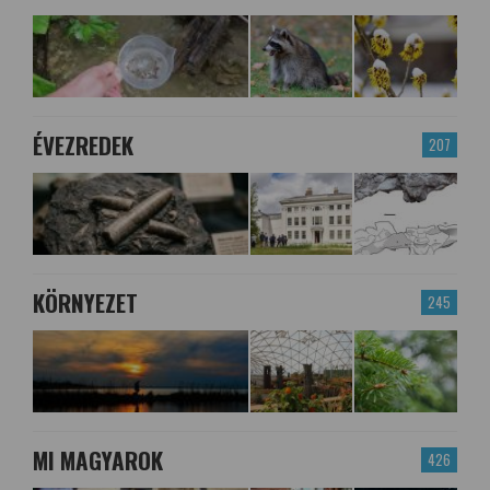
ÉVEZREDEK
207
KÖRNYEZET
245
MI MAGYAROK
426