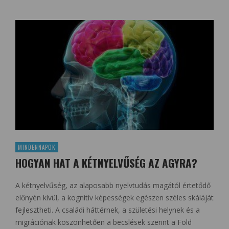
MINDENNAPOK
HOGYAN HAT A KÉTNYELVŰSÉG AZ AGYRA?
A kétnyelvűség, az alaposabb nyelvtudás magától értetődő
előnyén kívül, a kognitív képességek egészen széles skáláját
fejlesztheti. A családi háttérnek, a születési helynek és a
migrációnak köszönhetően a becslések szerint a Föld