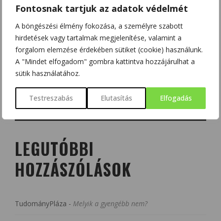
Fontosnak tartjuk az adatok védelmét
A böngészési élmény fokozása, a személyre szabott
hirdetések vagy tartalmak megjelenítése, valamint a
forgalom elemzése érdekében sütiket (cookie) használunk.
A "Mindet elfogadom" gombra kattintva hozzájárulhat a
sütik használatához.
Testreszabás
Elutasítás
Elfogadás
LEGUTÓBBI
HOZZÁSZÓLÁSOK
TudományPláza
-
Melyik a gyengébb nem?