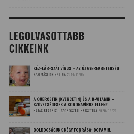
LEGOLVASOTTABB
CIKKEINK
KÉZ-LÁB-SZÁJ VÍRUS – AZ ÚJ GYEREKBETEGSÉG
SZALMÁSI KRISZTINA
2014/11/05
A QUERCETIN (KVERCETIN) ÉS A D-VITAMIN –
SZÖVETSÉGESEK A KORONAVÍRUS ELLEN?
HAJAS BEATRIX - SZOBOSZLAI KRISZTINA
2020/03/20
BOLDOGSÁGUNK NÉGY FORRÁSA: DOPAMIN,