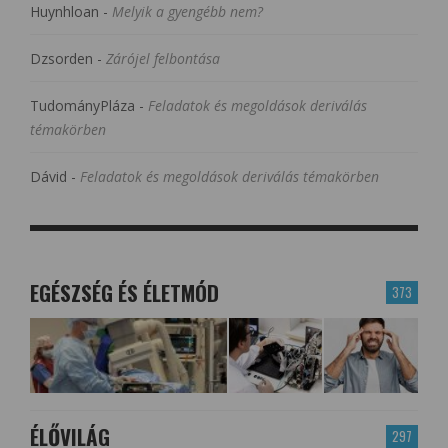
Huynhloan
-
Melyik a gyengébb nem?
Dzsorden
-
Zárójel felbontása
TudományPláza
-
Feladatok és megoldások deriválás
témakörben
Dávid
-
Feladatok és megoldások deriválás témakörben
EGÉSZSÉG ÉS ÉLETMÓD
373
ÉLŐVILÁG
297