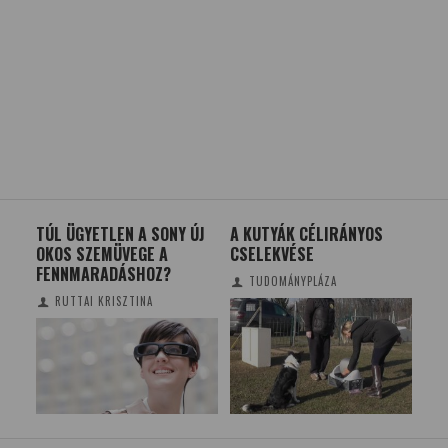
 A
TÚL ÜGYETLEN A SONY ÚJ
A KUTYÁK CÉLIRÁNYOS
BO
L-
OKOS SZEMÜVEGE A
CSELEKVÉSE
KÖ
EL-
FENNMARADÁSHOZ?
TUDOMÁNYPLÁZA
RUTTAI KRISZTINA