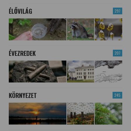
ÉLŐVILÁG
297
ÉVEZREDEK
207
KÖRNYEZET
245