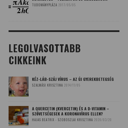
TUDOMÁNYPLÁZA
2017/05/05
LEGOLVASOTTABB
CIKKEINK
KÉZ-LÁB-SZÁJ VÍRUS – AZ ÚJ GYEREKBETEGSÉG
SZALMÁSI KRISZTINA
2014/11/05
A QUERCETIN (KVERCETIN) ÉS A D-VITAMIN –
SZÖVETSÉGESEK A KORONAVÍRUS ELLEN?
HAJAS BEATRIX - SZOBOSZLAI KRISZTINA
2020/03/20