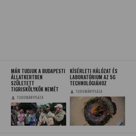
MÁR TUDJUK A BUDAPESTI
KÍSÉRLETI HÁLÓZAT ÉS
PA
A
ÁLLATKERTBEN
LABORATÓRIUM AZ 5G
SZ
SZÜLETETT
TECHNOLÓGIÁHOZ
TIGRISKÖLYKÖK NEMÉT
TUDOMÁNYPLÁZA
TUDOMÁNYPLÁZA