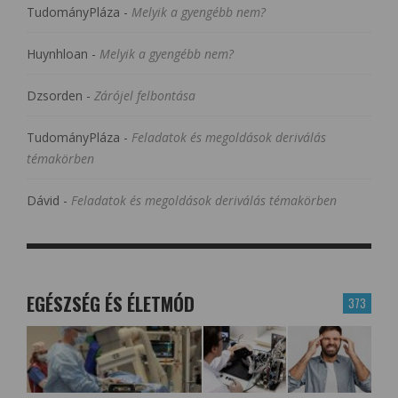
TudományPláza
-
Melyik a gyengébb nem?
Huynhloan
-
Melyik a gyengébb nem?
Dzsorden
-
Zárójel felbontása
TudományPláza
-
Feladatok és megoldások deriválás
témakörben
Dávid
-
Feladatok és megoldások deriválás témakörben
EGÉSZSÉG ÉS ÉLETMÓD
373