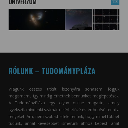
UNIVERZUM
138
RÓLUNK – TUDOMÁNYPLÁZA
Világunk összes titkát bizonyára sohasem fogjuk
megismerni, így mindig érhetnek bennünket meglepetések.
A
TudományPláza
egy olyan online magazin, amely
igyekszik mindenki számára elérhetővé és érthetővé tenni a
tényeket. Ám, nem szabad elfelejtenünk, hogy minél többet
tudunk, annál kevesebbet ismerünk ahhoz képest, amit