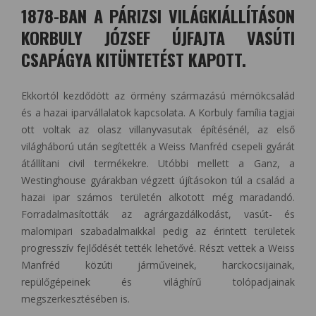
1878-BAN A PÁRIZSI VILÁGKIÁLLÍTÁSON
KORBULY JÓZSEF ÚJFAJTA VASÚTI
CSAPÁGYA KITÜNTETÉST KAPOTT.
Ekkortól kezdődött az örmény származású mérnökcsalád
és a hazai iparvállalatok kapcsolata. A Korbuly família tagjai
ott voltak az olasz villanyvasutak építésénél, az első
világháború után segítették a Weiss Manfréd csepeli gyárát
átállítani civil termékekre. Utóbbi mellett a Ganz, a
Westinghouse gyárakban végzett újításokon túl a család a
hazai ipar számos területén alkotott még maradandó.
Forradalmasították az agrárgazdálkodást, vasút- és
malomipari szabadalmaikkal pedig az érintett területek
progresszív fejlődését tették lehetővé. Részt vettek a Weiss
Manfréd közúti járműveinek, harckocsijainak,
repülőgépeinek és világhírű tolópadjainak
megszerkesztésében is.