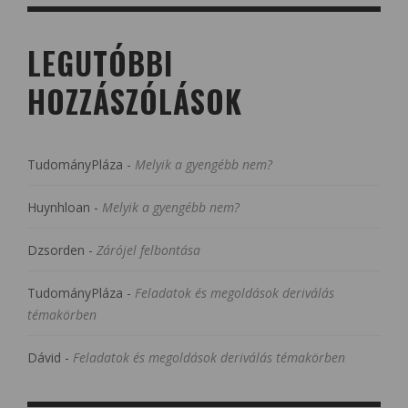
LEGUTÓBBI
HOZZÁSZÓLÁSOK
TudományPláza
-
Melyik a gyengébb nem?
Huynhloan
-
Melyik a gyengébb nem?
Dzsorden
-
Zárójel felbontása
TudományPláza
-
Feladatok és megoldások deriválás
témakörben
Dávid
-
Feladatok és megoldások deriválás témakörben