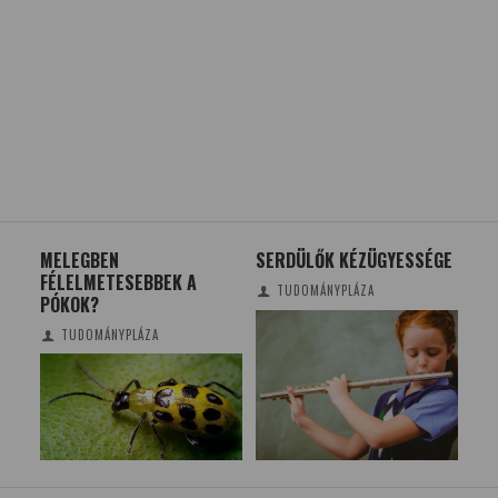
SERDÜLŐK KÉZÜGYESSÉGE
HATÉKONYABB ‘ZÖLD’
A 
HIDROGÉN-ELEKTROLÍZIS
TÖ
TUDOMÁNYPLÁZA
TUDOMÁNYPLÁZA