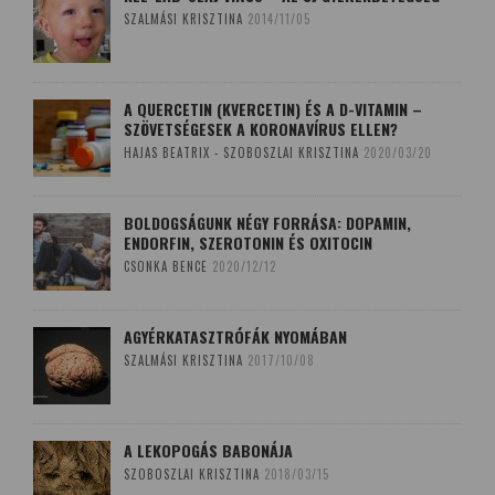
SZALMÁSI KRISZTINA
2014/11/05
A QUERCETIN (KVERCETIN) ÉS A D-VITAMIN –
SZÖVETSÉGESEK A KORONAVÍRUS ELLEN?
HAJAS BEATRIX - SZOBOSZLAI KRISZTINA
2020/03/20
BOLDOGSÁGUNK NÉGY FORRÁSA: DOPAMIN,
ENDORFIN, SZEROTONIN ÉS OXITOCIN
CSONKA BENCE
2020/12/12
AGYÉRKATASZTRÓFÁK NYOMÁBAN
SZALMÁSI KRISZTINA
2017/10/08
A LEKOPOGÁS BABONÁJA
SZOBOSZLAI KRISZTINA
2018/03/15