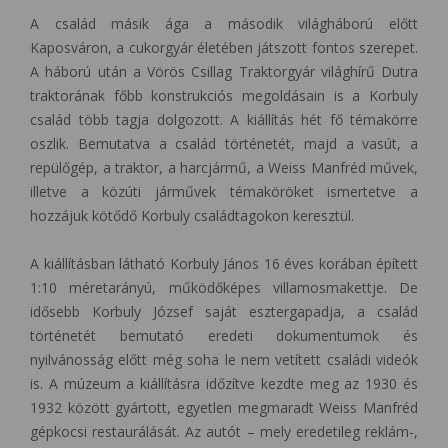
A család másik ága a második világháború előtt
Kaposváron, a cukorgyár életében játszott fontos szerepet.
A háború után a Vörös Csillag Traktorgyár világhírű Dutra
traktorának főbb konstrukciós megoldásain is a Korbuly
család több tagja dolgozott. A kiállítás hét fő témakörre
oszlik. Bemutatva a család történetét, majd a vasút, a
repülőgép, a traktor, a harcjármű, a Weiss Manfréd művek,
illetve a közúti járművek témaköröket ismertetve a
hozzájuk kötődő Korbuly családtagokon keresztül.
A kiállításban látható Korbuly János 16 éves korában épített
1:10 méretarányú, működőképes villamosmakettje. De
idősebb Korbuly József saját esztergapadja, a család
történetét bemutató eredeti dokumentumok és
nyilvánosság előtt még soha le nem vetített családi videók
is. A múzeum a kiállításra időzítve kezdte meg az 1930 és
1932 között gyártott, egyetlen megmaradt Weiss Manfréd
gépkocsi restaurálását. Az autót – mely eredetileg reklám-,