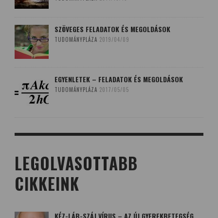
SZÖVEGES FELADATOK ÉS MEGOLDÁSOK
TUDOMÁNYPLÁZA
2019/04/09
EGYENLETEK – FELADATOK ÉS MEGOLDÁSOK
TUDOMÁNYPLÁZA
2017/05/05
LEGOLVASOTTABB
CIKKEINK
KÉZ-LÁB-SZÁJ VÍRUS – AZ ÚJ GYEREKBETEGSÉG