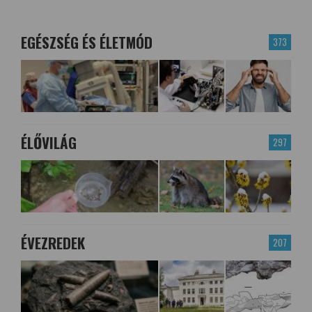
EGÉSZSÉG ÉS ÉLETMÓD
373
ÉLŐVILÁG
297
ÉVEZREDEK
207