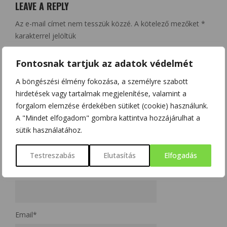
LEAVE A REPLY
Az e-mail címet nem tesszük közzé.
A kötelező mezőket
*
karakterrel jelöltük
Fontosnak tartjuk az adatok védelmét
A böngészési élmény fokozása, a személyre szabott
hirdetések vagy tartalmak megjelenítése, valamint a
forgalom elemzése érdekében sütiket (cookie) használunk.
A "Mindet elfogadom" gombra kattintva hozzájárulhat a
sütik használatához.
Testreszabás
Elutasítás
Elfogadás
Name
*
Email
*