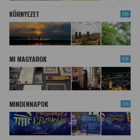
KÖRNYEZET
245
MI MAGYAROK
426
MINDENNAPOK
376