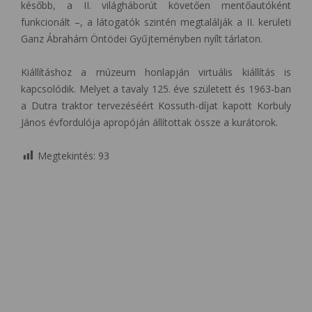
később, a II. világháborút követően mentőautóként
funkcionált –, a látogatók szintén megtalálják a II. kerületi
Ganz Ábrahám Öntödei Gyűjteményben nyílt tárlaton.
Kiállításhoz a múzeum honlapján virtuális kiállítás is
kapcsolódik. Melyet a tavaly 125. éve született és 1963-ban
a Dutra traktor tervezéséért Kossuth-díjat kapott Korbuly
János évfordulója apropóján állítottak össze a kurátorok.
Megtekintés:
93