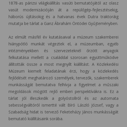
1878-as párizsi világkiállítás vasúti bemutatójától az olasz
vasút modernizációján át a repülőgép-fejlesztésekig,
háborús újításokig és a hatvanas évek Dutra traktoráig
mutatja be tárlat a Ganz Ábrahám Öntödei Gyűjteményben.
Az elmúlt másfél év kutatásaival a múzeum szakemberei
hiánypótló munkát végeztek el, a múzeumban, egyéb
intézményekben és szervezeteknél őrzött anyagok
felkutatása mellett a családdal szorosan együttműködve
állították össze a most megnyílt kiállítást. A Közlekedési
Múzeum kiemelt feladatának érzi, hogy a közlekedés
fejlődését meghatározó személyek, tervezők, szakemberek
munkásságát bemutatva felhívja a figyelmet a műszaki
megoldások mögött rejlő emberi perspektívákra is. Ez a
tárlat jól illeszkedik a golyóstollról és az automata
sebességváltóról ismertté vált Bíró László József, vagy a
Szabadság hidat is tervező Feketeházy János munkásságát
bemutató kiállításaink sorába.