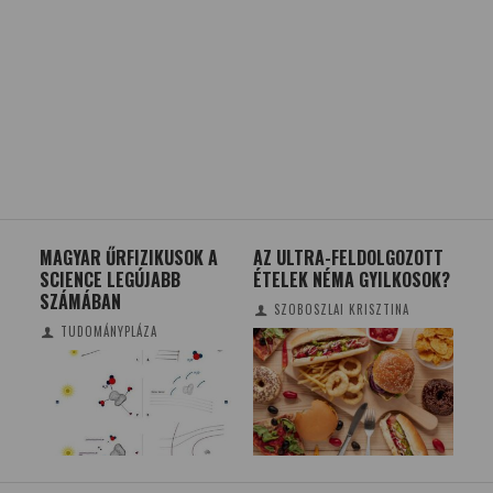
Ő
MAGYAR ŰRFIZIKUSOK A
AZ ULTRA-FELDOLGOZOTT
VOI
SCIENCE LEGÚJABB
ÉTELEK NÉMA GYILKOSOK?
KO
SZÁMÁBAN
DIM
SZOBOSZLAI KRISZTINA
TUDOMÁNYPLÁZA