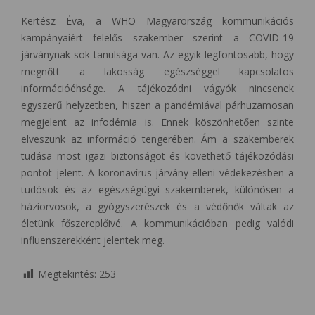
Kertész Éva, a WHO Magyarország kommunikációs
kampányaiért felelős szakember szerint a COVID-19
járványnak sok tanulsága van. Az egyik legfontosabb, hogy
megnőtt a lakosság egészséggel kapcsolatos
információéhsége. A tájékozódni vágyók nincsenek
egyszerű helyzetben, hiszen a pandémiával párhuzamosan
megjelent az infodémia is. Ennek köszönhetően szinte
elveszünk az információ tengerében. Ám a szakemberek
tudása most igazi biztonságot és követhető tájékozódási
pontot jelent. A koronavírus-járvány elleni védekezésben a
tudósok és az egészségügyi szakemberek, különösen a
háziorvosok, a gyógyszerészek és a védőnők váltak az
életünk főszereplőivé. A kommunikációban pedig valódi
influenszerekként jelentek meg.
Megtekintés:
253