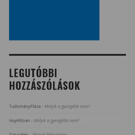
LEGUTÓBBI
HOZZÁSZÓLÁSOK
TudományPláza
-
Melyik a gyengébb nem?
Huynhloan
-
Melyik a gyengébb nem?
Dzsorden
-
Zárójel felbontása