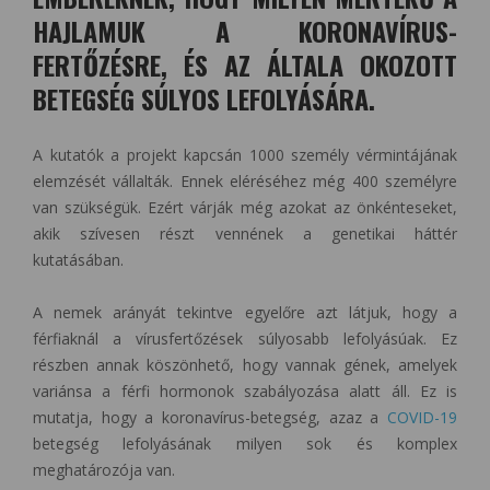
HAJLAMUK A KORONAVÍRUS-
FERTŐZÉSRE, ÉS AZ ÁLTALA OKOZOTT
BETEGSÉG SÚLYOS LEFOLYÁSÁRA.
A kutatók a projekt kapcsán 1000 személy vérmintájának
elemzését vállalták. Ennek eléréséhez még 400 személyre
van szükségük. Ezért várják még azokat az önkénteseket,
akik szívesen részt vennének a genetikai háttér
kutatásában.
A nemek arányát tekintve egyelőre azt látjuk, hogy a
férfiaknál a vírusfertőzések súlyosabb lefolyásúak. Ez
részben annak köszönhető, hogy vannak gének, amelyek
variánsa a férfi hormonok szabályozása alatt áll. Ez is
mutatja, hogy a koronavírus-betegség, azaz a
COVID-19
betegség lefolyásának milyen sok és komplex
meghatározója van.