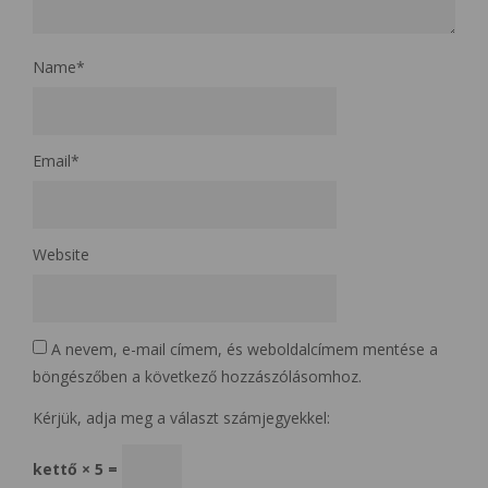
Name
*
Email
*
Website
A nevem, e-mail címem, és weboldalcímem mentése a
böngészőben a következő hozzászólásomhoz.
Kérjük, adja meg a választ számjegyekkel:
kettő × 5 =