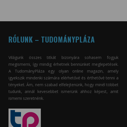
RÓLUNK – TUDOMÁNYPLÁZA
Világunk összes titkát bizonyára sohasem fogjuk
megismerni, így mindig érhetnek bennünket meglepetések.
A
TudományPláza
egy olyan online magazin, amely
igyekszik mindenki számára elérhetővé és érthetővé tenni a
tényeket. Ám, nem szabad elfelejtenünk, hogy minél többet
tudunk, annál kevesebbet ismerünk ahhoz képest, amit
ismerni szeretnénk.