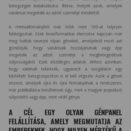
betegségek kialakulására. Illetve, melyek azok, amelyek
variánsai megvédik az adott személyt mindettől.
A mintaállományból már több mint 100-at teljesen
feldolgoztak. Ezek bioinformatikai elemzése kapcsán már
meg tudtak nevezni olyan géneket, amelyekről most azt
gondolják, hogy variánsaik hozzájárulnak vagy épp
megvédik az adott személyt a megbetegedések
súlyosságától. Ezek elsődleges adatok. Ahhoz azonban,
hogy validnak tekintsék, ugyanezt a vizsgálatot egy
kibővített betegcsoporton is el kell végezni. Azok a gének
viszont, amelyek újra és újra fennakadnak a rendszeren,
már publikálásra kerülhetnek úgy, mint a magyar populáció
súlyosbító vagy épp, mint védő génjei.
A CÉL EGY OLYAN GÉNPANEL
FELÁLLÍTÁSA, AMELY MEGMUTATJA AZ
EMBEREKNEK, HOGY MILYEN MÉRTÉKŰ A