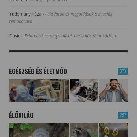
TudományPláza
-
Feladatok és megoldások deriválás
témakörben
Dávid
-
Feladatok és megoldások deriválás témakörben
EGÉSZSÉG ÉS ÉLETMÓD
373
ÉLŐVILÁG
297