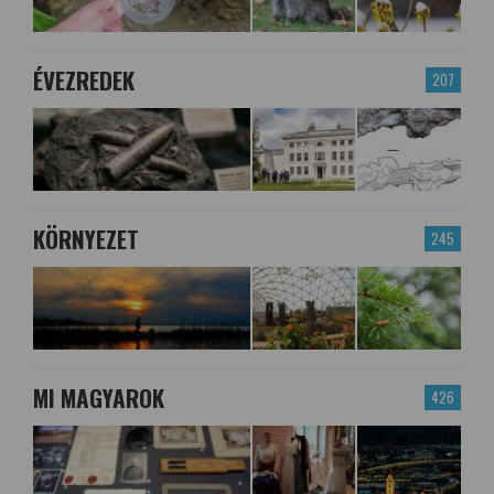
ÉVEZREDEK
207
KÖRNYEZET
245
MI MAGYAROK
426