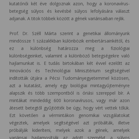
kutatónői két éve dolgoznak azon, hogy a koronavírus-
betegség súlyos és kevésbé súlyos lefolyására választ
adjanak. A titok többek között a gének variánsaiban rejlik.
Prof. Dr. Széll Márta szerint a genetikai állományunk
mindössze 1 százalékban különbözik embertársainkétól, és
ez a különbség határozza meg a fiziológiai
különbségeinket, valamint a különböző betegségekre való
hajlamunkat is. E tudás birtokában két évvel ezelőtt az
Innovációs és Technológiai Minisztérium segítségével
indították útjára a Pécsi Tudományegyetemmel közösen,
azt a kutatást, amely egy biológiai mintagyűjteményre
alapszik és több szempontból is óriási szereppel bír. A
mintákat mindeddig 600 koronavírusos, vagy már azon
átesett betegtől gyűjtötték be úgy, hogy vért vettek tőlük.
Ezt követően a vérmintákon genomikai vizsgálatokat
végeztek, amelyek segítségével azt próbálták, illetve
próbálják kideríteni, melyek azok a gének, amelyek
variánsai hajlamosítják az adott személyt a súlyos