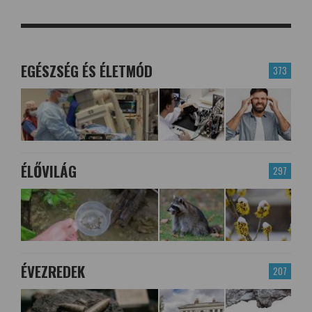
EGÉSZSÉG ÉS ÉLETMÓD
373
ÉLŐVILÁG
297
ÉVEZREDEK
207