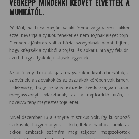
VÉGKÉPP MINDENKI KEDVÉT ELVETTÉK A
MUNKÁTÓL.
Például, ha Luca napján valaki fonna vagy varrna, akkor
ezzel bevarrja a tyúkok fenekét és nem fognak eleget tojni.
Ellenben ajánlatos volt a háziasszonyoknak babot fejteni,
hogy kifejtsék a tyúkból a tojást, és sokat ülni vagy feküdni
azért, hogy a tyúkok jó ülősek legyenek.
Az ártó lény, Luca alakja a magyarokon kívül a horvátok, a
szlovének, a szlovákok és az osztrákok körében volt ismert.
Érdekesség, hogy néhány évtizede Svédországban Luca-
menyasszonyt választanak, aki a napforduló után, a
növekvő fény megtestesítője lehet.
Mivel december 13-a ennyire misztikus volt, így különböző
szokások, hagyományok is kötődtek-e naphoz, amik az
akkori emberek számára még teljesen megszokottak