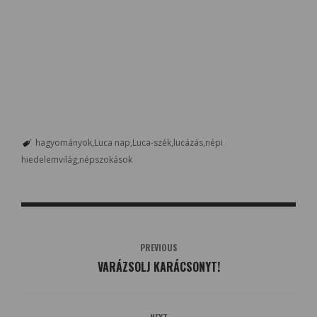
hagyományok
Luca nap
Luca-szék
lucázás
népi
hiedelemvilág
népszokások
PREVIOUS
VARÁZSOLJ KARÁCSONYT!