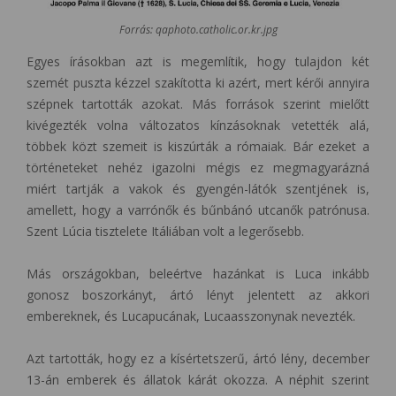
Forrás: qaphoto.catholic.or.kr.jpg
Egyes írásokban azt is megemlítik, hogy tulajdon két
szemét puszta kézzel szakította ki azért, mert kérői annyira
szépnek tartották azokat. Más források szerint mielőtt
kivégezték volna változatos kínzásoknak vetették alá,
többek közt szemeit is kiszúrták a rómaiak. Bár ezeket a
történeteket nehéz igazolni mégis ez megmagyarázná
miért tartják a vakok és gyengén-látók szentjének is,
amellett, hogy a varrónők és bűnbánó utcanők patrónusa.
Szent Lúcia tisztelete Itáliában volt a legerősebb.
Más országokban, beleértve hazánkat is Luca inkább
gonosz boszorkányt, ártó lényt jelentett az akkori
embereknek, és Lucapucának, Lucaasszonynak nevezték.
Azt tartották, hogy ez a kísértetszerű, ártó lény, december
13-án emberek és állatok kárát okozza. A néphit szerint