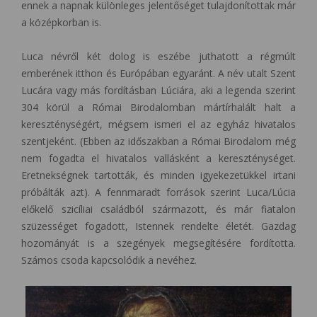
ennek a napnak különleges jelentőséget tulajdonítottak már
a középkorban is.
Luca névről két dolog is eszébe juthatott a régmúlt
emberének itthon és Európában egyaránt. A név utalt Szent
Lucára vagy más fordításban Lúciára, aki a legenda szerint
304 körül a Római Birodalomban mártírhalált halt a
kereszténységért, mégsem ismeri el az egyház hivatalos
szentjeként. (Ebben az időszakban a Római Birodalom még
nem fogadta el hivatalos vallásként a kereszténységet.
Eretnekségnek tartották, és minden igyekezetükkel irtani
próbálták azt). A fennmaradt források szerint Luca/Lúcia
előkelő szicíliai családból származott, és már fiatalon
szüzességet fogadott, Istennek rendelte életét. Gazdag
hozományát is a szegények megsegítésére fordította.
Számos csoda kapcsolódik a nevéhez.