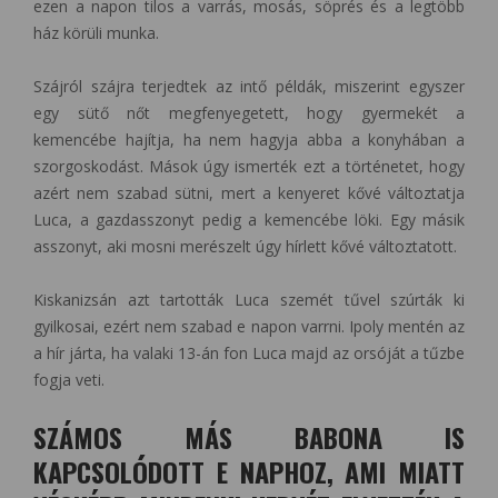
ezen a napon tilos a varrás, mosás, söprés és a legtöbb
ház körüli munka.
Szájról szájra terjedtek az intő példák, miszerint egyszer
egy sütő nőt megfenyegetett, hogy gyermekét a
kemencébe hajítja, ha nem hagyja abba a konyhában a
szorgoskodást. Mások úgy ismerték ezt a történetet, hogy
azért nem szabad sütni, mert a kenyeret kővé változtatja
Luca, a gazdasszonyt pedig a kemencébe löki. Egy másik
asszonyt, aki mosni merészelt úgy hírlett kővé változtatott.
Kiskanizsán azt tartották Luca szemét tűvel szúrták ki
gyilkosai, ezért nem szabad e napon varrni. Ipoly mentén az
a hír járta, ha valaki 13-án fon Luca majd az orsóját a tűzbe
fogja veti.
SZÁMOS MÁS BABONA IS
KAPCSOLÓDOTT E NAPHOZ, AMI MIATT