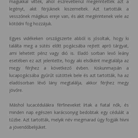
magukkal vitték, ahol észrevétlenül megérintették azt a
legényt, akit férjüknek kiszemeltek. Azt tartották a
vesszőnek mágikus ereje van, és akit megérintenek vele az
kötődni fog hozzájuk.
Egyes vidékeken országszerte abból is jósoltak, hogy ki
találta meg a sütés előtt pogácsába rejtett apró tárgyat,
ami lehetett pénz vagy dió is. Eladó sorban levő leány
esetében ez azt jelentette, hogy aki elsőként megtalálja az
megy férjhez a következő évben. Kiskunmajsán a
lucapogácsába gyűrűt sütöttek bele és azt tartották, ha az
eladósorban lévő lány megtalálja, akkor férjhez megy
jövőre.
Máshol lucacédulákra férfineveket írtak a fiatal nők, és
minden nap egészen karácsonyig bedobtak egy cédulát a
tűzbe. Azt tartották, melyik név megmarad úgy fogják hívni
a jövendőbelijüket.