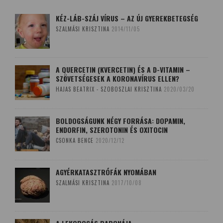
KÉZ-LÁB-SZÁJ VÍRUS – AZ ÚJ GYEREKBETEGSÉG
SZALMÁSI KRISZTINA
2014/11/05
A QUERCETIN (KVERCETIN) ÉS A D-VITAMIN –
SZÖVETSÉGESEK A KORONAVÍRUS ELLEN?
HAJAS BEATRIX - SZOBOSZLAI KRISZTINA
2020/03/20
BOLDOGSÁGUNK NÉGY FORRÁSA: DOPAMIN,
ENDORFIN, SZEROTONIN ÉS OXITOCIN
CSONKA BENCE
2020/12/12
AGYÉRKATASZTRÓFÁK NYOMÁBAN
SZALMÁSI KRISZTINA
2017/10/08