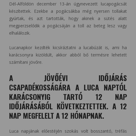
Dél-Alföldön december 13-án úgynevezett lucapogácsát
készítettek. Ezekbe a pogácsákba még nyersen tollakat
gyúrtak, és azt tartották, hogy akinek a sütés alatt
megperzselődik a pogácsáján a toll az beteg lesz vagy
elhalálozik.
Lucanapkor kezdték kicsíráztatni a lucabúzát is, ami ha
karácsonyra kizöldült, akkor abból bő termésre lehetett
számítani jövőre.
A JÖVŐÉVI IDŐJÁRÁS
CSAPADÉKOSSÁGÁRA A LUCA NAPTÓL
KARÁCSONYIG TARTÓ 12 NAP
IDŐJÁRÁSÁBÓL KÖVETKEZTETTEK. A 12
NAP MEGFELELT A 12 HÓNAPNAK.
Luca napjának előestéjén szokás volt bosszantó, tréfás