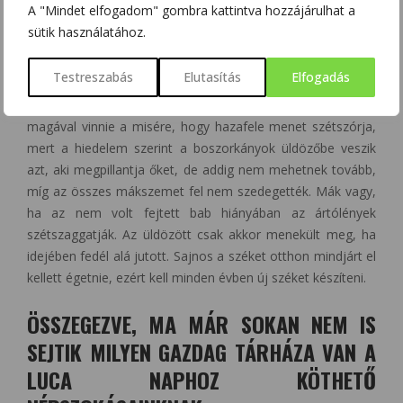
A "Mindet elfogadom" gombra kattintva hozzájárulhat a
megszentelt krétával, és csak így ismerhették fel a
sütik használatához.
boszorkákat, akik bika szarvat, agancsot vagy tollas fejdíszt
viseltek.
Testreszabás
Elutasítás
Elfogadás
Nógrád megyében a lucaszék tulajdonosának mákot kellett
magával vinnie a misére, hogy hazafele menet szétszórja,
mert a hiedelem szerint a boszorkányok üldözőbe veszik
azt, aki megpillantja őket, de addig nem mehetnek tovább,
míg az összes mákszemet fel nem szedegették. Mák vagy,
ha az nem volt fejtett bab hiányában az ártólények
szétszaggatják. Az üldözött csak akkor menekült meg, ha
idejében fedél alá jutott. Sajnos a széket otthon mindjárt el
kellett égetnie, ezért kell minden évben új széket készíteni.
ÖSSZEGEZVE, MA MÁR SOKAN NEM IS
SEJTIK MILYEN GAZDAG TÁRHÁZA VAN A
LUCA NAPHOZ KÖTHETŐ