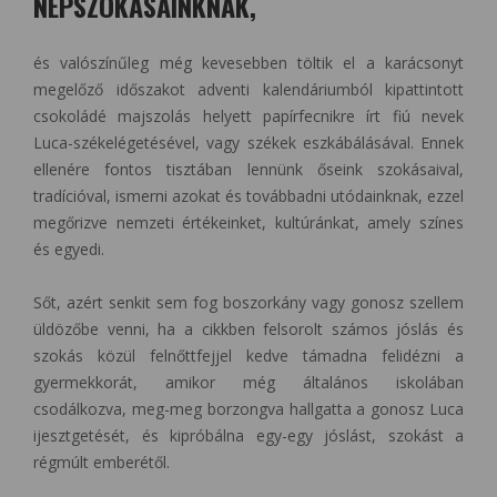
NÉPSZOKÁSAINKNAK,
és valószínűleg még kevesebben töltik el a karácsonyt
megelőző időszakot adventi kalendáriumból kipattintott
csokoládé majszolás helyett papírfecnikre írt fiú nevek
Luca-székelégetésével, vagy székek eszkábálásával. Ennek
ellenére fontos tisztában lennünk őseink szokásaival,
tradícióval, ismerni azokat és továbbadni utódainknak, ezzel
megőrizve nemzeti értékeinket, kultúránkat, amely színes
és egyedi.
Sőt, azért senkit sem fog boszorkány vagy gonosz szellem
üldözőbe venni, ha a cikkben felsorolt számos jóslás és
szokás közül felnőttfejjel kedve támadna felidézni a
gyermekkorát, amikor még általános iskolában
csodálkozva, meg-meg borzongva hallgatta a gonosz Luca
ijesztgetését, és kipróbálna egy-egy jóslást, szokást a
régmúlt emberétől.