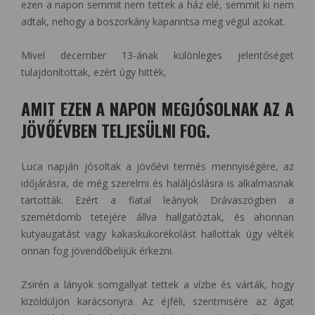
ezen a napon semmit nem tettek a ház elé, semmit ki nem
adtak, nehogy a boszorkány kaparintsa meg végül azokat.
Mivel december 13-ának különleges jelentőséget
tulajdonítottak, ezért úgy hitték,
AMIT EZEN A NAPON MEGJÓSOLNAK AZ A
JÖVŐÉVBEN TELJESÜLNI FOG.
Luca napján jósoltak a jövőévi termés mennyiségére, az
időjárásra, de még szerelmi és haláljóslásra is alkalmasnak
tartották. Ezért a fiatal leányok Drávaszögben a
szemétdomb tetejére állva hallgatóztak, és ahonnan
kutyaugatást vagy kakaskukorékolást hallottak úgy vélték
onnan fog jövendőbelijük érkezni.
Zsirén a lányok somgallyat tettek a vízbe és várták, hogy
kizöldüljön karácsonyra. Az éjféli, szentmisére az ágat