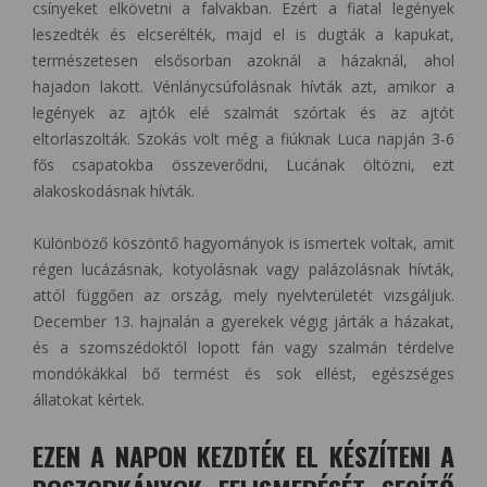
csínyeket elkövetni a falvakban. Ezért a fiatal legények
leszedték és elcserélték, majd el is dugták a kapukat,
természetesen elsősorban azoknál a házaknál, ahol
hajadon lakott. Vénlánycsúfolásnak hívták azt, amikor a
legények az ajtók elé szalmát szórtak és az ajtót
eltorlaszolták. Szokás volt még a fiúknak Luca napján 3-6
fős csapatokba összeverődni, Lucának öltözni, ezt
alakoskodásnak hívták.
Különböző köszöntő hagyományok is ismertek voltak, amit
régen lucázásnak, kotyolásnak vagy palázolásnak hívták,
attól függően az ország, mely nyelvterületét vizsgáljuk.
December 13. hajnalán a gyerekek végig járták a házakat,
és a szomszédoktól lopott fán vagy szalmán térdelve
mondókákkal bő termést és sok ellést, egészséges
állatokat kértek.
EZEN A NAPON KEZDTÉK EL KÉSZÍTENI A