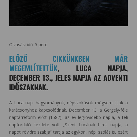
Olvasási idő:
5
perc
ELŐZŐ CIKKÜNKBEN MÁR
MEGEMLÍTETTÜK
, LUCA NAPJA,
DECEMBER 13., JELES NAPJA AZ ADVENTI
IDŐSZAKNAK.
A Luca napi hagyományok, népszokások mégsem csak a
karácsonyhoz kapcsolódnak. December 13. a Gergely-féle
naptárreform előtt (1582), az év legrövidebb napja, a téli
napforduló kezdete volt. „Szent Lucának híres napja, a
napot rövidre szabja” tartja az egykori, népi szólás is, ezért