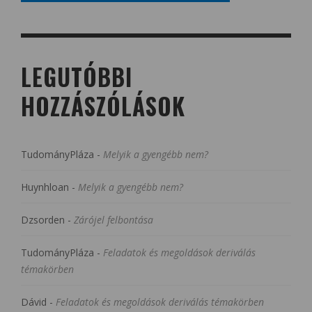
LEGUTÓBBI
HOZZÁSZÓLÁSOK
TudományPláza
-
Melyik a gyengébb nem?
Huynhloan
-
Melyik a gyengébb nem?
Dzsorden
-
Zárójel felbontása
TudományPláza
-
Feladatok és megoldások deriválás
témakörben
Dávid
-
Feladatok és megoldások deriválás témakörben