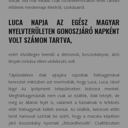
voltak. Ma már inkább csak történelemórákon lehet tanulni
elődeink mindennapi életéről, szokásairól.
LUCA NAPJA AZ EGÉSZ MAGYAR
NYELVTERÜLETEN GONOSZJÁRÓ NAPKÉNT
VOLT SZÁMON TARTVA,
ezért elsődleges teendő a démonok, boszorkányok, ártó
lények rontása elleni védekezés volt.
Tápióvidéken ólak ajtajára rajzoltak fokhagymával
keresztet miközben azt mormolták, hogy Luca, Luca, távol
légy! Az Ipolymenti településeken biztosra mentek.
Megfokhagymázták nem csak az istállók, ólak tetejét, de
még az állatok fejét is, valamint a háziaknak is lefekvés
előtt fokhagymát kellett enniük. Az istállók, ketrecek előtti
teret hamuval szórták be azért, hogy a macska képében
járó boszorkány nyomait „felszedhessék”. Csallóközben