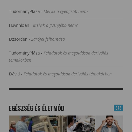
TudományPláza
-
Melyik a gyengébb nem?
Huynhloan
-
Melyik a gyengébb nem?
Dzsorden
-
Zárójel felbontása
TudományPláza
-
Feladatok és megoldások deriválás
témakörben
Dávid
-
Feladatok és megoldások deriválás témakörben
EGÉSZSÉG ÉS ÉLETMÓD
373