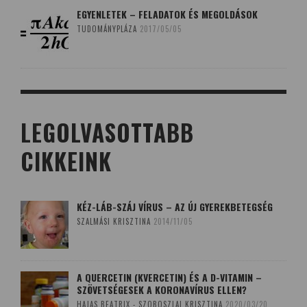
EGYENLETEK – FELADATOK ÉS MEGOLDÁSOK
TUDOMÁNYPLÁZA
2017/05/05
LEGOLVASOTTABB
CIKKEINK
KÉZ-LÁB-SZÁJ VÍRUS – AZ ÚJ GYEREKBETEGSÉG
SZALMÁSI KRISZTINA
2014/11/05
A QUERCETIN (KVERCETIN) ÉS A D-VITAMIN –
SZÖVETSÉGESEK A KORONAVÍRUS ELLEN?
HAJAS BEATRIX - SZOBOSZLAI KRISZTINA
2020/03/20