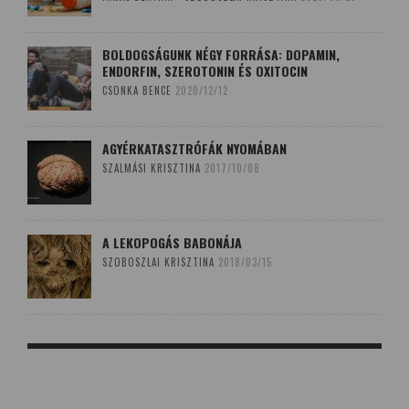
BOLDOGSÁGUNK NÉGY FORRÁSA: DOPAMIN,
ENDORFIN, SZEROTONIN ÉS OXITOCIN
CSONKA BENCE
2020/12/12
AGYÉRKATASZTRÓFÁK NYOMÁBAN
SZALMÁSI KRISZTINA
2017/10/08
A LEKOPOGÁS BABONÁJA
SZOBOSZLAI KRISZTINA
2018/03/15