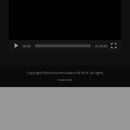
00:00
01:59:50
Copyright PRove Kommunikáció © 2014. All rights
reserved.