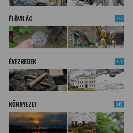
ÉLŐVILÁG
297
ÉVEZREDEK
207
KÖRNYEZET
245