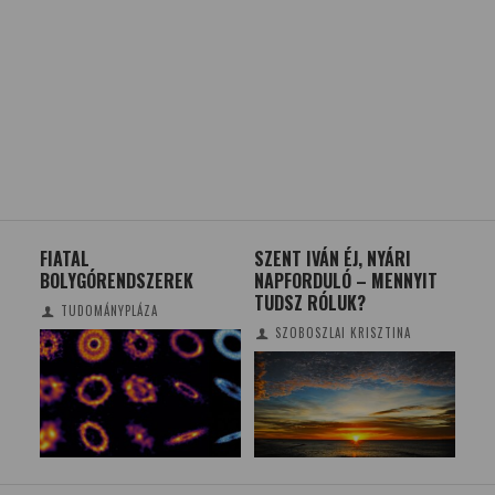
FIATAL
SZENT IVÁN ÉJ, NYÁRI
EG
J
BOLYGÓRENDSZEREK
NAPFORDULÓ – MENNYIT
FE
TUDSZ RÓLUK?
TUDOMÁNYPLÁZA
SZOBOSZLAI KRISZTINA