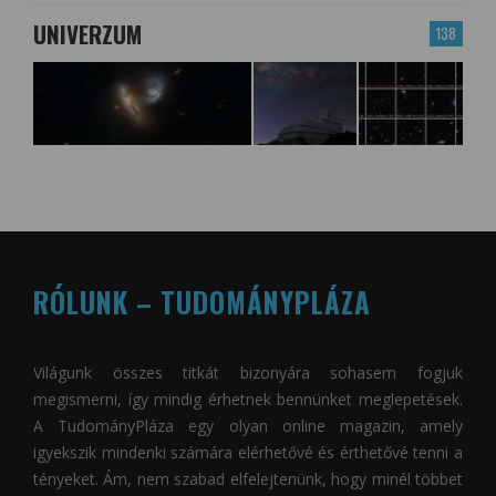
UNIVERZUM
138
RÓLUNK – TUDOMÁNYPLÁZA
Világunk összes titkát bizonyára sohasem fogjuk
megismerni, így mindig érhetnek bennünket meglepetések.
A
TudományPláza
egy olyan online magazin, amely
igyekszik mindenki számára elérhetővé és érthetővé tenni a
tényeket. Ám, nem szabad elfelejtenünk, hogy minél többet