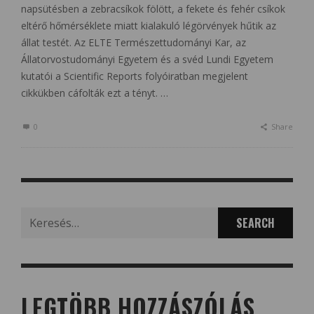
napsütésben a zebracsíkok fölött, a fekete és fehér csíkok
eltérő hőmérséklete miatt kialakuló légörvények hűtik az
állat testét. Az ELTE Természettudományi Kar, az
Állatorvostudományi Egyetem és a svéd Lundi Egyetem
kutatói a Scientific Reports folyóiratban megjelent
cikkükben cáfolták ezt a tényt. …
0
Share
Search
for:
LEGTÖBB HOZZÁSZÓLÁS