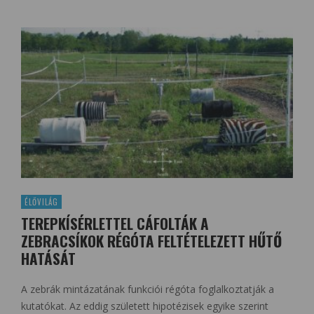
ÉLŐVILÁG
TEREPKÍSÉRLETTEL CÁFOLTÁK A
ZEBRACSÍKOK RÉGÓTA FELTÉTELEZETT HŰTŐ
HATÁSÁT
A zebrák mintázatának funkciói régóta foglalkoztatják a
kutatókat. Az eddig született hipotézisek egyike szerint