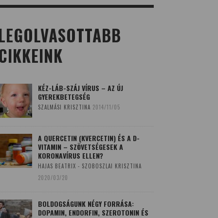
LEGOLVASOTTABB
CIKKEINK
KÉZ-LÁB-SZÁJ VÍRUS – AZ ÚJ
GYEREKBETEGSÉG
SZALMÁSI KRISZTINA
2014/11/05
A QUERCETIN (KVERCETIN) ÉS A D-
VITAMIN – SZÖVETSÉGESEK A
KORONAVÍRUS ELLEN?
HAJAS BEATRIX - SZOBOSZLAI KRISZTINA
2020/03/20
BOLDOGSÁGUNK NÉGY FORRÁSA:
DOPAMIN, ENDORFIN, SZEROTONIN ÉS