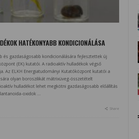
ADÉKOK HATÉKONYABB KONDICIONÁLÁSA
b és gazdaságosabb kondicionálására fejlesztettek új
zpont (EK) kutatói. A radioaktív hulladékok végső
ja. Az ELKH Energiatudományi Kutatóközpont kutatói a
ására olyan boroszilikát mátrixüveg-összetételt
ioaktív hulladékot lehet megkötni gazdaságosabb előállítás
 lantanoida-oxidok …
Share