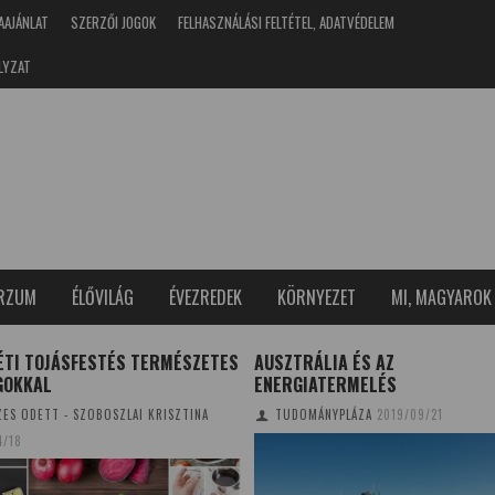
AAJÁNLAT
SZERZŐI JOGOK
FELHASZNÁLÁSI FELTÉTEL, ADATVÉDELEM
LYZAT
ERZUM
ÉLŐVILÁG
ÉVEZREDEK
KÖRNYEZET
MI, MAGYAROK
ÉTI TOJÁSFESTÉS TERMÉSZETES
AUSZTRÁLIA ÉS AZ
GOKKAL
ENERGIATERMELÉS
ES ODETT - SZOBOSZLAI KRISZTINA
TUDOMÁNYPLÁZA
2019/09/21
4/18