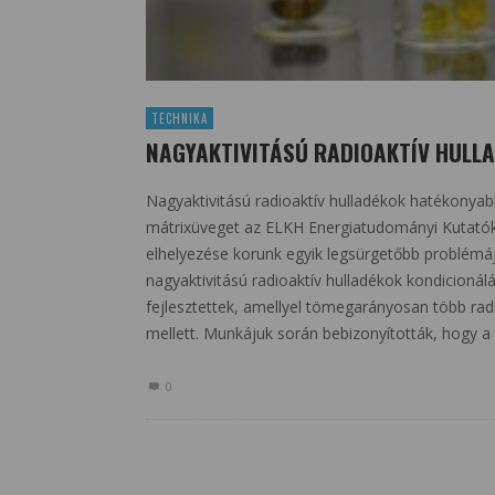
TECHNIKA
NAGYAKTIVITÁSÚ RADIOAKTÍV HULL
Nagyaktivitású radioaktív hulladékok hatékonyab
mátrixüveget az ELKH Energiatudományi Kutatókö
elhelyezése korunk egyik legsürgetőbb problémá
nagyaktivitású radioaktív hulladékok kondicionál
fejlesztettek, amellyel tömegarányosan több rad
mellett. Munkájuk során bebizonyították, hogy a
0