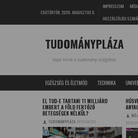
IMPRESSZUM
MÉDI
CSÜTÖRTÖK, 2026. AUGUSZTUS 6.
HOZZÁSZÓLÁSI SZABÁ
TUDOMÁNYPLÁZA
Napi hírek a tudomány világából.
EGÉSZSÉG ÉS ÉLETMÓD
TECHNIKA
UNIV
ÉT LEGTÁVOLABBI
EL TUD-E TARTANI 11 MILLIÁRD
HÚSV
EMBERT A FÖLD FERTŐZŐ
ANYA
BETEGSÉGEK NÉLKÜL?
6/07/08
MÓZ
TUDOMÁNYPLÁZA
2019/08/02
2019/0