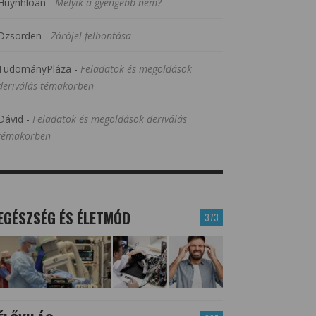
Huynhloan
-
Melyik a gyengébb nem?
Dzsorden
-
Zárójel felbontása
TudományPláza
-
Feladatok és megoldások
deriválás témakörben
Dávid
-
Feladatok és megoldások deriválás
témakörben
EGÉSZSÉG ÉS ÉLETMÓD
373