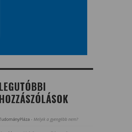
LEGUTÓBBI
HOZZÁSZÓLÁSOK
TudományPláza
-
Melyik a gyengébb nem?