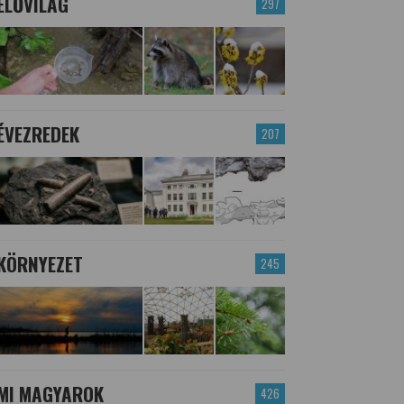
ÉLŐVILÁG
297
ÉVEZREDEK
207
KÖRNYEZET
245
MI MAGYAROK
426