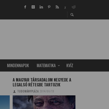
MINDENNAPOK
MATEMATIKA
KVÍZ
A MAGYAR TÁRSADALOM NEGYEDE A
AMAZONAS – LÁN
LEGALSÓ RÉTEGBE TARTOZIK
TUDOMÁNYPLÁZA
20
TUDOMÁNYPLÁZA
2014/06/19