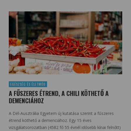
EGÉSZSÉG ÉS ÉLETMÓD
A FŰSZERES ÉTREND, A CHILI KÖTHETŐ A
DEMENCIÁHOZ
A Dél-Ausztrália Egyetem új kutatása szerint a fűszeres
étrend köthető a demenciához. Egy 15 éves
vizsgálatsorozatban (4582 fő 55 évnél idősebb kínai felnőtt)