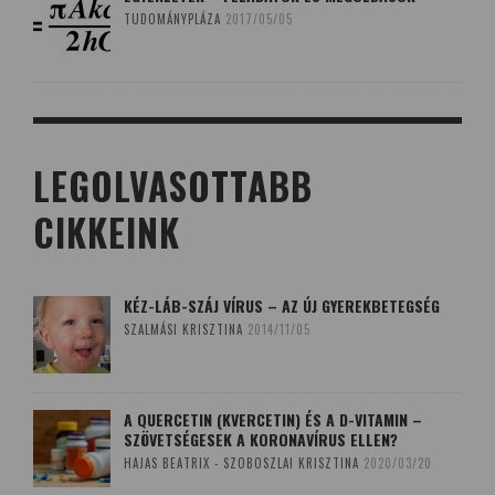
TUDOMÁNYPLÁZA
2017/05/05
LEGOLVASOTTABB
CIKKEINK
KÉZ-LÁB-SZÁJ VÍRUS – AZ ÚJ GYEREKBETEGSÉG
SZALMÁSI KRISZTINA
2014/11/05
A QUERCETIN (KVERCETIN) ÉS A D-VITAMIN –
SZÖVETSÉGESEK A KORONAVÍRUS ELLEN?
HAJAS BEATRIX - SZOBOSZLAI KRISZTINA
2020/03/20