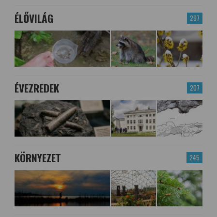
ÉLŐVILÁG
297
ÉVEZREDEK
207
KÖRNYEZET
245