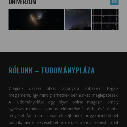
UNIVERZUM
138
RÓLUNK – TUDOMÁNYPLÁZA
Világunk összes titkát bizonyára sohasem fogjuk
megismerni, így mindig érhetnek bennünket meglepetések.
A
TudományPláza
egy olyan online magazin, amely
igyekszik mindenki számára elérhetővé és érthetővé tenni a
tényeket. Ám, nem szabad elfelejtenünk, hogy minél többet
tudunk, annál kevesebbet ismerünk ahhoz képest, amit