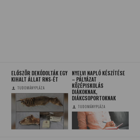
Ő
ELŐSZÖR DEKÓDOLTÁK EGY
NYELVI NAPLÓ KÉSZÍTÉSE
MA
KIHALT ÁLLAT RNS-ÉT
– PÁLYÁZAT
S 
KÖZÉPISKOLÁS
TUDOMÁNYPLÁZA
DIÁKOKNAK,
DIÁKCSOPORTOKNAK
KI
TUDOMÁNYPLÁZA