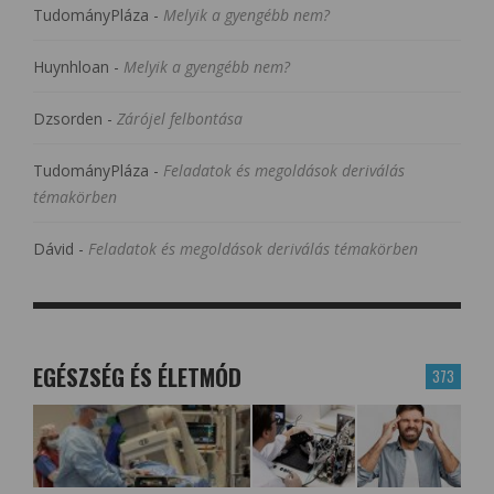
TudományPláza
-
Melyik a gyengébb nem?
Huynhloan
-
Melyik a gyengébb nem?
Dzsorden
-
Zárójel felbontása
TudományPláza
-
Feladatok és megoldások deriválás
témakörben
Dávid
-
Feladatok és megoldások deriválás témakörben
EGÉSZSÉG ÉS ÉLETMÓD
373