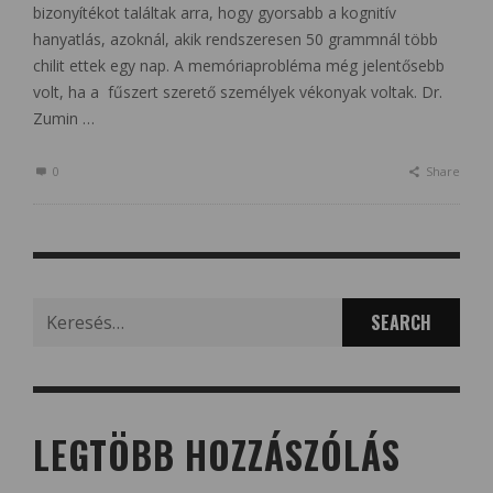
bizonyítékot találtak arra, hogy gyorsabb a kognitív
hanyatlás, azoknál, akik rendszeresen 50 grammnál több
chilit ettek egy nap. A memóriaprobléma még jelentősebb
volt, ha a fűszert szerető személyek vékonyak voltak. Dr.
Zumin …
0
Share
Search
for:
LEGTÖBB HOZZÁSZÓLÁS