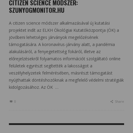
CITIZEN SCIENCE MÓDSZER:
SZUNYOGMONITOR.HU
A citizen science módszer alkalmazásával új kutatási
projektet indít az ELKH Ökológiai Kutatóközpontja (ÖK) a
jövőbeni lehetséges járványok megelőzésének
támogatására. A koronavírus-járvány alatt, a pandémia
alakulásáról, a fenyegetettség fokáról, illetve az
előrejelzésekről folyamatos információt szolgáltató online
felületek egyrészt segítették a lakosságot a
veszélyhelyzetek felmérésében, másrészt támogatást
nyújthattak döntéshozóknak a megfelelő védelmi stratégiák
kidolgozásához. Az ÖK …
0
Share