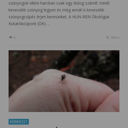
szúnyogok elleni harcban csak egy dolog számít: minél
kevesebb szúnyog legyen és még annál is kevesebb
szúnyogcsípés érjen bennünket. A HUN-REN Ökológiai
Kutatóközpont (ÖK) …
0
Share
KÖRNYEZET