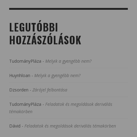
LEGUTÓBBI
HOZZÁSZÓLÁSOK
TudományPláza
-
Melyik a gyengébb nem?
Huynhloan
-
Melyik a gyengébb nem?
Dzsorden
-
Zárójel felbontása
TudományPláza
-
Feladatok és megoldások deriválás
témakörben
Dávid
-
Feladatok és megoldások deriválás témakörben