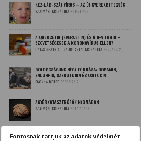
KÉZ-LÁB-SZÁJ VÍRUS – AZ ÚJ GYEREKBETEGSÉG
SZALMÁSI KRISZTINA
2014/11/05
A QUERCETIN (KVERCETIN) ÉS A D-VITAMIN –
SZÖVETSÉGESEK A KORONAVÍRUS ELLEN?
HAJAS BEATRIX - SZOBOSZLAI KRISZTINA
2020/03/20
BOLDOGSÁGUNK NÉGY FORRÁSA: DOPAMIN,
ENDORFIN, SZEROTONIN ÉS OXITOCIN
CSONKA BENCE
2020/12/12
AGYÉRKATASZTRÓFÁK NYOMÁBAN
SZALMÁSI KRISZTINA
2017/10/08
A LEKOPOGÁS BABONÁJA
Fontosnak tartjuk az adatok védelmét
SZOBOSZLAI KRISZTINA
2018/03/15