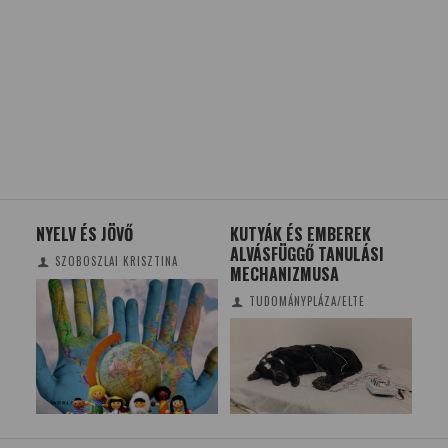
NYELV ÉS JÖVŐ
KUTYÁK ÉS EMBEREK
VIRT
ALVÁSFÜGGŐ TANULÁSI
JÁT
SZOBOSZLAI KRISZTINA
MECHANIZMUSA
TUDOMÁNYPLÁZA/ELTE