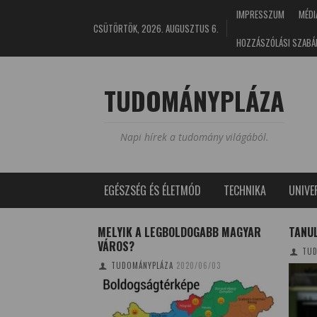
IMPRESSZUM
MÉDI
CSÜTÖRTÖK, 2026. AUGUSZTUS 6.
HOZZÁSZÓLÁSI SZABÁ
TUDOMÁNYPLÁZA
Napi hírek a tudomány világából.
EGÉSZSÉG ÉS ÉLETMÓD
TECHNIKA
UNIV
A HŐSÉG ELLEN A
MELYIK A LEGBOLDOGABB MAGYAR
TANU
AGYOBB NYÁRI
VÁROS?
TUD
TUDOMÁNYPLÁZA
2020/06/03