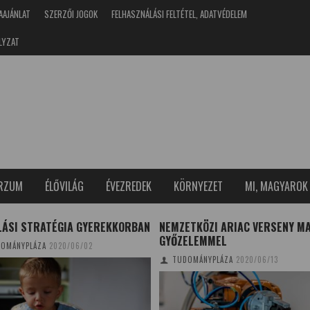
AAJÁNLAT
SZERZŐI JOGOK
FELHASZNÁLÁSI FELTÉTEL, ADATVÉDELEM
LYZAT
ERZUM
ÉLŐVILÁG
ÉVEZREDEK
KÖRNYEZET
MI, MAGYAROK
LÁSI STRATÉGIA GYEREKKORBAN
NEMZETKÖZI ARIAC VERSENY M
GYŐZELEMMEL
OMÁNYPLÁZA
2020/06/02
TUDOMÁNYPLÁZA
2020/06/13