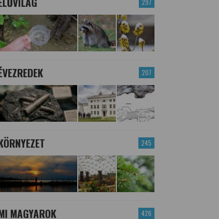
ÉLŐVILÁG
297
ÉVEZREDEK
207
KÖRNYEZET
245
MI MAGYAROK
426