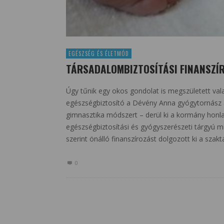
EGÉSZSÉG ÉS ÉLETMÓD
TÁRSADALOMBIZTOSÍTÁSI FINANSZÍ
Úgy tűnik egy okos gondolat is megszületett vala
egészségbiztosító a Dévény Anna gyógytornász ál
gimnasztika módszert – derül ki a kormány honla
egészségbiztosítási és gyógyszerészeti tárgyú mi
szerint önálló finanszírozást dolgozott ki a szak
0