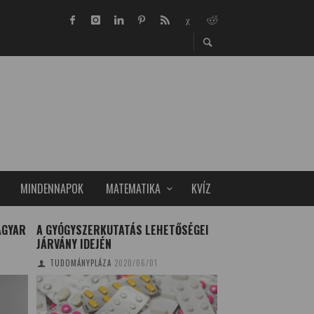
MINDENNAPOK
MATEMATIKA
KVÍZ
AGYAR
A GYÓGYSZERKUTATÁS LEHETŐSÉGEI
SZENT IVÁN-ÉJ, A
JÁRVÁNY IDEJÉN
ÉJSZAKÁJA
TUDOMÁNYPLÁZA
2020/06/01
BÓDI BERNADETT
20