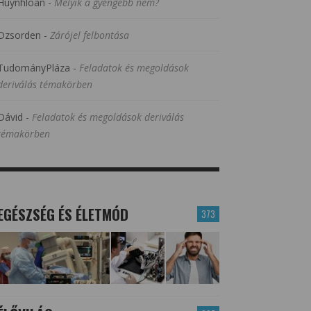
Huynhloan
-
Melyik a gyengébb nem?
Dzsorden
-
Zárójel felbontása
TudományPláza
-
Feladatok és megoldások
deriválás témakörben
Dávid
-
Feladatok és megoldások deriválás
témakörben
EGÉSZSÉG ÉS ÉLETMÓD
373