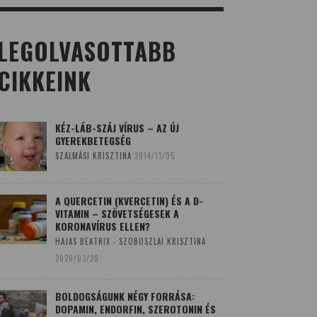
LEGOLVASOTTABB
CIKKEINK
KÉZ-LÁB-SZÁJ VÍRUS – AZ ÚJ
GYEREKBETEGSÉG
SZALMÁSI KRISZTINA
2014/11/05
A QUERCETIN (KVERCETIN) ÉS A D-
VITAMIN – SZÖVETSÉGESEK A
KORONAVÍRUS ELLEN?
HAJAS BEATRIX - SZOBOSZLAI KRISZTINA
2020/03/20
BOLDOGSÁGUNK NÉGY FORRÁSA:
DOPAMIN, ENDORFIN, SZEROTONIN ÉS