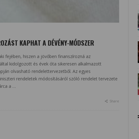
ROZÁST KAPHAT A DÉVÉNY-MÓDSZER
ki fejében, hiszen a jövőben finanszírozná az
tal kidolgozott és évek óta sikeresen alkalmazott
pján olvasható rendelettervezetből. Az egyes
niszteri rendeletek módosításáról szóló rendelet tervezete
tárca a …
Share