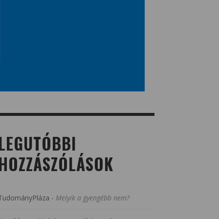
LEGUTÓBBI
HOZZÁSZÓLÁSOK
TudományPláza
-
Melyik a gyengébb nem?