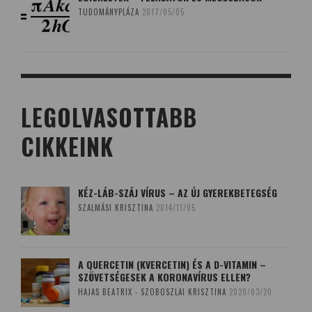
TUDOMÁNYPLÁZA
2017/05/05
LEGOLVASOTTABB
CIKKEINK
KÉZ-LÁB-SZÁJ VÍRUS – AZ ÚJ GYEREKBETEGSÉG
SZALMÁSI KRISZTINA
2014/11/05
A QUERCETIN (KVERCETIN) ÉS A D-VITAMIN –
SZÖVETSÉGESEK A KORONAVÍRUS ELLEN?
HAJAS BEATRIX - SZOBOSZLAI KRISZTINA
2020/03/20