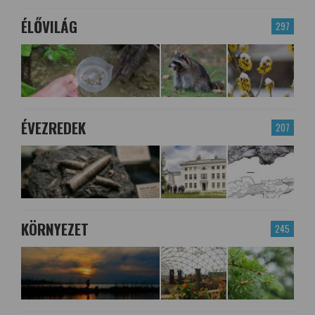
ÉLŐVILÁG
297
ÉVEZREDEK
207
KÖRNYEZET
245