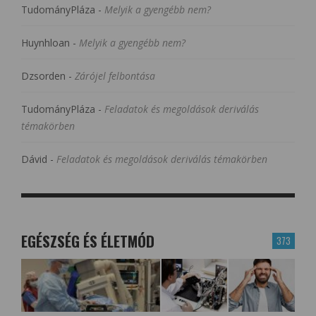
TudományPláza
-
Melyik a gyengébb nem?
Huynhloan
-
Melyik a gyengébb nem?
Dzsorden
-
Zárójel felbontása
TudományPláza
-
Feladatok és megoldások deriválás
témakörben
Dávid
-
Feladatok és megoldások deriválás témakörben
EGÉSZSÉG ÉS ÉLETMÓD
373