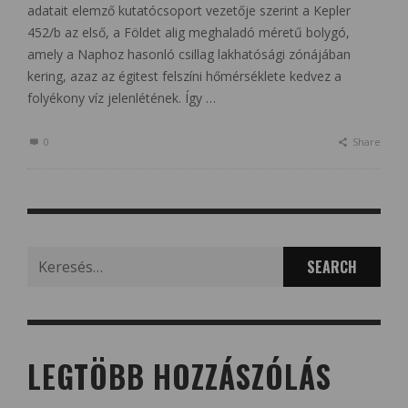
adatait elemző kutatócsoport vezetője szerint a Kepler
452/b az első, a Földet alig meghaladó méretű bolygó,
amely a Naphoz hasonló csillag lakhatósági zónájában
kering, azaz az égitest felszíni hőmérséklete kedvez a
folyékony víz jelenlétének. Így …
0
Share
Search
for:
LEGTÖBB HOZZÁSZÓLÁS