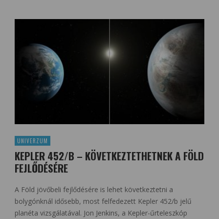
UNIVERZUM
KEPLER 452/B – KÖVETKEZTETHETNEK A FÖLD
FEJLŐDÉSÉRE
A Föld jövőbeli fejlődésére is lehet következtetni a
bolygónknál idősebb, most felfedezett Kepler 452/b jelű
planéta vizsgálatával. Jon Jenkins, a Kepler-űrteleszkóp