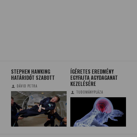
STEPHEN HAWKING
ÍGÉRETES EREDMÉNY
BIO
HATÁRIDŐT SZABOTT
EGYFAJTA AGYDAGANAT
AZ 
KEZELÉSÉRE
OS
DÁVID PETRA
KE
TUDOMÁNYPLÁZA