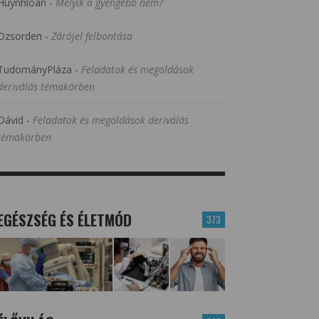
Huynhloan
-
Melyik a gyengébb nem?
Dzsorden
-
Zárójel felbontása
TudományPláza
-
Feladatok és megoldások
deriválás témakörben
Dávid
-
Feladatok és megoldások deriválás
témakörben
EGÉSZSÉG ÉS ÉLETMÓD
373