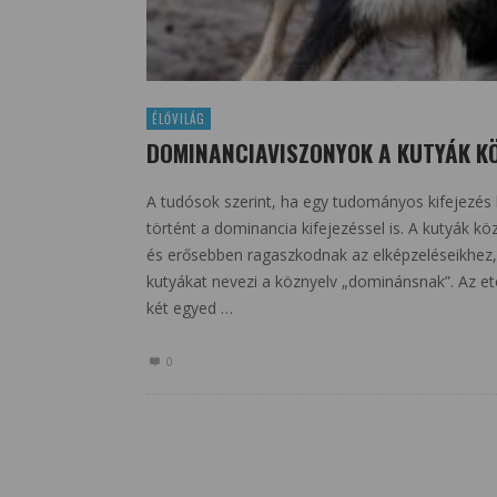
ÉLŐVILÁG
DOMINANCIAVISZONYOK A KUTYÁK K
A tudósok szerint, ha egy tudományos kifejezés k
történt a dominancia kifejezéssel is. A kutyák 
és erősebben ragaszkodnak az elképzeléseikhez, 
kutyákat nevezi a köznyelv „dominánsnak”. Az 
két egyed …
0