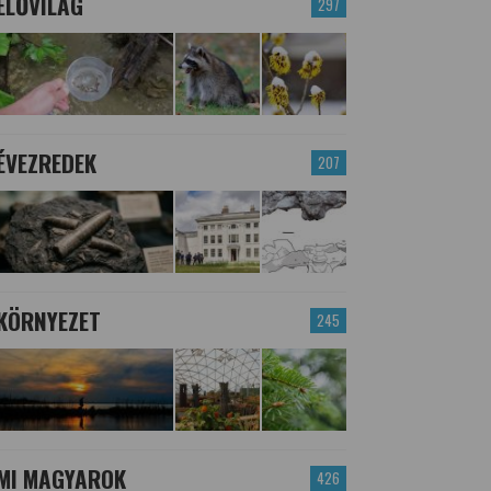
ÉLŐVILÁG
297
ÉVEZREDEK
207
KÖRNYEZET
245
MI MAGYAROK
426