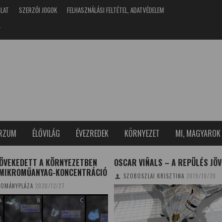
NLAT
SZERZŐI JOGOK
FELHASZNÁLÁSI FELTÉTEL, ADATVÉDELEM
T
ERZUM
ÉLŐVILÁG
ÉVEZREDEK
KÖRNYEZET
MI, MAGYAROK
ÖVEKEDETT A KÖRNYEZETBEN
OSCAR VIÑALS – A REPÜLÉS JÖV
 MIKROMŰANYAG-KONCENTRÁCIÓ
SZOBOSZLAI KRISZTINA
2019/10/20
OMÁNYPLÁZA
2020/12/27