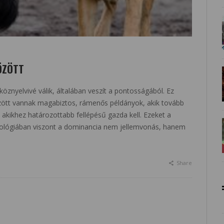
ÖZÖTT
öznyelvivé válik, általában veszít a pontosságából. Ez
között vannak magabiztos, rámenős példányok, akik tovább
akikhez határozottabb fellépésű gazda kell. Ezeket a
etológiában viszont a dominancia nem jellemvonás, hanem
Share