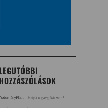
LEGUTÓBBI
HOZZÁSZÓLÁSOK
TudományPláza
-
Melyik a gyengébb nem?