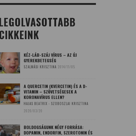
LEGOLVASOTTABB
CIKKEINK
KÉZ-LÁB-SZÁJ VÍRUS – AZ ÚJ
GYEREKBETEGSÉG
SZALMÁSI KRISZTINA
2014/11/05
A QUERCETIN (KVERCETIN) ÉS A D-
VITAMIN – SZÖVETSÉGESEK A
KORONAVÍRUS ELLEN?
HAJAS BEATRIX - SZOBOSZLAI KRISZTINA
2020/03/20
BOLDOGSÁGUNK NÉGY FORRÁSA:
DOPAMIN, ENDORFIN, SZEROTONIN ÉS