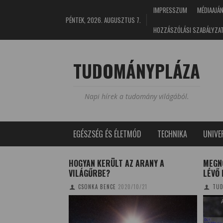
IMPRESSZUM
MÉDIAAJÁ
PÉNTEK, 2026. AUGUSZTUS 7.
HOZZÁSZÓLÁSI SZABÁLYZA
TUDOMÁNYPLÁZA
Napi hírek a tudomány világából.
EGÉSZSÉG ÉS ÉLETMÓD
TECHNIKA
UNIV
 A KÜLSŐ
HOGYAN KERÜLT AZ ARANY A
MEGN
VILÁGŰRBE?
LÉVŐ
0/12/05
CSONKA BENCE
2020/10/21
TUD