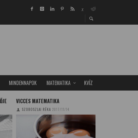
MINDENNAPOK
MATEMATIKA
KVÍZ
ŐJE
VICCES MATEMATIKA
AUTONÓM JÁRMŰI
MESTERSZAK A B
SZOBOSZLAI RÉKA
2017/11/14
TUDOMÁNYPLÁZA
20