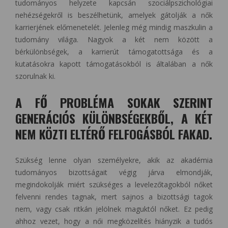
tudományos helyzete kapcsán szociálpszichológiai
nehézségekről is beszélhetünk, amelyek gátolják a nők
karrierjének előmenetelét. Jelenleg még mindig maszkulin a
tudomány világa. Nagyok a két nem között a
bérkülönbségek, a karrierút támogatottsága és a
kutatásokra kapott támogatásokból is általában a nők
szorulnak ki.
A FŐ PROBLÉMA SOKAK SZERINT
GENERÁCIÓS KÜLÖNBSÉGEKBŐL, A KÉT
NEM KÖZTI ELTÉRŐ FELFOGÁSBÓL FAKAD.
Szükség lenne olyan személyekre, akik az akadémia
tudományos bizottságait végig járva elmondják,
megindokolják miért szükséges a levelezőtagokból nőket
felvenni rendes tagnak, mert sajnos a bizottsági tagok
nem, vagy csak ritkán jelölnek maguktól nőket. Ez pedig
ahhoz vezet, hogy a női megközelítés hiányzik a tudós