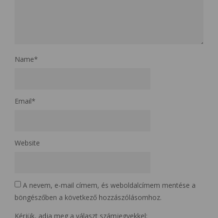
Name
*
Email
*
Website
A nevem, e-mail címem, és weboldalcímem mentése a
böngészőben a következő hozzászólásomhoz.
Kérjük, adja meg a választ számjegyekkel: