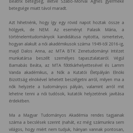
Beatrix betegség, illetve Szabó-Morvai Ágnes gyermeke
betegsége miatt távol maradt.
Azt hihetnénk, hogy így egy rövid napot hoztak össze a
hölgyek, de NEM. Az eseményt Palasik Mária, a
történelemtudományok kandidátusa nyitotta, ismertetve,
hogyan alakult a női akadémikusok száma 1949-től 2016-ig,
majd Dalos Anna, az MTA BTK Zenetudományi Intézet
munkatársa beszélt személyes tapasztalatairól. Végül
Barnabás Beáta, az MTA főtitkárhelyettesével és Lamm
Vanda akadémikus, a Nők a Kutatói Életpályán Elnöki
Bizottság elnökével lehetett beszélgetni arról, milyen ma a
nők helyzete a tudományos pályán, valamint arról mit
lehetne tenni a női tudósok, kutatók helyzetének javítása
érdekében.
Ma a Magyar Tudományos Akadémia rendes tagjainak
száma a becslések szerint (nahát, ez még számunkra sem
világos, hogy miért nem tudjuk, hányan vannak pontosan,