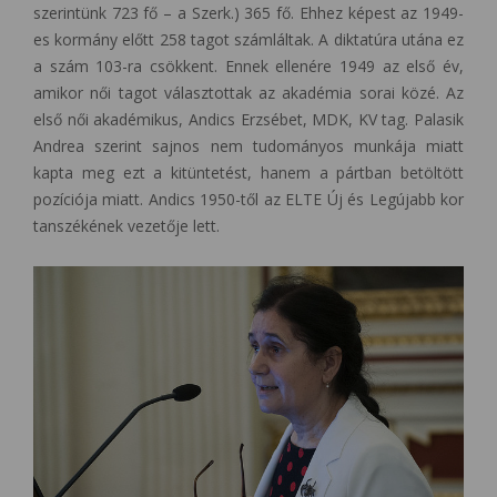
szerintünk 723 fő – a Szerk.) 365 fő. Ehhez képest az 1949-
es kormány előtt 258 tagot számláltak. A diktatúra utána ez
a szám 103-ra csökkent. Ennek ellenére 1949 az első év,
amikor női tagot választottak az akadémia sorai közé. Az
első női akadémikus, Andics Erzsébet, MDK, KV tag. Palasik
Andrea szerint sajnos nem tudományos munkája miatt
kapta meg ezt a kitüntetést, hanem a pártban betöltött
pozíciója miatt. Andics 1950-től az ELTE Új és Legújabb kor
tanszékének vezetője lett.