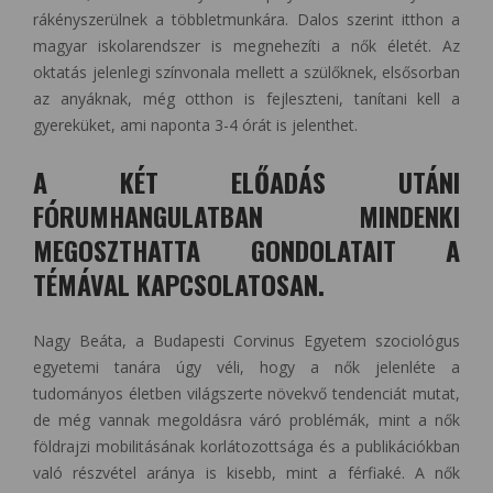
rákényszerülnek a többletmunkára. Dalos szerint itthon a
magyar iskolarendszer is megnehezíti a nők életét. Az
oktatás jelenlegi színvonala mellett a szülőknek, elsősorban
az anyáknak, még otthon is fejleszteni, tanítani kell a
gyereküket, ami naponta 3-4 órát is jelenthet.
A KÉT ELŐADÁS UTÁNI
FÓRUMHANGULATBAN MINDENKI
MEGOSZTHATTA GONDOLATAIT A
TÉMÁVAL KAPCSOLATOSAN.
Nagy Beáta, a Budapesti Corvinus Egyetem szociológus
egyetemi tanára úgy véli, hogy a nők jelenléte a
tudományos életben világszerte növekvő tendenciát mutat,
de még vannak megoldásra váró problémák, mint a nők
földrajzi mobilitásának korlátozottsága és a publikációkban
való részvétel aránya is kisebb, mint a férfiaké. A nők