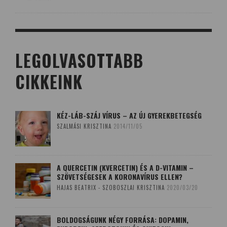
LEGOLVASOTTABB
CIKKEINK
KÉZ-LÁB-SZÁJ VÍRUS – AZ ÚJ GYEREKBETEGSÉG
SZALMÁSI KRISZTINA
2014/11/05
A QUERCETIN (KVERCETIN) ÉS A D-VITAMIN –
SZÖVETSÉGESEK A KORONAVÍRUS ELLEN?
HAJAS BEATRIX - SZOBOSZLAI KRISZTINA
2020/03/20
BOLDOGSÁGUNK NÉGY FORRÁSA: DOPAMIN,