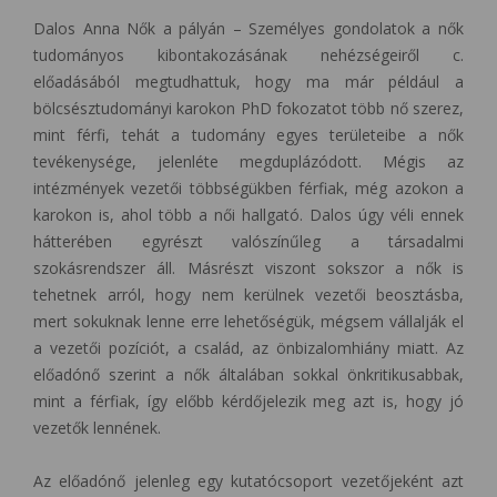
Dalos Anna Nők a pályán – Személyes gondolatok a nők
tudományos kibontakozásának nehézségeiről c.
előadásából megtudhattuk, hogy ma már például a
bölcsésztudományi karokon PhD fokozatot több nő szerez,
mint férfi, tehát a tudomány egyes területeibe a nők
tevékenysége, jelenléte megduplázódott. Mégis az
intézmények vezetői többségükben férfiak, még azokon a
karokon is, ahol több a női hallgató. Dalos úgy véli ennek
hátterében egyrészt valószínűleg a társadalmi
szokásrendszer áll. Másrészt viszont sokszor a nők is
tehetnek arról, hogy nem kerülnek vezetői beosztásba,
mert sokuknak lenne erre lehetőségük, mégsem vállalják el
a vezetői pozíciót, a család, az önbizalomhiány miatt. Az
előadónő szerint a nők általában sokkal önkritikusabbak,
mint a férfiak, így előbb kérdőjelezik meg azt is, hogy jó
vezetők lennének.
Az előadónő jelenleg egy kutatócsoport vezetőjeként azt