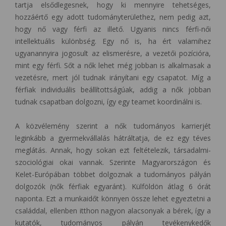
tartja elsődlegesnek, hogy ki mennyire tehetséges,
hozzáértő egy adott tudományterülethez, nem pedig azt,
hogy nő vagy férfi az illető. Ugyanis nincs férfi-női
intellektuális különbség. Egy nő is, ha ért valamihez
ugyanannyira jogosult az elismerésre, a vezetői pozícióra,
mint egy férfi. Sőt a nők lehet még jobban is alkalmasak a
vezetésre, mert jól tudnak irányítani egy csapatot. Míg a
férfiak individuális beállítottságúak, addig a nők jobban
tudnak csapatban dolgozni, így egy teamet koordinálni is.
A közvélemény szerint a nők tudományos karrierjét
leginkább a gyermekvállalás hátráltatja, de ez egy téves
meglátás. Annak, hogy sokan ezt feltételezik, társadalmi-
szociológiai okai vannak. Szerinte Magyarországon és
Kelet-Európában többet dolgoznak a tudományos pályán
dolgozók (nők férfiak egyaránt). Külföldön átlag 6 órát
naponta. Ezt a munkaidőt könnyen össze lehet egyeztetni a
családdal, ellenben itthon nagyon alacsonyak a bérek, így a
kutatók, tudományos pályán tevékenykedők