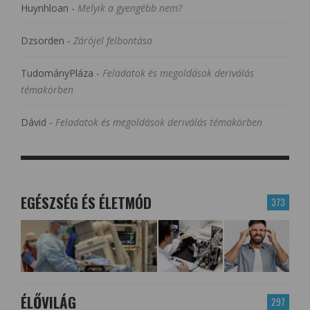
Huynhloan
-
Melyik a gyengébb nem?
Dzsorden
-
Zárójel felbontása
TudományPláza
-
Feladatok és megoldások deriválás
témakörben
Dávid
-
Feladatok és megoldások deriválás témakörben
EGÉSZSÉG ÉS ÉLETMÓD
373
ÉLŐVILÁG
297