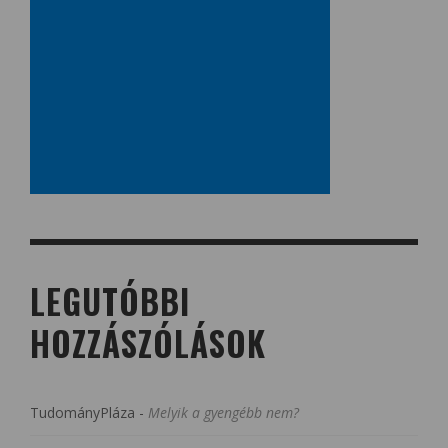
LEGUTÓBBI
HOZZÁSZÓLÁSOK
TudományPláza
-
Melyik a gyengébb nem?