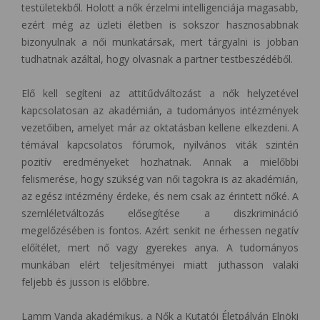
testületekből. Holott a nők érzelmi intelligenciája magasabb,
ezért még az üzleti életben is sokszor hasznosabbnak
bizonyulnak a női munkatársak, mert tárgyalni is jobban
tudhatnak azáltal, hogy olvasnak a partner testbeszédéből.
Elő kell segíteni az attitűdváltozást a nők helyzetével
kapcsolatosan az akadémián, a tudományos intézmények
vezetőiben, amelyet már az oktatásban kellene elkezdeni. A
témával kapcsolatos fórumok, nyilvános viták szintén
pozitív eredményeket hozhatnak. Annak a mielőbbi
felismerése, hogy szükség van női tagokra is az akadémián,
az egész intézmény érdeke, és nem csak az érintett nőké. A
szemléletváltozás elősegítése a diszkrimináció
megelőzésében is fontos. Azért senkit ne érhessen negatív
előítélet, mert nő vagy gyerekes anya. A tudományos
munkában elért teljesítményei miatt juthasson valaki
feljebb és jusson is előbbre.
Lamm Vanda akadémikus, a Nők a Kutatói Életpályán Elnöki