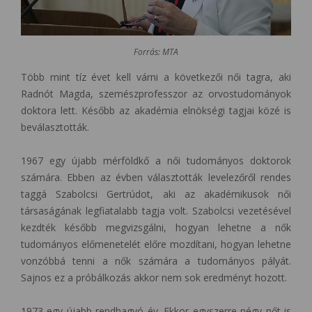
Forrás: MTA
Több mint tíz évet kell várni a következői női tagra, aki
Radnót Magda, szemészprofesszor az orvostudományok
doktora lett. Később az akadémia elnökségi tagjai közé is
beválasztották.
1967 egy újabb mérföldkő a női tudományos doktorok
számára. Ebben az évben választották levelezőről rendes
taggá Szabolcsi Gertrúdot, aki az akadémikusok női
társaságának legfiatalabb tagja volt. Szabolcsi vezetésével
kezdték később megvizsgálni, hogyan lehetne a nők
tudományos előmenetelét előre mozdítani, hogyan lehetne
vonzóbbá tenni a nők számára a tudományos pályát.
Sajnos ez a próbálkozás akkor nem sok eredményt hozott.
1973 egy újabb rendhagyó év. Ekkor egyszerre négy nőt is