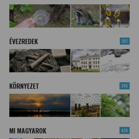
ÉVEZREDEK
207
KÖRNYEZET
245
MI MAGYAROK
426