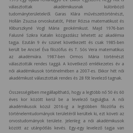
választottak akadémikusnak különböző
tudományterületekről. Garas Klára művészettörténészt,
Hollán Zsuzsa orvoskutatót, Péter Rózsa matematikust és
Kliburszkyné Vogl Mária geokémikust. Majd 1976-ban
Falusné Szikra Katalin közgazdász lehetett az akadémia
tagja. Ezután 9 év szünet következett és csak 1985-ben
került be Ancsel Éva filozófus és T. Sós Vera matematikus
az akadémiára. 1987-ben Ormos Mária történészt
választották rendes taggá. A következő emlékezetes év a
női akadémikusok történelmében a 2007-es. Ekkor hét női
akadémikust választottak rendes és 28 főt levelező tagnak.
Összességében megállapítható, hogy a legtöbb nő 50 és 60
éves kor között kerül be a levelező tagságba. A női
akadémikusok közül 2016-ig a legtöbben filozófia és
történelemtudományok területéről kerültek ki, ezt követi az
orvostudományok területe. Jelenleg a női akadémikusok
között az utánpótlás kevés. Egy-egy levelező tagja van