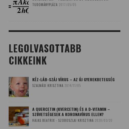
TUDOMÁNYPLÁZA
2017/05/05
LEGOLVASOTTABB
CIKKEINK
KÉZ-LÁB-SZÁJ VÍRUS – AZ ÚJ GYEREKBETEGSÉG
SZALMÁSI KRISZTINA
2014/11/05
A QUERCETIN (KVERCETIN) ÉS A D-VITAMIN –
SZÖVETSÉGESEK A KORONAVÍRUS ELLEN?
HAJAS BEATRIX - SZOBOSZLAI KRISZTINA
2020/03/20