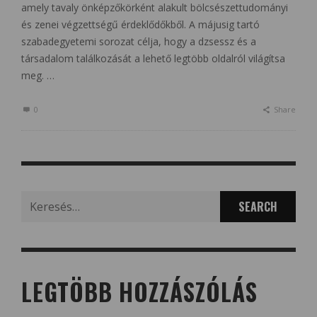
amely tavaly önképzőkörként alakult bölcsészettudományi
és zenei végzettségű érdeklődőkből. A májusig tartó
szabadegyetemi sorozat célja, hogy a dzsessz és a
társadalom találkozását a lehető legtöbb oldalról világítsa
meg. …
0
Share
Search
for:
LEGTÖBB HOZZÁSZÓLÁS