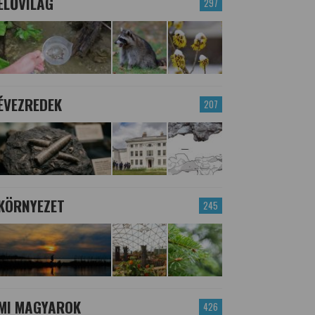
ÉLŐVILÁG
297
ÉVEZREDEK
207
KÖRNYEZET
245
MI MAGYAROK
426