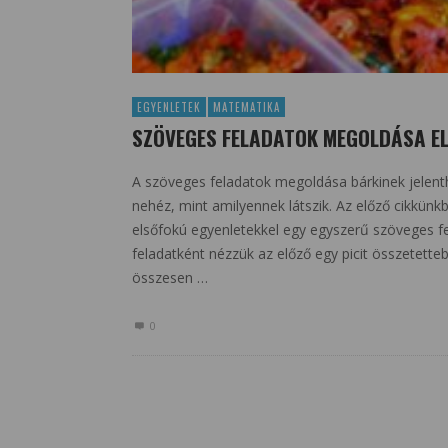
EGYENLETEK
MATEMATIKA
SZÖVEGES FELADATOK MEGOLDÁSA EL
A szöveges feladatok megoldása bárkinek jelen
nehéz, mint amilyennek látszik. Az előző cikkü
elsőfokú egyenletekkel egy egyszerű szöveges f
feladatként nézzük az előző egy picit összetett
összesen …
0