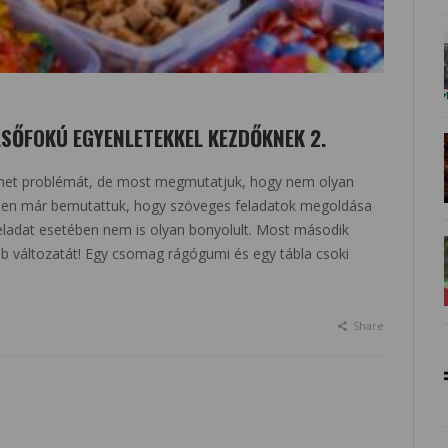
SŐFOKÚ EGYENLETEKKEL KEZDŐKNEK 2.
thet problémát, de most megmutatjuk, hogy nem olyan
nkben már bemutattuk, hogy szöveges feladatok megoldása
eladat esetében nem is olyan bonyolult. Most második
ebb változatát! Egy csomag rágógumi és egy tábla csoki
Share