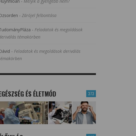
Huynhloan
-
Melyik a gyengébb nem?
Dzsorden
-
Zárójel felbontása
TudományPláza
-
Feladatok és megoldások
deriválás témakörben
Dávid
-
Feladatok és megoldások deriválás
témakörben
EGÉSZSÉG ÉS ÉLETMÓD
373