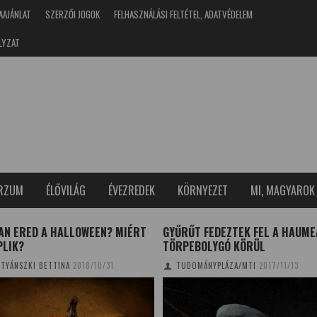
AAJÁNLAT
SZERZŐI JOGOK
FELHASZNÁLÁSI FELTÉTEL, ADATVÉDELEM
LYZAT
ERZUM
ÉLŐVILÁG
ÉVEZREDEK
KÖRNYEZET
MI, MAGYAROK
AN ERED A HALLOWEEN? MIÉRT
GYŰRŰT FEDEZTEK FEL A HAUME
PLIK?
TÖRPEBOLYGÓ KÖRÜL
TYÁNSZKI BETTINA
2018/10/31
TUDOMÁNYPLÁZA/MTI
2017/11/13