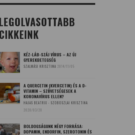
LEGOLVASOTTABB
CIKKEINK
KÉZ-LÁB-SZÁJ VÍRUS – AZ ÚJ
GYEREKBETEGSÉG
SZALMÁSI KRISZTINA
2014/11/05
A QUERCETIN (KVERCETIN) ÉS A D-
VITAMIN – SZÖVETSÉGESEK A
KORONAVÍRUS ELLEN?
HAJAS BEATRIX - SZOBOSZLAI KRISZTINA
2020/03/20
BOLDOGSÁGUNK NÉGY FORRÁSA:
DOPAMIN, ENDORFIN, SZEROTONIN ÉS