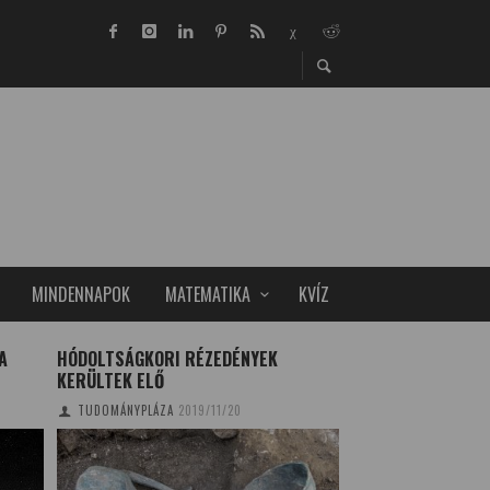
MINDENNAPOK
MATEMATIKA
KVÍZ
A
HÓDOLTSÁGKORI RÉZEDÉNYEK
MEGTERHELŐ MUN
KERÜLTEK ELŐ
GYŰJTÉSE A POSZ
TUDOMÁNYPLÁZA
2019/11/20
TUDOMÁNYPLÁZA
20