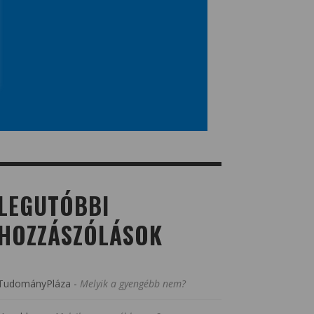
LEGUTÓBBI
HOZZÁSZÓLÁSOK
TudományPláza
-
Melyik a gyengébb nem?