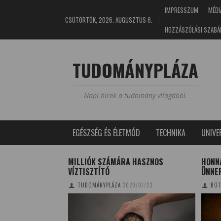
IMPRESSZUM
MÉDI
CSÜTÖRTÖK, 2026. AUGUSZTUS 6.
HOZZÁSZÓLÁSI SZABÁ
TUDOMÁNYPLÁZA
Napi hírek a tudomány világából.
EGÉSZSÉG ÉS ÉLETMÓD
TECHNIKA
UNIV
 MŰVELETI
MILLIÓK SZÁMÁRA HASZNOS
HONN
VÍZTISZTÍTÓ
ÜNNE
17/05/01
TUDOMÁNYPLÁZA
2020/01/23
BOT