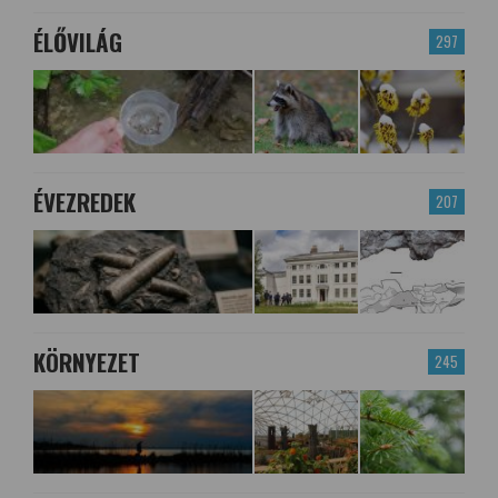
ÉLŐVILÁG
297
ÉVEZREDEK
207
KÖRNYEZET
245