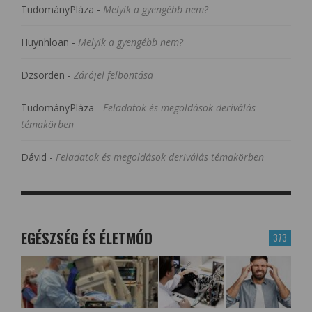
TudományPláza
-
Melyik a gyengébb nem?
Huynhloan
-
Melyik a gyengébb nem?
Dzsorden
-
Zárójel felbontása
TudományPláza
-
Feladatok és megoldások deriválás
témakörben
Dávid
-
Feladatok és megoldások deriválás témakörben
EGÉSZSÉG ÉS ÉLETMÓD
373