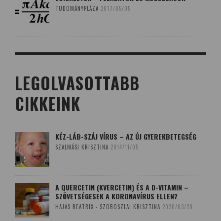
TUDOMÁNYPLÁZA
2017/05/05
LEGOLVASOTTABB
CIKKEINK
KÉZ-LÁB-SZÁJ VÍRUS – AZ ÚJ GYEREKBETEGSÉG
SZALMÁSI KRISZTINA
2014/11/05
A QUERCETIN (KVERCETIN) ÉS A D-VITAMIN –
SZÖVETSÉGESEK A KORONAVÍRUS ELLEN?
HAJAS BEATRIX - SZOBOSZLAI KRISZTINA
2020/03/20