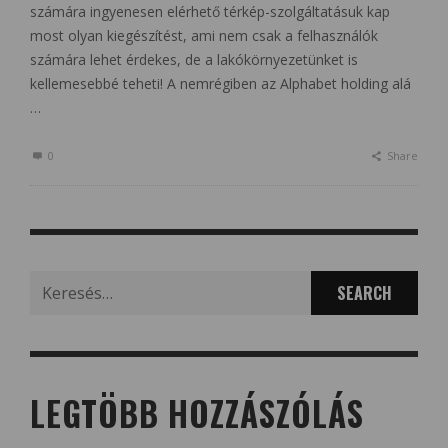
számára ingyenesen elérhető térkép-szolgáltatásuk kap
most olyan kiegészítést, ami nem csak a felhasználók
számára lehet érdekes, de a lakókörnyezetünket is
kellemesebbé teheti! A nemrégiben az Alphabet holding alá
…
0
Share
Search
for:
LEGTÖBB HOZZÁSZÓLÁS