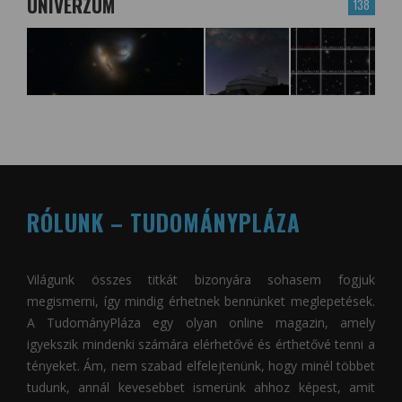
UNIVERZUM
138
RÓLUNK – TUDOMÁNYPLÁZA
Világunk összes titkát bizonyára sohasem fogjuk
megismerni, így mindig érhetnek bennünket meglepetések.
A
TudományPláza
egy olyan online magazin, amely
igyekszik mindenki számára elérhetővé és érthetővé tenni a
tényeket. Ám, nem szabad elfelejtenünk, hogy minél többet
tudunk, annál kevesebbet ismerünk ahhoz képest, amit