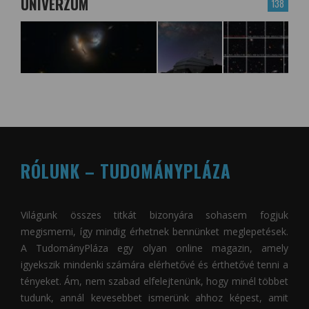
UNIVERZUM
138
RÓLUNK – TUDOMÁNYPLÁZA
Világunk összes titkát bizonyára sohasem fogjuk
megismerni, így mindig érhetnek bennünket meglepetések.
A
TudományPláza
egy olyan online magazin, amely
igyekszik mindenki számára elérhetővé és érthetővé tenni a
tényeket. Ám, nem szabad elfelejtenünk, hogy minél többet
tudunk, annál kevesebbet ismerünk ahhoz képest, amit