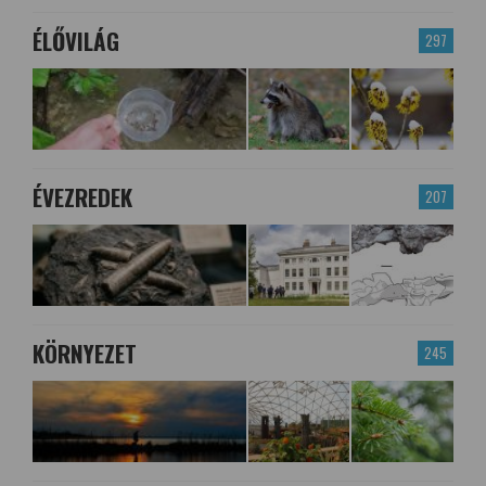
ÉLŐVILÁG
297
ÉVEZREDEK
207
KÖRNYEZET
245