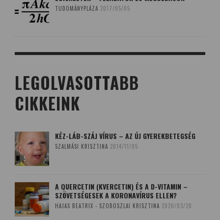
TUDOMÁNYPLÁZA
2017/05/05
LEGOLVASOTTABB
CIKKEINK
KÉZ-LÁB-SZÁJ VÍRUS – AZ ÚJ GYEREKBETEGSÉG
SZALMÁSI KRISZTINA
2014/11/05
A QUERCETIN (KVERCETIN) ÉS A D-VITAMIN –
SZÖVETSÉGESEK A KORONAVÍRUS ELLEN?
HAJAS BEATRIX - SZOBOSZLAI KRISZTINA
2020/03/20