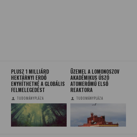
TAK
PLUSZ 1 MILLIÁRD
ÜZEMEL A LOMONOSZOV
AZ
HEKTÁRNYI ERDŐ
AKADÉMIKUS ÚSZÓ
PS
ENYHÍTHETNÉ A GLOBÁLIS
ATOMERŐMŰ ELSŐ
FELMELEGEDÉST
REAKTORA
TUDOMÁNYPLÁZA
TUDOMÁNYPLÁZA