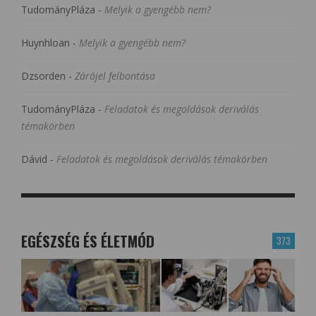
TudományPláza
-
Melyik a gyengébb nem?
Huynhloan
-
Melyik a gyengébb nem?
Dzsorden
-
Zárójel felbontása
TudományPláza
-
Feladatok és megoldások deriválás
témakörben
Dávid
-
Feladatok és megoldások deriválás témakörben
EGÉSZSÉG ÉS ÉLETMÓD
373