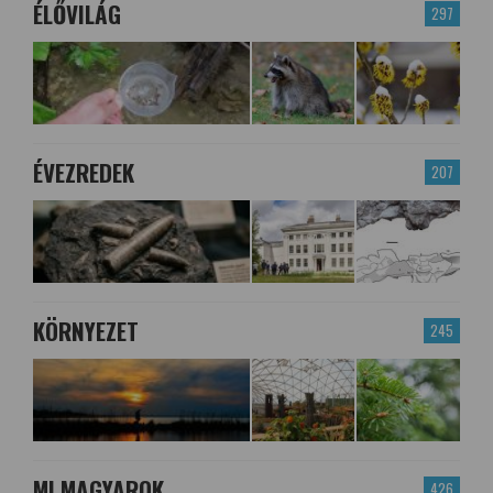
ÉLŐVILÁG
297
ÉVEZREDEK
207
KÖRNYEZET
245
MI MAGYAROK
426