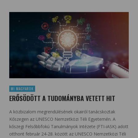
MI MAGYAROK
ERŐSÖDÖTT A TUDOMÁNYBA VETETT HIT
A közbizalom megrendülésének okairól tanácskoztak
Kőszegen az UNESCO Nemzetközi Téli Egyetemén. A
kőszegi Felsőbbfokú Tanulmányok Intézete (FTI-iASK) adott
otthont február 24-28. között az UNESCO Nemzetközi Téli