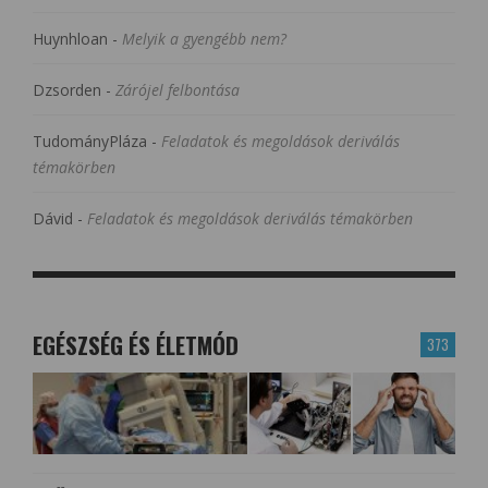
Huynhloan
-
Melyik a gyengébb nem?
Dzsorden
-
Zárójel felbontása
TudományPláza
-
Feladatok és megoldások deriválás
témakörben
Dávid
-
Feladatok és megoldások deriválás témakörben
EGÉSZSÉG ÉS ÉLETMÓD
373