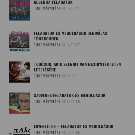
ALGEBRA FELADATOK
TUDOMÁNYPLÁZA
2017/05/23
FELADATOK ÉS MEGOLDÁSOK DERIVÁLÁS
TÉMAKÖRBEN
TUDOMÁNYPLÁZA
2017/05/07
TUDÓSOK, AKIK SZERINT VAN BIZONYÍTÉK ISTEN
LÉTEZÉSÉRE
TUDOMÁNYPLÁZA
2014/10/19
SZÖVEGES FELADATOK ÉS MEGOLDÁSOK
TUDOMÁNYPLÁZA
2019/04/09
EGYENLETEK – FELADATOK ÉS MEGOLDÁSOK
TUDOMÁNYPLÁZA
2017/05/05