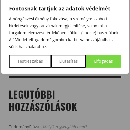
Fontosnak tartjuk az adatok védelmét
A böngészési élmény fokozása, a személyre szabott
hirdetések vagy tartalmak megjelenítése, valamint a
forgalom elemzése érdekében sütiket (cookie) használunk.
A "Mindet elfogadom" gombra kattintva hozzájárulhat a
sütik használatához.
Testreszabás
Elutasítás
Elfogadás
LEGUTÓBBI
HOZZÁSZÓLÁSOK
TudományPláza
-
Melyik a gyengébb nem?