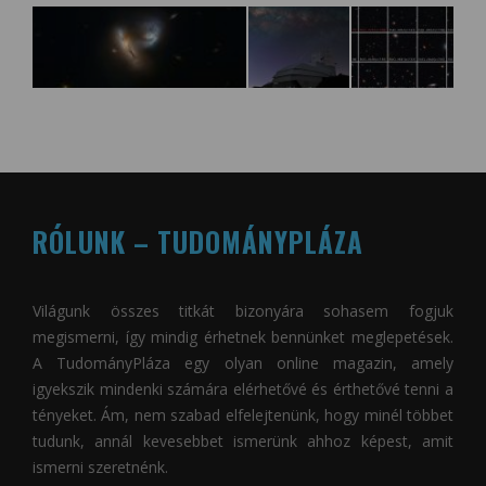
RÓLUNK – TUDOMÁNYPLÁZA
Világunk összes titkát bizonyára sohasem fogjuk
megismerni, így mindig érhetnek bennünket meglepetések.
A
TudományPláza
egy olyan online magazin, amely
igyekszik mindenki számára elérhetővé és érthetővé tenni a
tényeket. Ám, nem szabad elfelejtenünk, hogy minél többet
tudunk, annál kevesebbet ismerünk ahhoz képest, amit
ismerni szeretnénk.