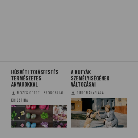
ETI
HÚSVÉTI TOJÁSFESTÉS
A KUTYÁK
A 
TERMÉSZETES
SZEMÉLYISÉGÉNEK
SZI
ANYAGOKKAL
VÁLTOZÁSAI
ME
MÓZES ODETT - SZOBOSZLAI
TUDOMÁNYPLÁZA
KRISZTINA