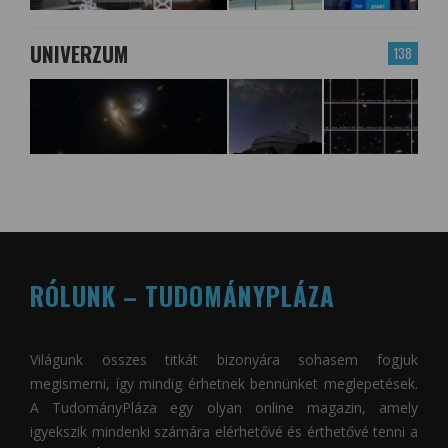
UNIVERZUM
138
RÓLUNK – TUDOMÁNYPLÁZA
Világunk összes titkát bizonyára sohasem fogjuk
megismerni, így mindig érhetnek bennünket meglepetések.
A
TudományPláza
egy olyan online magazin, amely
igyekszik mindenki számára elérhetővé és érthetővé tenni a