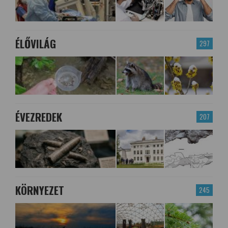
ÉLŐVILÁG
297
ÉVEZREDEK
207
KÖRNYEZET
245