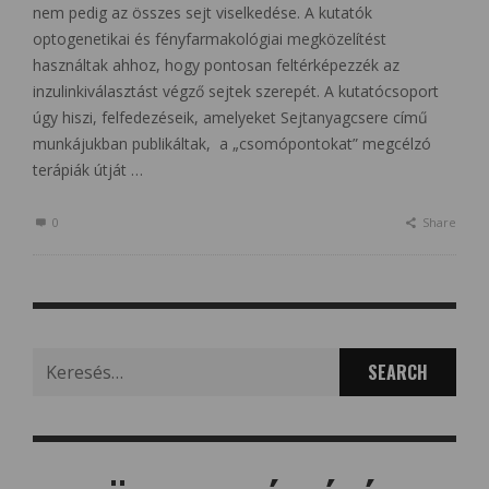
nem pedig az összes sejt viselkedése. A kutatók
optogenetikai és fényfarmakológiai megközelítést
használtak ahhoz, hogy pontosan feltérképezzék az
inzulinkiválasztást végző sejtek szerepét. A kutatócsoport
úgy hiszi, felfedezéseik, amelyeket Sejtanyagcsere című
munkájukban publikáltak, a „csomópontokat” megcélzó
terápiák útját …
0
Share
Search
for: