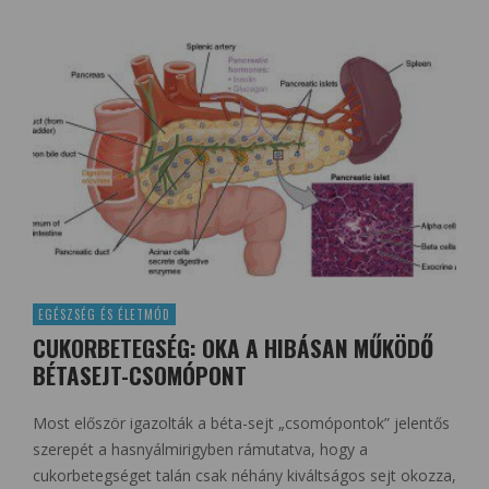
EGÉSZSÉG ÉS ÉLETMÓD
CUKORBETEGSÉG: OKA A HIBÁSAN MŰKÖDŐ
BÉTASEJT-CSOMÓPONT
Most először igazolták a béta-sejt „csomópontok” jelentős
szerepét a hasnyálmirigyben rámutatva, hogy a
cukorbetegséget talán csak néhány kiváltságos sejt okozza,