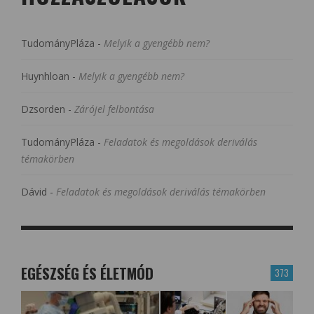
TudományPláza
-
Melyik a gyengébb nem?
Huynhloan
-
Melyik a gyengébb nem?
Dzsorden
-
Zárójel felbontása
TudományPláza
-
Feladatok és megoldások deriválás
témakörben
Dávid
-
Feladatok és megoldások deriválás témakörben
EGÉSZSÉG ÉS ÉLETMÓD
373