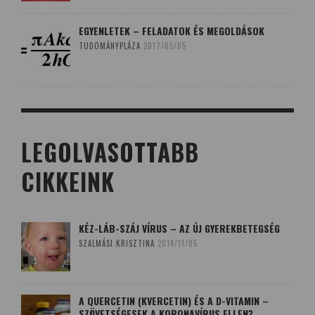
EGYENLETEK – FELADATOK ÉS MEGOLDÁSOK
TUDOMÁNYPLÁZA
2017/05/05
LEGOLVASOTTABB
CIKKEINK
KÉZ-LÁB-SZÁJ VÍRUS – AZ ÚJ GYEREKBETEGSÉG
SZALMÁSI KRISZTINA
2014/11/05
A QUERCETIN (KVERCETIN) ÉS A D-VITAMIN –
SZÖVETSÉGESEK A KORONAVÍRUS ELLEN?