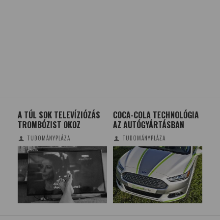
A TÚL SOK TELEVÍZIÓZÁS
COCA-COLA TECHNOLÓGIA
AZ 
TROMBÓZIST OKOZ
AZ AUTÓGYÁRTÁSBAN
EI
FED
TUDOMÁNYPLÁZA
TUDOMÁNYPLÁZA