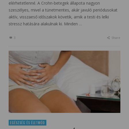
elérhetetlenné. A Crohn-betegek állapota nagyon
szeszélyes, mivel a tünetmentes, akár javuló periódusokat
aktív, visszaeső időszakok követik, amik a testi és lelki
stressz hatására alakulnak ki. Minden …
3
Share
EGÉSZSÉG ÉS ÉLETMÓD