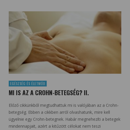
EGÉSZSÉG ÉS ÉLETMÓD
MI IS AZ A CROHN-BETEGSÉG? II.
Előző cikkünkből megtudhattuk mi is valójában az a Crohn-
betegség. Ebben a cikkben arról olvashatunk, mire kell
ügyelnie egy Crohn-betegnek. Habár megnehezíti a betegek
mindennapjait, azért a kitűzött célokat nem teszi