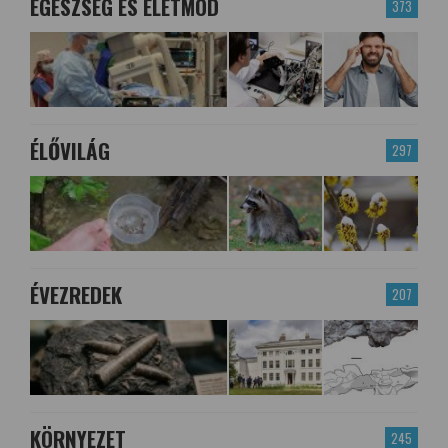
EGÉSZSÉG ÉS ÉLETMÓD
373
ÉLŐVILÁG
297
ÉVEZREDEK
207
KÖRNYEZET
245