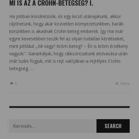
MI IS AZ A CROHN-BETEGSÉG? I.
Ha jobban körülnézünk, és egy kicsit utánajárunk, akkor
rájöhetünk, hogy akár közvetlen környezetünkben, baráti
körünkben is akadnak Crohn-beteg emberek. Így ma már
egyre kevesebben teszik fel az olyan tudatlan kérdéseket,
mint például: „Mi vagy? Króm-beteg? – Én is króm érzékeny
vagyok.”. Garantáljuk, hogy cikksorozatunk elolvasása után
már tudni fogjuk, mit is rejt valójában a rejtélyes Crohn-
betegség. …
0
Share
Search
for: