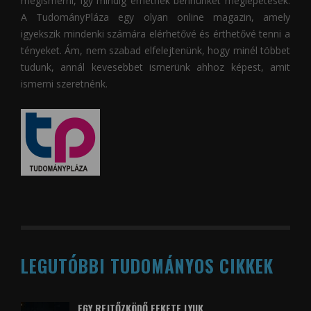
megismerni, így mindig érhetnek bennünket meglepetések.
A
TudományPláza
egy olyan online magazin, amely
igyekszik mindenki számára elérhetővé és érthetővé tenni a
tényeket. Ám, nem szabad elfelejtenünk, hogy minél többet
tudunk, annál kevesebbet ismerünk ahhoz képest, amit
ismerni szeretnénk.
LEGUTÓBBI TUDOMÁNYOS CIKKEK
EGY REJTŐZKÖDŐ FEKETE LYUK