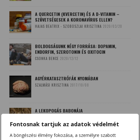
A QUERCETIN (KVERCETIN) ÉS A D-VITAMIN –
SZÖVETSÉGESEK A KORONAVÍRUS ELLEN?
HAJAS BEATRIX - SZOBOSZLAI KRISZTINA
2020/03/20
BOLDOGSÁGUNK NÉGY FORRÁSA: DOPAMIN,
ENDORFIN, SZEROTONIN ÉS OXITOCIN
CSONKA BENCE
2020/12/12
AGYÉRKATASZTRÓFÁK NYOMÁBAN
SZALMÁSI KRISZTINA
2017/10/08
A LEKOPOGÁS BABONÁJA
SZOBOSZLAI KRISZTINA
2018/03/15
Fontosnak tartjuk az adatok védelmét
A böngészési élmény fokozása, a személyre szabott