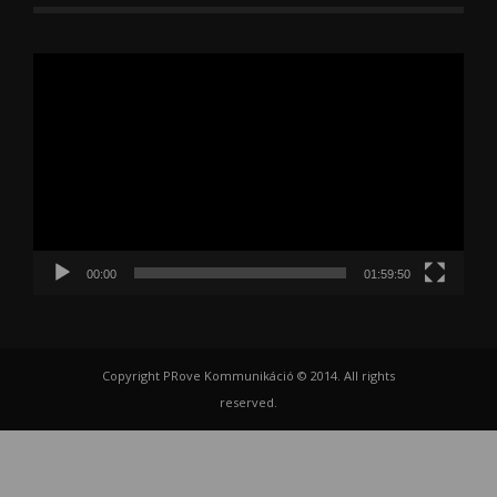
Videólejátszó
00:00
01:59:50
Copyright PRove Kommunikáció © 2014. All rights
reserved.