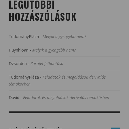
LEGUTÓBBI
HOZZÁSZÓLÁSOK
TudományPláza
-
Melyik a gyengébb nem?
Huynhloan
-
Melyik a gyengébb nem?
Dzsorden
-
Zárójel felbontása
TudományPláza
-
Feladatok és megoldások deriválás
témakörben
Dávid
-
Feladatok és megoldások deriválás témakörben