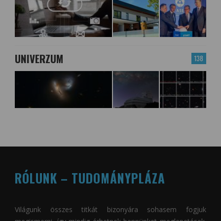
UNIVERZUM
138
RÓLUNK – TUDOMÁNYPLÁZA
Világunk összes titkát bizonyára sohasem fogjuk