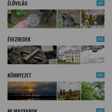
ÉLŐVILÁG
297
ÉVEZREDEK
207
KÖRNYEZET
245
MI MAGYAROK
426