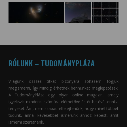
RÓLUNK – TUDOMÁNYPLÁZA
Világunk összes titkát bizonyára sohasem fogjuk
megismerni, így mindig érhetnek bennünket meglepetések.
A
TudományPláza
egy olyan online magazin, amely
igyekszik mindenki számára elérhetővé és érthetővé tenni a
tényeket. Ám, nem szabad elfelejtenünk, hogy minél többet
tudunk, annál kevesebbet ismerünk ahhoz képest, amit
ismerni szeretnénk.