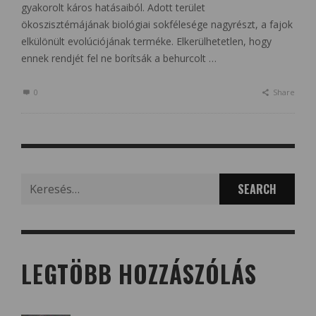
gyakorolt káros hatásaiból. Adott terület
ökoszisztémájának biológiai sokfélesége nagyrészt, a fajok
elkülönült evolúciójának terméke. Elkerülhetetlen, hogy
ennek rendjét fel ne borítsák a behurcolt …
0
Share
Search
for:
LEGTÖBB HOZZÁSZÓLÁS