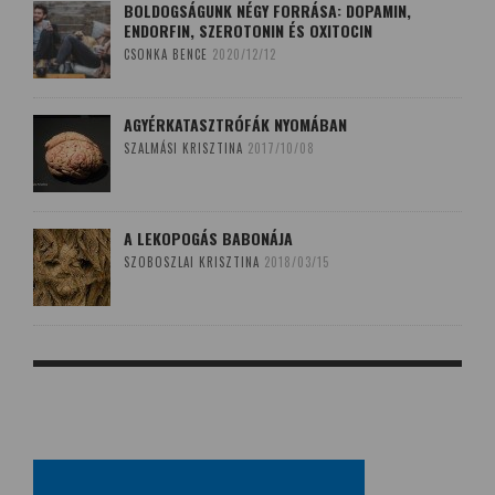
BOLDOGSÁGUNK NÉGY FORRÁSA: DOPAMIN,
ENDORFIN, SZEROTONIN ÉS OXITOCIN
CSONKA BENCE
2020/12/12
AGYÉRKATASZTRÓFÁK NYOMÁBAN
SZALMÁSI KRISZTINA
2017/10/08
A LEKOPOGÁS BABONÁJA
SZOBOSZLAI KRISZTINA
2018/03/15