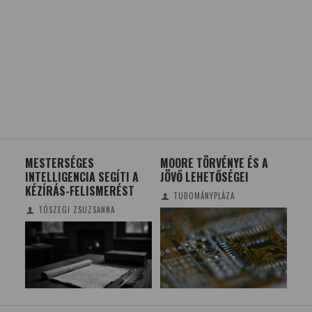
MESTERSÉGES
MOORE TÖRVÉNYE ÉS A
KRÉ
INTELLIGENCIA SEGÍTI A
JÖVŐ LEHETŐSÉGEI
MA
KÉZÍRÁS-FELISMERÉST
TUDOMÁNYPLÁZA
TÓSZEGI ZSUZSANNA