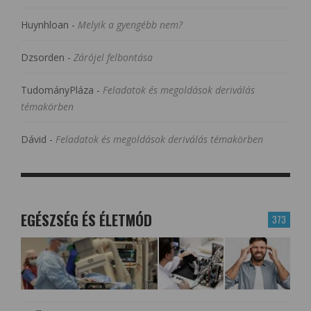
Huynhloan
-
Melyik a gyengébb nem?
Dzsorden
-
Zárójel felbontása
TudományPláza
-
Feladatok és megoldások deriválás
témakörben
Dávid
-
Feladatok és megoldások deriválás témakörben
EGÉSZSÉG ÉS ÉLETMÓD
373