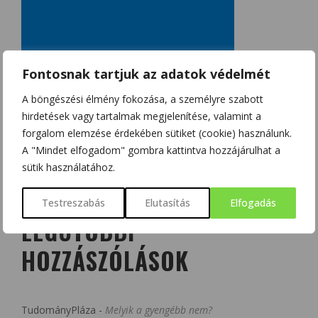
Fontosnak tartjuk az adatok védelmét
A böngészési élmény fokozása, a személyre szabott
hirdetések vagy tartalmak megjelenítése, valamint a
forgalom elemzése érdekében sütiket (cookie) használunk.
A "Mindet elfogadom" gombra kattintva hozzájárulhat a
sütik használatához.
Testreszabás
Elutasítás
Elfogadás
LEGUTÓBBI
HOZZÁSZÓLÁSOK
TudományPláza
-
Melyik a gyengébb nem?