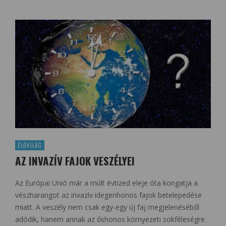
ÉLŐVILÁG
AZ INVAZÍV FAJOK VESZÉLYEI
Az Európai Unió már a múlt évtized eleje óta kongatja a
vészharangot az invazív idegenhonos fajok betelepedése
miatt. A veszély nem csak egy-egy új faj megjelenéséből
adódik, hanem annak az őshonos környezeti sokféleségre