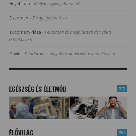
Huynhloan
-
Melyik a gyengébb nem?
Dzsorden
-
Zárójel felbontása
TudományPláza
-
Feladatok és megoldások deriválás
témakörben
Dávid
-
Feladatok és megoldások deriválás témakörben
EGÉSZSÉG ÉS ÉLETMÓD
373
ÉLŐVILÁG
297