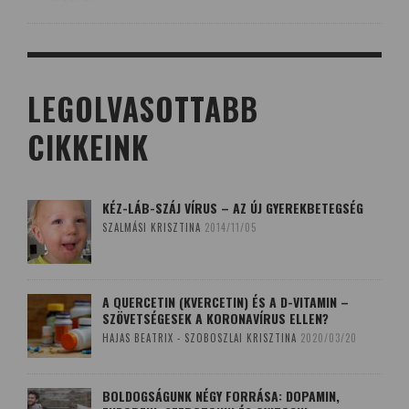
LEGOLVASOTTABB
CIKKEINK
KÉZ-LÁB-SZÁJ VÍRUS – AZ ÚJ GYEREKBETEGSÉG
SZALMÁSI KRISZTINA
2014/11/05
A QUERCETIN (KVERCETIN) ÉS A D-VITAMIN –
SZÖVETSÉGESEK A KORONAVÍRUS ELLEN?
HAJAS BEATRIX - SZOBOSZLAI KRISZTINA
2020/03/20
BOLDOGSÁGUNK NÉGY FORRÁSA: DOPAMIN,