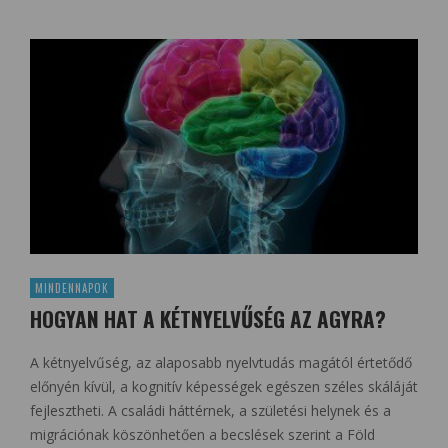
MINDENNAPOK
HOGYAN HAT A KÉTNYELVŰSÉG AZ AGYRA?
A kétnyelvűség, az alaposabb nyelvtudás magától értetődő
előnyén kívül, a kognitív képességek egészen széles skáláját
fejlesztheti. A családi háttérnek, a születési helynek és a
migrációnak köszönhetően a becslések szerint a Föld