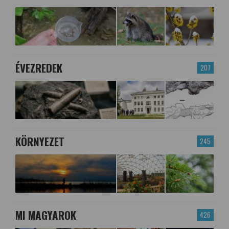
ÉVEZREDEK
207
KÖRNYEZET
245
MI MAGYAROK
426