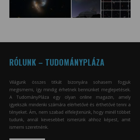
RÓLUNK – TUDOMÁNYPLÁZA
Világunk összes titkát bizonyára sohasem fogjuk
megismerni, így mindig érhetnek bennünket meglepetések.
A
TudományPláza
egy olyan online magazin, amely
igyekszik mindenki számára elérhetővé és érthetővé tenni a
tényeket. Ám, nem szabad elfelejtenünk, hogy minél többet
tudunk, annál kevesebbet ismerünk ahhoz képest, amit
ismerni szeretnénk.