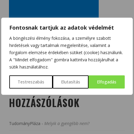
Fontosnak tartjuk az adatok védelmét
A böngészési élmény fokozása, a személyre szabott
hirdetések vagy tartalmak megjelenítése, valamint a
forgalom elemzése érdekében sütiket (cookie) használunk.
A "Mindet elfogadom" gombra kattintva hozzájárulhat a
sütik használatához.
Testreszabás
Elutasítás
Elfogadás
LEGUTÓBBI
HOZZÁSZÓLÁSOK
TudományPláza
-
Melyik a gyengébb nem?