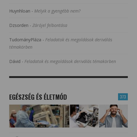
Huynhloan
-
Melyik a gyengébb nem?
Dzsorden
-
Zárójel felbontása
TudományPláza
-
Feladatok és megoldások deriválás
témakörben
Dávid
-
Feladatok és megoldások deriválás témakörben
EGÉSZSÉG ÉS ÉLETMÓD
373