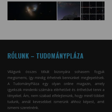
RÓLUNK – TUDOMÁNYPLÁZA
Világunk összes titkát bizonyára sohasem fogjuk
megismerni, így mindig érhetnek bennünket meglepetések.
A
TudományPláza
egy olyan online magazin, amely
igyekszik mindenki számára elérhetővé és érthetővé tenni a
tényeket. Ám, nem szabad elfelejtenünk, hogy minél többet
tudunk, annál kevesebbet ismerünk ahhoz képest, amit
ismerni szeretnénk.