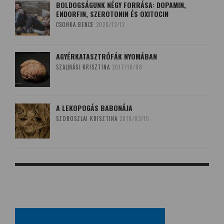
BOLDOGSÁGUNK NÉGY FORRÁSA: DOPAMIN,
ENDORFIN, SZEROTONIN ÉS OXITOCIN
CSONKA BENCE
2020/12/12
AGYÉRKATASZTRÓFÁK NYOMÁBAN
SZALMÁSI KRISZTINA
2017/10/08
A LEKOPOGÁS BABONÁJA
SZOBOSZLAI KRISZTINA
2018/03/15