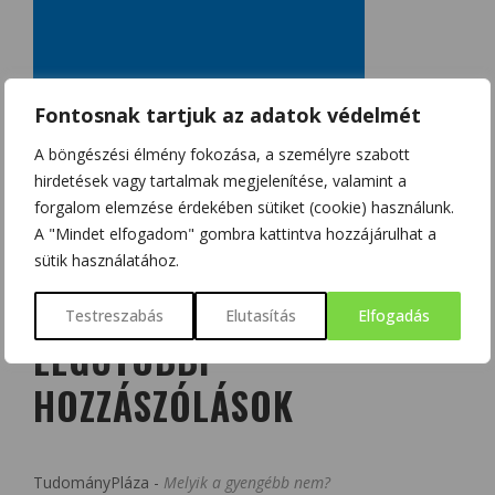
Fontosnak tartjuk az adatok védelmét
A böngészési élmény fokozása, a személyre szabott
hirdetések vagy tartalmak megjelenítése, valamint a
forgalom elemzése érdekében sütiket (cookie) használunk.
A "Mindet elfogadom" gombra kattintva hozzájárulhat a
sütik használatához.
Testreszabás
Elutasítás
Elfogadás
LEGUTÓBBI
HOZZÁSZÓLÁSOK
TudományPláza
-
Melyik a gyengébb nem?