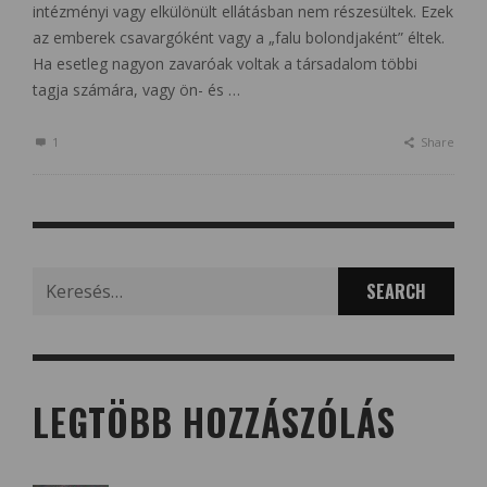
intézményi vagy elkülönült ellátásban nem részesültek. Ezek
az emberek csavargóként vagy a „falu bolondjaként” éltek.
Ha esetleg nagyon zavaróak voltak a társadalom többi
tagja számára, vagy ön- és …
1
Share
Search
for:
LEGTÖBB HOZZÁSZÓLÁS