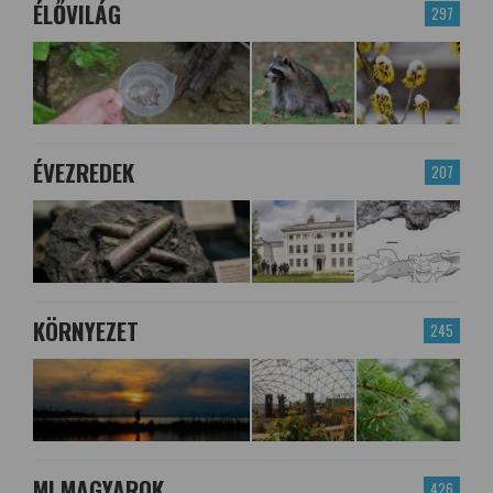
ÉLŐVILÁG
297
ÉVEZREDEK
207
KÖRNYEZET
245
MI MAGYAROK
426