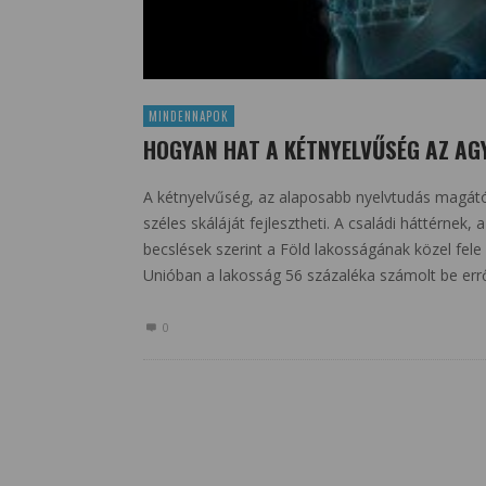
MINDENNAPOK
HOGYAN HAT A KÉTNYELVŰSÉG AZ AG
A kétnyelvűség, az alaposabb nyelvtudás magától
széles skáláját fejlesztheti. A családi háttérnek
becslések szerint a Föld lakosságának közel fele
Unióban a lakosság 56 százaléka számolt be err
0