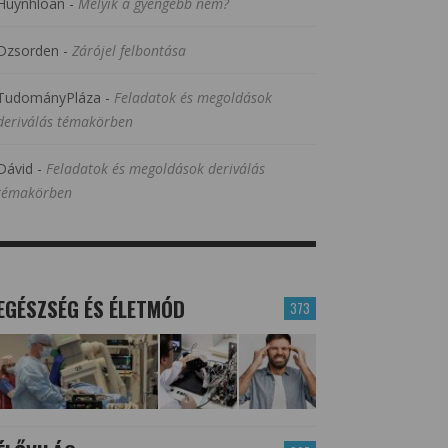
Huynhloan
-
Melyik a gyengébb nem?
Dzsorden
-
Zárójel felbontása
TudományPláza
-
Feladatok és megoldások
deriválás témakörben
Dávid
-
Feladatok és megoldások deriválás
témakörben
EGÉSZSÉG ÉS ÉLETMÓD
373