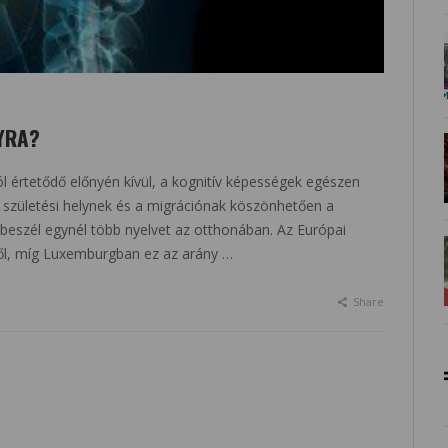
YRA?
 értetődő előnyén kívül, a kognitív képességek egészen
, a születési helynek és a migrációnak köszönhetően a
 beszél egynél több nyelvet az otthonában. Az Európai
ől, míg Luxemburgban ez az arány …
Share