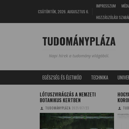
IMPRESSZUM
MÉDI
CSÜTÖRTÖK, 2026. AUGUSZTUS 6.
HOZZÁSZÓLÁSI SZABÁ
TUDOMÁNYPLÁZA
Napi hírek a tudomány világából.
EGÉSZSÉG ÉS ÉLETMÓD
TECHNIKA
UNIV
EGYETEM
LÓTUSZVIRÁGZÁS A NEMZETI
HOGY
LTFELMÉRÉSE
BOTANIKUS KERTBEN
KORO
6/07/25
TUDOMÁNYPLÁZA
2021/07/23
TUD