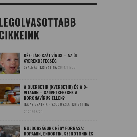
LEGOLVASOTTABB
CIKKEINK
KÉZ-LÁB-SZÁJ VÍRUS – AZ ÚJ
GYEREKBETEGSÉG
SZALMÁSI KRISZTINA
2014/11/05
A QUERCETIN (KVERCETIN) ÉS A D-
VITAMIN – SZÖVETSÉGESEK A
KORONAVÍRUS ELLEN?
HAJAS BEATRIX - SZOBOSZLAI KRISZTINA
2020/03/20
BOLDOGSÁGUNK NÉGY FORRÁSA:
DOPAMIN, ENDORFIN, SZEROTONIN ÉS