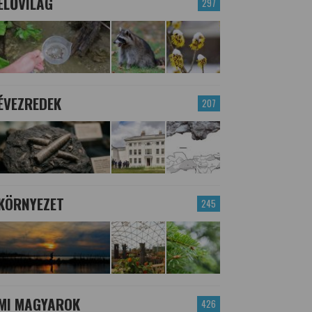
ÉLŐVILÁG
297
ÉVEZREDEK
207
KÖRNYEZET
245
MI MAGYAROK
426