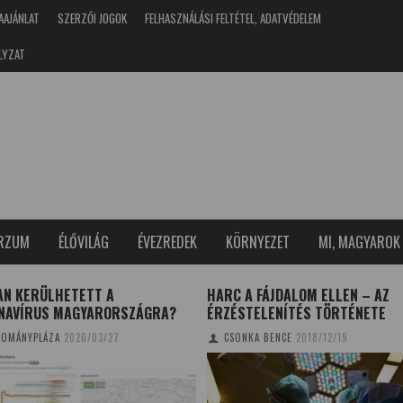
AAJÁNLAT
SZERZŐI JOGOK
FELHASZNÁLÁSI FELTÉTEL, ADATVÉDELEM
LYZAT
ERZUM
ÉLŐVILÁG
ÉVEZREDEK
KÖRNYEZET
MI, MAGYAROK
AN KERÜLHETETT A
HARC A FÁJDALOM ELLEN – AZ
NAVÍRUS MAGYARORSZÁGRA?
ÉRZÉSTELENÍTÉS TÖRTÉNETE
OMÁNYPLÁZA
2020/03/27
CSONKA BENCE
2018/12/19