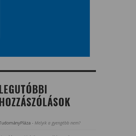
LEGUTÓBBI
HOZZÁSZÓLÁSOK
TudományPláza
-
Melyik a gyengébb nem?