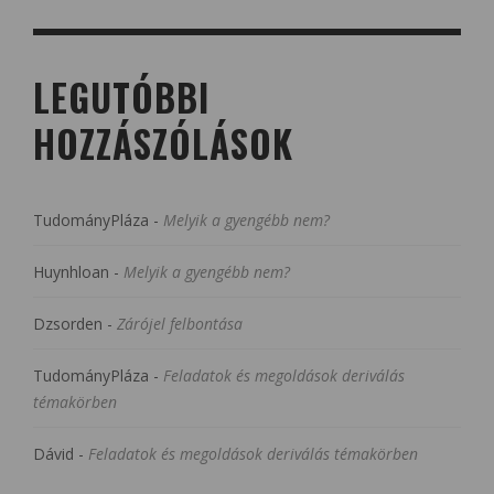
LEGUTÓBBI
HOZZÁSZÓLÁSOK
TudományPláza
-
Melyik a gyengébb nem?
Huynhloan
-
Melyik a gyengébb nem?
Dzsorden
-
Zárójel felbontása
TudományPláza
-
Feladatok és megoldások deriválás
témakörben
Dávid
-
Feladatok és megoldások deriválás témakörben