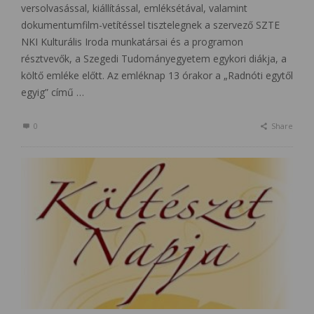
versolvasással, kiállítással, emléksétával, valamint
dokumentumfilm-vetítéssel tisztelegnek a szervező SZTE
NKI Kulturális Iroda munkatársai és a programon
résztvevők, a Szegedi Tudományegyetem egykori diákja, a
költő emléke előtt. Az emléknap 13 órakor a „Radnóti egytől
egyig” című …
0
Share