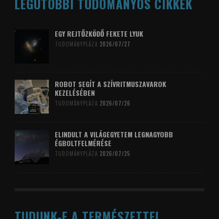
LEGUTÓBBI TUDOMÁNYOS CIKKEK
EGY REJTŐZKÖDŐ FEKETE LYUK
TUDOMÁNYPLÁZA
2026/07/27
ROBOT SEGÍT A SZÍVRITMUSZAVAROK
KEZELÉSÉBEN
TUDOMÁNYPLÁZA
2026/07/26
ELINDULT A VILÁGEGYETEM LEGNAGYOBB
ÉGBOLTFELMÉRÉSE
TUDOMÁNYPLÁZA
2026/07/25
TUDUNK-E A TERMÉSZETTEL