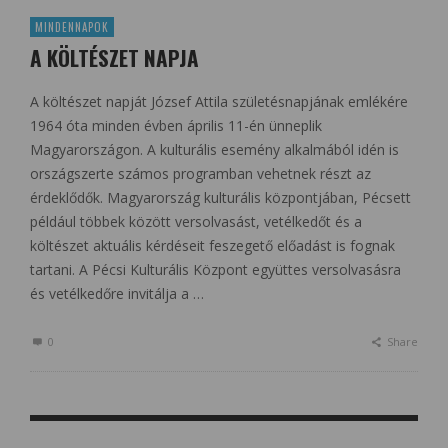
MINDENNAPOK
A KÖLTÉSZET NAPJA
A költészet napját József Attila születésnapjának emlékére
1964 óta minden évben április 11-én ünneplik
Magyarországon. A kulturális esemény alkalmából idén is
országszerte számos programban vehetnek részt az
érdeklődők. Magyarország kulturális központjában, Pécsett
például többek között versolvasást, vetélkedőt és a
költészet aktuális kérdéseit feszegető előadást is fognak
tartani. A Pécsi Kulturális Központ együttes versolvasásra
és vetélkedőre invitálja a …
0
Share