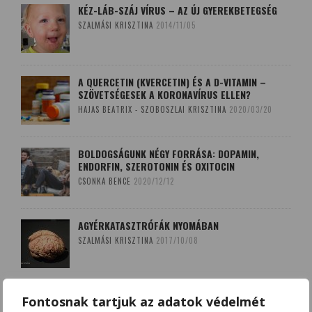
KÉZ-LÁB-SZÁJ VÍRUS – AZ ÚJ GYEREKBETEGSÉG
SZALMÁSI KRISZTINA
2014/11/05
A QUERCETIN (KVERCETIN) ÉS A D-VITAMIN –
SZÖVETSÉGESEK A KORONAVÍRUS ELLEN?
HAJAS BEATRIX - SZOBOSZLAI KRISZTINA
2020/03/20
BOLDOGSÁGUNK NÉGY FORRÁSA: DOPAMIN,
ENDORFIN, SZEROTONIN ÉS OXITOCIN
CSONKA BENCE
2020/12/12
AGYÉRKATASZTRÓFÁK NYOMÁBAN
SZALMÁSI KRISZTINA
2017/10/08
A LEKOPOGÁS BABONÁJA
Fontosnak tartjuk az adatok védelmét
SZOBOSZLAI KRISZTINA
2018/03/15