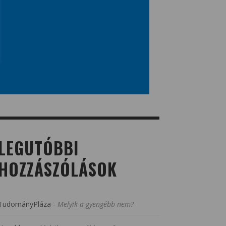
LEGUTÓBBI
HOZZÁSZÓLÁSOK
TudományPláza
-
Melyik a gyengébb nem?