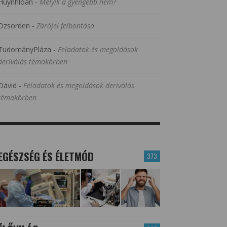
Huynhloan
-
Melyik a gyengébb nem?
Dzsorden
-
Zárójel felbontása
TudományPláza
-
Feladatok és megoldások
deriválás témakörben
Dávid
-
Feladatok és megoldások deriválás
témakörben
EGÉSZSÉG ÉS ÉLETMÓD
373