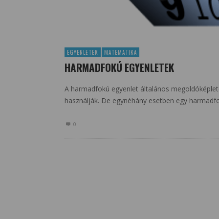
EGYENLETEK
MATEMATIKA
HARMADFOKÚ EGYENLETEK
A harmadfokú egyenlet általános megoldóképlete 
használják. De egynéhány esetben egy harmadfo
0