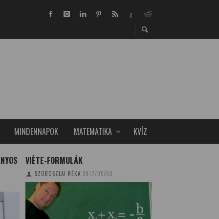
MINDENNAPOK
MATEMATIKA
KVÍZ
ÁNYOS
VIÈTE-FORMULÁK
OROSZORSZÁGNAK 
GLOBÁLIS FELMEL
SZOBOSZLAI RÉKA
2017/05/03
TUDOMÁNYPLÁZA
20