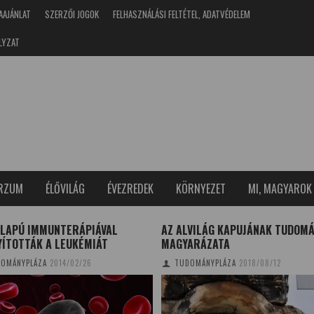
AAJÁNLAT
SZERZŐI JOGOK
FELHASZNÁLÁSI FELTÉTEL, ADATVÉDELEM
LYZAT
ERZUM
ÉLŐVILÁG
ÉVEZREDEK
KÖRNYEZET
MI, MAGYAROK
ALAPÚ IMMUNTERÁPIÁVAL
AZ ALVILÁG KAPUJÁNAK TUDOM
YÍTOTTÁK A LEUKÉMIÁT
MAGYARÁZATA
OMÁNYPLÁZA
2014/02/26
TUDOMÁNYPLÁZA
2018/08/12