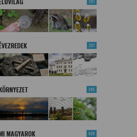
ÉLŐVILÁG
297
ÉVEZREDEK
207
KÖRNYEZET
245
MI MAGYAROK
426