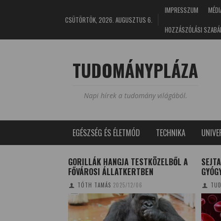
IMPRESSZUM
MÉDI
CSÜTÖRTÖK, 2026. AUGUSZTUS 6.
HOZZÁSZÓLÁSI SZABÁ
TUDOMÁNYPLÁZA
Napi hírek a tudomány világából.
EGÉSZSÉG ÉS ÉLETMÓD
TECHNIKA
UNIV
 KÜLÖNDÍJA A
GORILLÁK HANGJA TESTKÖZELBŐL A
SEJT
UM TERVEINEK
FŐVÁROSI ÁLLATKERTBEN
GYÓG
9/11/12
TÓTH TAMÁS
2025/12/06
TUD